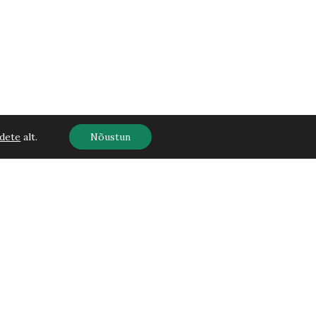
dete
alt.
Nõustun
Lisa korvi