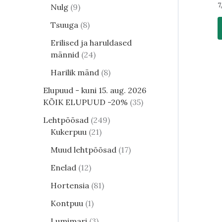
7
Nulg
9
Tsuuga
8
Erilised ja haruldased
männid
24
Harilik mänd
8
Elupuud - kuni 15. aug. 2026
KÕIK ELUPUUD -20%
35
Lehtpõõsad
249
Kukerpuu
21
Muud lehtpõõsad
17
Enelad
12
Hortensia
81
Kontpuu
1
Lumimari
3