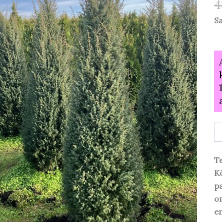
4
S
Te
Kõ
pa
o
em