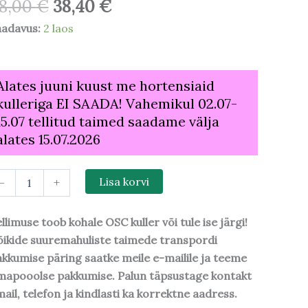
8,00
€
38,40
€
aadavus:
2 laos
Alates juuni kuust me hortensiaid
kulleriga EI SAADA! Vahemikul 02.07-
15.07 tellitud taimed saadame välja
alates 15.07.2026
-
+
Lisa korvi
llimuse toob kohale OSC kuller või tule ise järgi!
ikide suuremahuliste taimede transpordi
kkumise päring saatke meile e-mailile ja teeme
mapooolse pakkumise. Palun täpsustage kontakt
ail, telefon ja kindlasti ka korrektne aadress.