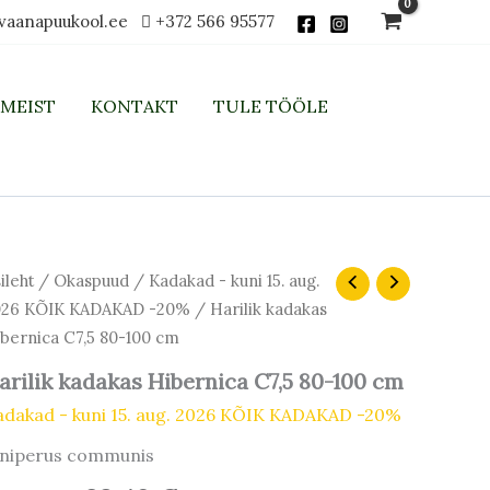
vaanapuukool.ee
+372 566 95577
MEIST
KONTAKT
TULE TÖÖLE
Algne
Praegune
rilik
ileht
/
Okaspuud
/
Kadakad - kuni 15. aug.
dakas
hind
hind
026 KÕIK KADAKAD -20%
/ Harilik kadakas
bernica
oli:
on:
bernica C7,5 80-100 cm
,5
48,00 €.
38,40 €.
-
arilik kadakas Hibernica C7,5 80-100 cm
0
m
adakad - kuni 15. aug. 2026 KÕIK KADAKAD -20%
gus
uniperus communis