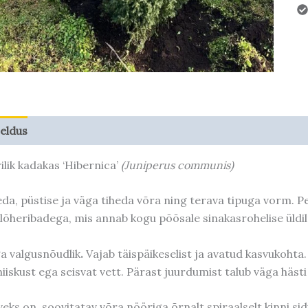
jeldus
Taime kasvupotentsiaal
ilik kadakas ‘Hibernica’
(Juniperus communis)
eda, püstise ja väga tiheda võra ning terava tipuga vorm.
Pe
lõheribadega, mis annab kogu põõsale sinakasrohelise üldi
a valgusnõudlik
.
Vajab täispäikeselist ja avatud kasvukohta. 
gniiskust ega seisvat vett. Pärast juurdumist talub väga häst
veks on soovitatav võra nööriga õrnalt spiraalselt kinni si