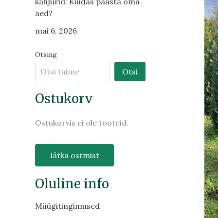
kahjurid: Kuidas päästa oma
aed?
mai 6, 2026
Otsing
Otsi
Ostukorv
Ostukorvis ei ole tooteid.
Jätka ostmist
Oluline info
Müügitingimused