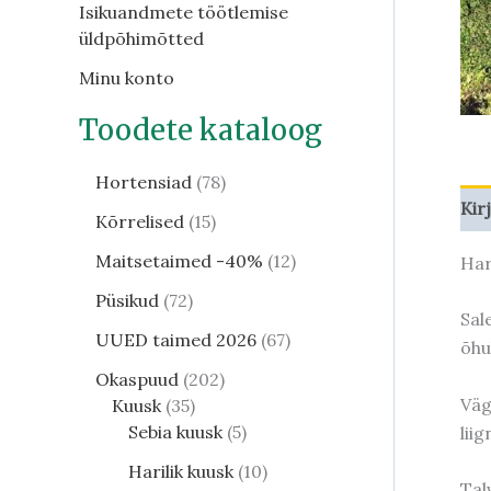
Isikuandmete töötlemise
üldpõhimõtted
Minu konto
Toodete kataloog
Hortensiad
78
Kir
Kõrrelised
15
Maitsetaimed -40%
12
Har
Püsikud
72
Sal
UUED taimed 2026
67
õhu
Okaspuud
202
Väg
Kuusk
35
Sebia kuusk
5
lii
Harilik kuusk
10
Tal