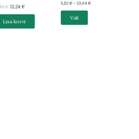
5,52
€
–
23,04
€
,30
€
12,24
€
Vali
Lisa korvi