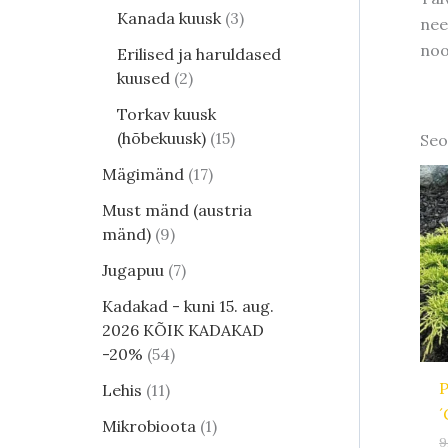
Kanada kuusk
3
nee
noo
Erilised ja haruldased
kuused
2
Torkav kuusk
(hõbekuusk)
15
Seo
Mägimänd
17
Must mänd (austria
mänd)
9
Jugapuu
7
Kadakad - kuni 15. aug.
2026 KÕIK KADAKAD
-20%
54
P
Lehis
11
´
Mikrobioota
1
9