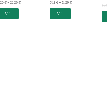
,20
€
–
23,20
€
3,12
€
–
51,20
€
15
Vali
Vali