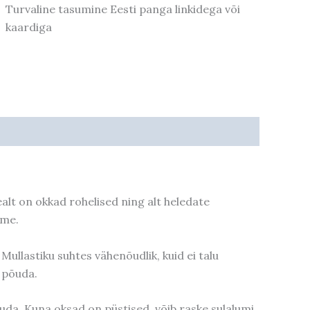
Turvaline tasumine Eesti panga linkidega või
kaardiga
alt on okkad rohelised ning alt heledate
lme
.
Mullastiku suhtes vähenõudlik, kuid ei talu
i põuda.
duda. Kuna oksad on püstised, võib raske sulalumi