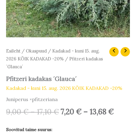
Hinnavahemik:
Hinna
Pfitzeri
Esileht
/
Okaspuud
/
Kadakad - kuni 15. aug.
kadakas
9,00 €
7,20 €
2026 KÕIK KADAKAD -20%
/ Pfitzeri kadakas
´Glauca
kuni
kuni
´Glauca´
´
17,10 €
13,68 
kogus
Pfitzeri kadakas ´Glauca´
Kadakad - kuni 15. aug. 2026 KÕIK KADAKAD -20%
Juniperus ×pfitzeriana
9,00
€
–
17,10
€
7,20
€
–
13,68
€
Soovitud taime suurus: