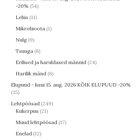
-20%
54
Lehis
11
Mikrobioota
1
Nulg
9
Tsuuga
8
Erilised ja haruldased männid
24
Harilik mänd
8
Elupuud - kuni 15. aug. 2026 KÕIK ELUPUUD -20%
35
Lehtpõõsad
249
Kukerpuu
21
Muud lehtpõõsad
17
Enelad
12