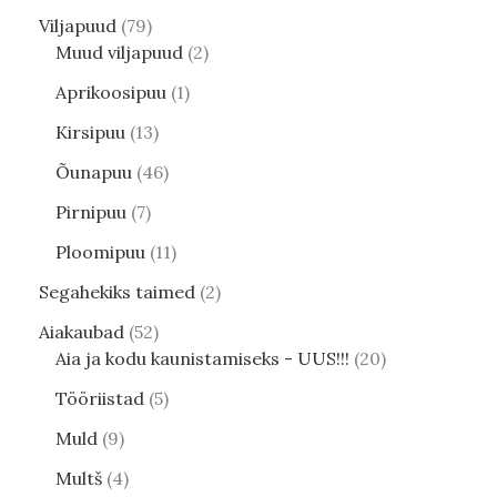
Viljapuud
79
Muud viljapuud
2
Aprikoosipuu
1
Kirsipuu
13
Õunapuu
46
Pirnipuu
7
Ploomipuu
11
Segahekiks taimed
2
Aiakaubad
52
Aia ja kodu kaunistamiseks - UUS!!!
20
Tööriistad
5
Muld
9
Multš
4