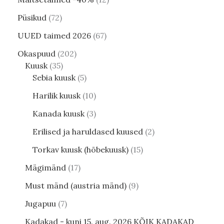
Püsikud
72
UUED taimed 2026
67
Okaspuud
202
Kuusk
35
Sebia kuusk
5
Harilik kuusk
10
Kanada kuusk
3
Erilised ja haruldased kuused
2
Torkav kuusk (hõbekuusk)
15
Mägimänd
17
Must mänd (austria mänd)
9
Jugapuu
7
Kadakad - kuni 15. aug. 2026 KÕIK KADAKAD