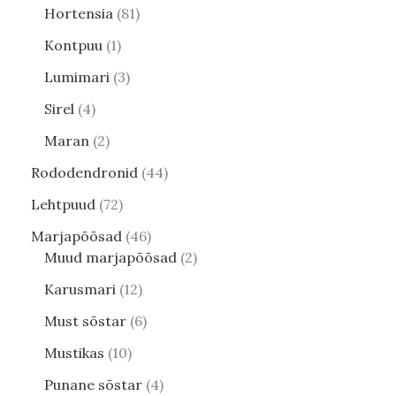
Hortensia
81
Kontpuu
1
Lumimari
3
Sirel
4
Maran
2
Rododendronid
44
Lehtpuud
72
Marjapõõsad
46
Muud marjapõõsad
2
Karusmari
12
Must sõstar
6
Mustikas
10
Punane sõstar
4