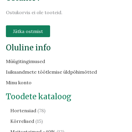
Ostukorvis ei ole tooteid.
Jätka ostmist
Oluline info
Müügitingimused
Isikuandmete töötlemise üldpõhimõtted
Minu konto
Toodete kataloog
Hortensiad
78
Kõrrelised
15
Maitsetaimed -40%
12