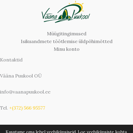
Müügitingimused
Isikuandmete töötlemise üldpõhimõtted
Minu konto
Kontaktid
Vääna Puukool OÜ
info@vaanapuukool.ee
Tel.
+(372) 566 95577
Kasutame oma lehel veebiküpsiseid. Loe veebiküpsiste kohta