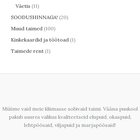
Väetis
11
SOODUSHINNAGA!
20
Muud taimed
100
Kinkekaardid ja töötoad
1
Taimede rent
1
Müüme vaid meie kliimasse sobivaid taimi. Vääna puukool
pakub suures valikus kvaliteetseid elupuid, okaspuid,
lehtpõõsaid, viljapuid ja marjapõõsaid!