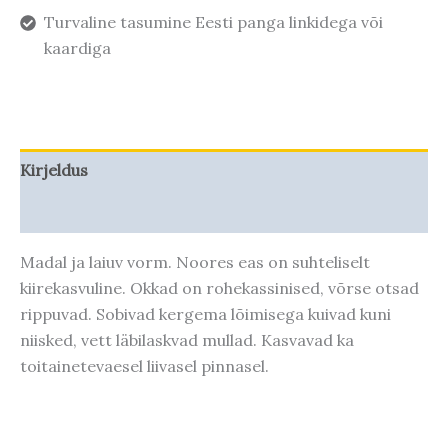
Turvaline tasumine Eesti panga linkidega või
kaardiga
Kirjeldus
Taime kasvupotentsiaal
Madal ja laiuv vorm. Noores eas on suhteliselt
kiirekasvuline. Okkad on rohekassinised, võrse otsad
rippuvad. Sobivad kergema lõimisega kuivad kuni
niisked, vett läbilaskvad mullad. Kasvavad ka
toitainetevaesel liivasel pinnasel.