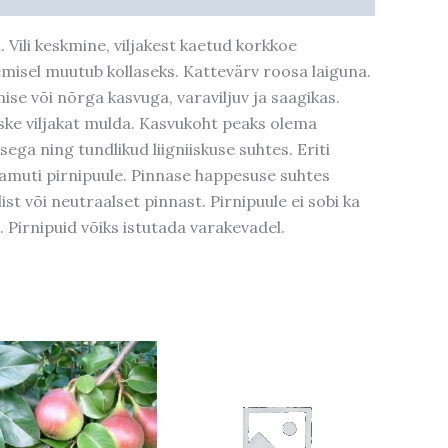
 Vili keskmine, viljakest kaetud korkkoe
semisel muutub kollaseks. Kattevärv roosa laiguna.
ise või nõrga kasvuga, varaviljuv ja saagikas.
iske viljakat mulda. Kasvukoht peaks olema
ega ning tundlikud liigniiskuse suhtes. Eriti
i samuti pirnipuule. Pinnase happesuse suhtes
ist või neutraalset pinnast. Pirnipuule ei sobi ka
 Pirnipuid võiks istutada varakevadel.