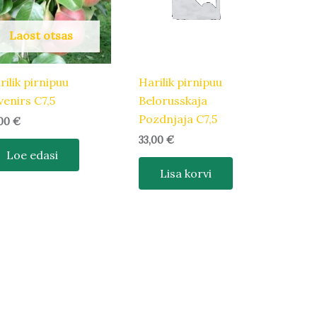
Laost otsas
rilik pirnipuu
Harilik pirnipuu
venirs C7,5
Belorusskaja
Pozdnjaja C7,5
,00
€
33,00
€
Loe edasi
Lisa korvi