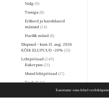
Nulg
9
Tsuuga
8
Erilised ja haruldased
männid
24
Harilik mänd
8
Elupuud - kuni 15. aug. 2026
KÕIK ELUPUUD -20%
35
Lehtpõõsad
249
Kukerpuu
21
Muud lehtpõõsad
17
Enelad
12
Kasutame oma lehel veebiküpsisei
Hortensia
81
Kontpuu
1
Harilik pirnipuu Belorusskaja Pozd
Lumimari
3