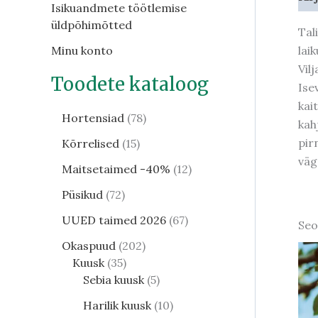
Isikuandmete töötlemise
üldpõhimõtted
Tal
lai
Minu konto
Vil
Toodete kataloog
Ise
kai
Hortensiad
78
kah
pir
Kõrrelised
15
väg
Maitsetaimed -40%
12
Püsikud
72
UUED taimed 2026
67
Seo
Okaspuud
202
Kuusk
35
Sebia kuusk
5
Harilik kuusk
10