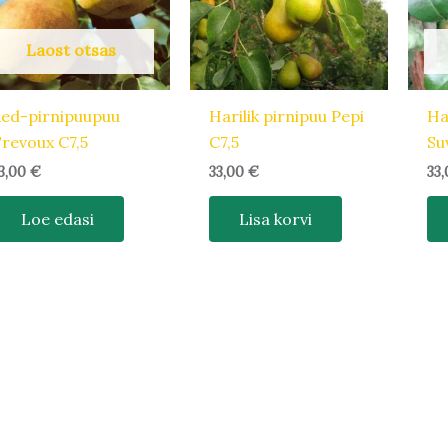
Laost otsas
ed-pirnipuupuu
Harilik pirnipuu Pepi
Ha
revoux C7,5
C7,5
Su
3,00
€
33,00
€
33
Loe edasi
Lisa korvi