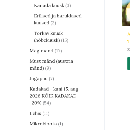
Kanada kuusk
3
Erilised ja haruldased
kuused
2
Torkav kuusk
A
(hõbekuusk)
15
T
3
Mägimänd
17
Must mänd (austria
mänd)
9
Jugapuu
7
Kadakad - kuni 15. aug.
2026 KÕIK KADAKAD
-20%
54
Lehis
11
Mikrobioota
1