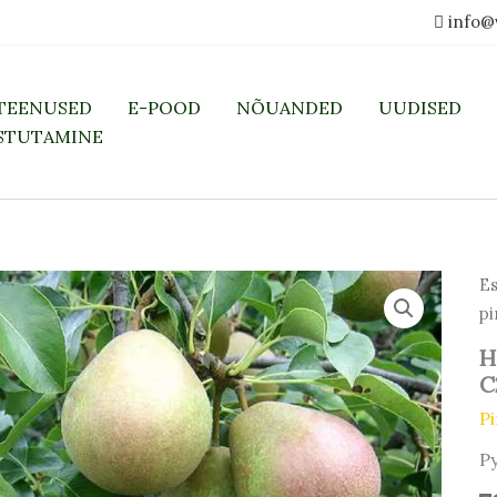
info@
TEENUSED
E-POOD
NÕUANDED
UUDISED
STUTAMINE
Ha
Es
pi
pi
Be
Po
H
C2
C
ko
Pi
P