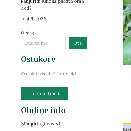
kahjurid: Kuidas päästa oma
aed?
mai 6, 2026
Otsing
Otsi
Ostukorv
Ostukorvis ei ole tooteid.
Jätka ostmist
Oluline info
Müügitingimused
Kir