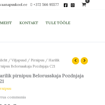
vaanapuukool.ee
+372 566 95577
MEIST
KONTAKT
TULE TÖÖLE
rilik
ileht
/
Viljapuud
/
Pirnipuu
/ Harilik
rnipuu
rnipuu Belorusskaja Pozdnjaja C21
lorusskaja
zdnjaja
arilik pirnipuu Belorusskaja Pozdnjaja
1
21
gus
rnipuu
yrus communis