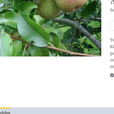
7
S
Te
Kõ
pa
o
em
jeldus
Taime kasvupotentsiaal