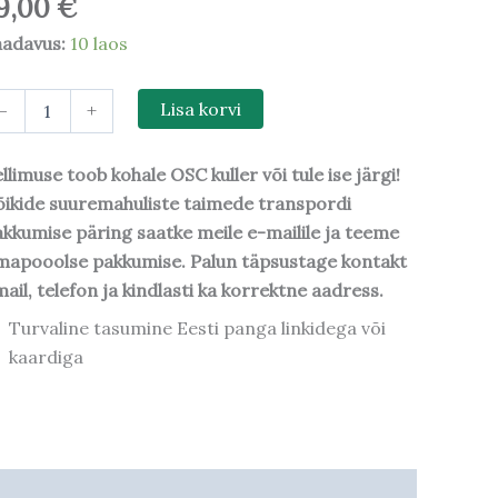
9,00
€
aadavus:
10 laos
-
+
Lisa korvi
llimuse toob kohale OSC kuller või tule ise järgi!
ikide suuremahuliste taimede transpordi
kkumise päring saatke meile e-mailile ja teeme
mapooolse pakkumise. Palun täpsustage kontakt
ail, telefon ja kindlasti ka korrektne aadress.
Turvaline tasumine Eesti panga linkidega või
kaardiga