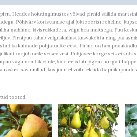
ipirn. Heades hoiutingimustes võivad pirnid säilida märtsini.
kudega. Põhivärv koristamise ajal (oktoobris) roheline, küp
jaliha mahlane, kivisrakkudeta, väga hea maitsega. Puu keskm
viljuv. Pirnipuu tahab valgusküllast kasvukohta ning parasni
tstud ka külmade põhjatuulte eest. Pirnid on hea põuakindlus
julikult mõjub neile seisev vesi. Põhjavee kõrge seis ei sob
nipuu väga nõudlik ei ole, kuid eelistab pigem nõrgalt happel
a rasked savimullad, kus juurtel võib tekkida hapnikupuudus.
tud tooted