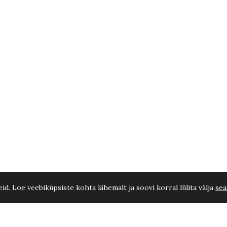
d. Loe veebiküpsiste kohta lähemalt ja soovi korral lülita välja
sea
njaja C21