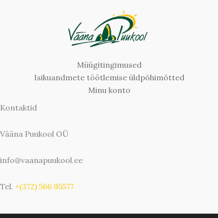
Müügitingimused
Isikuandmete töötlemise üldpõhimõtted
Minu konto
Kontaktid
Vääna Puukool OÜ
info@vaanapuukool.ee
Tel.
+(372) 566 95577