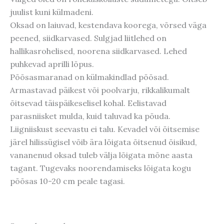
juulist kuni külmadeni.
Oksad on laiuvad, kestendava koorega, võrsed väga
peened, siidkarvased. Sulgjad liitlehed on
hallikasrohelised, noorena siidkarvased. Lehed
puhkevad aprilli lõpus.
Põõsasmaranad on külmakindlad põõsad.
Armastavad päikest või poolvarju, rikkalikumalt
õitsevad täispäikeselisel kohal. Eelistavad
parasniisket mulda, kuid taluvad ka põuda.
Liigniiskust seevastu ei talu. Kevadel või õitsemise
järel hilissügisel võib ära lõigata õitsenud õisikud,
vananenud oksad tuleb välja lõigata mõne aasta
tagant. Tugevaks noorendamiseks lõigata kogu
põõsas 10-20 cm peale tagasi.