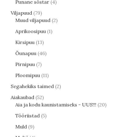
Punane sõstar
4
Viljapuud
79
Muud viljapuud
2
Aprikoosipuu
1
Kirsipuu
13
Õunapuu
46
Pirnipuu
7
Ploomipuu
11
Segahekiks taimed
2
Aiakaubad
52
Aia ja kodu kaunistamiseks - UUS!!!
20
Tööriistad
5
Muld
9