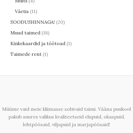
Multš
4
Väetis
11
SOODUSHINNAGA!
20
Muud taimed
18
Kinkekaardid ja töötoad
1
Taimede rent
1
Müüme vaid meie kliimasse sobivaid taimi. Vääna puukool
pakub suures valikus kvaliteetseid elupuid, okaspuid,
lehtpõõsaid, viljapuid ja marjapõõsaid!