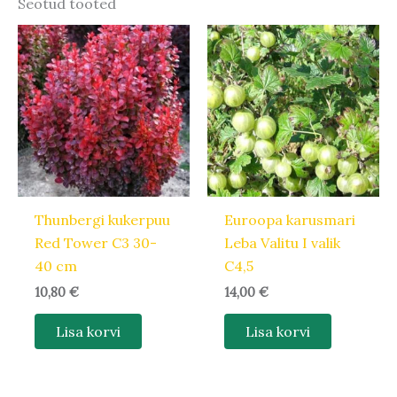
Seotud tooted
Thunbergi kukerpuu
Euroopa karusmari
Red Tower C3 30-
Leba Valitu I valik
40 cm
C4,5
10,80
€
14,00
€
Lisa korvi
Lisa korvi