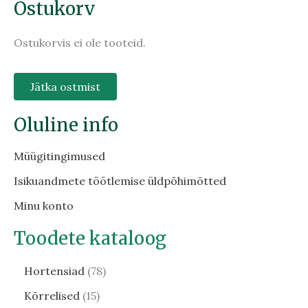
Ostukorv
Ostukorvis ei ole tooteid.
Jätka ostmist
Oluline info
Müügitingimused
Isikuandmete töötlemise üldpõhimõtted
Minu konto
Toodete kataloog
Hortensiad
78
Kõrrelised
15