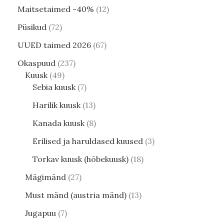
Maitsetaimed -40%
12
Püsikud
72
UUED taimed 2026
67
Okaspuud
237
Kuusk
49
Sebia kuusk
7
Harilik kuusk
13
Kanada kuusk
8
Erilised ja haruldased kuused
3
Torkav kuusk (hõbekuusk)
18
Mägimänd
27
Must mänd (austria mänd)
13
Jugapuu
7