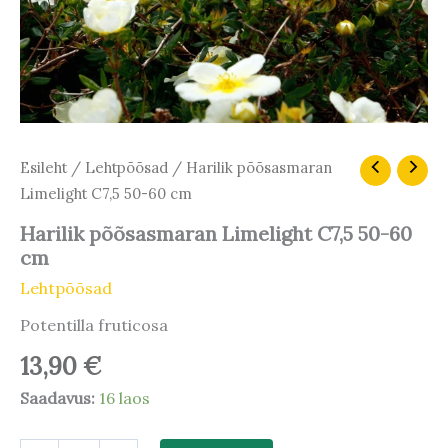
Harilik
Esileht
/
Lehtpõõsad
/ Harilik põõsasmaran
põõsasmaran
Limelight C7,5 50-60 cm
Limelight
C7,5
Harilik põõsasmaran Limelight C7,5 50-60
50-
cm
60
cm
Lehtpõõsad
kogus
Potentilla fruticosa
13,90
€
Saadavus:
16 laos