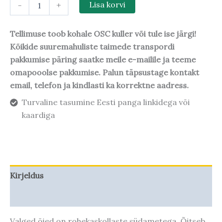
-
+
Lisa korvi
Tellimuse toob kohale OSC kuller või tule ise järgi!
Kõikide suuremahuliste taimede transpordi
pakkumise päring saatke meile e-mailile ja teeme
omapooolse pakkumise. Palun täpsustage kontakt
email, telefon ja kindlasti ka korrektne aadress.
Turvaline tasumine Eesti panga linkidega või
kaardiga
Kirjeldus
Taime kasvupotentsiaal
Valged õied on rohekaskollaste südametega. Õitseb