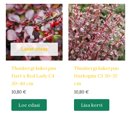
Laost otsas
Thunbergi kukerpuu
Thunbergi kukerpuu
Dart´s Red Lady C4
Harlequin C3 30-35
30-40 cm
cm
10,80
€
10,80
€
Loe edasi
Lisa korvi