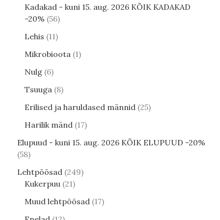
Kadakad - kuni 15. aug. 2026 KÕIK KADAKAD
-20%
56
Lehis
11
Mikrobioota
1
Nulg
6
Tsuuga
8
Erilised ja haruldased männid
25
Harilik mänd
17
Elupuud - kuni 15. aug. 2026 KÕIK ELUPUUD -20%
58
Lehtpõõsad
249
Kukerpuu
21
Muud lehtpõõsad
17
Enelad
12