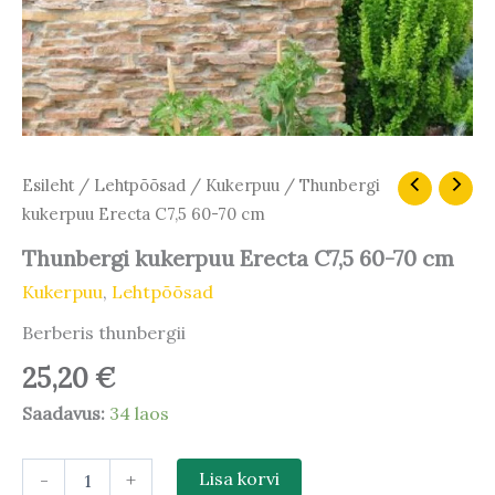
Thunbergi
Esileht
/
Lehtpõõsad
/
Kukerpuu
/ Thunbergi
kukerpuu
kukerpuu Erecta C7,5 60-70 cm
Erecta
C7,5
Thunbergi kukerpuu Erecta C7,5 60-70 cm
60-
Kukerpuu
,
Lehtpõõsad
70
cm
Berberis thunbergii
kogus
25,20
€
Saadavus:
34 laos
-
+
Lisa korvi