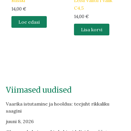
Russki
Leba Valitu I valik
C4,5
14,00
€
14,00
€
Loe edasi
Lisa korvi
Viimased uudised
Vaarika istutamine ja hooldus: teejuht rikkaliku
saagini
juuni 8, 2026