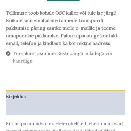
Tellimuse toob kohale OSC kuller või tule ise järgi!
Kõikide suuremahuliste taimede transpordi
pakkumise päring saatke meile e-mailile ja teeme
omapooolse pakkumise. Palun täpsustage kontakt
email, telefon ja kindlasti ka korrektne aadress.
Turvaline tasumine Eesti panga linkidega või
kaardiga
Kirjeldus
Taime kasvupotentsiaal
Kitsas püramiidvorm. Helerohelised lehed muutuvad
sügisel erkpunaseks. Kollased õied, Viljad piklikud,