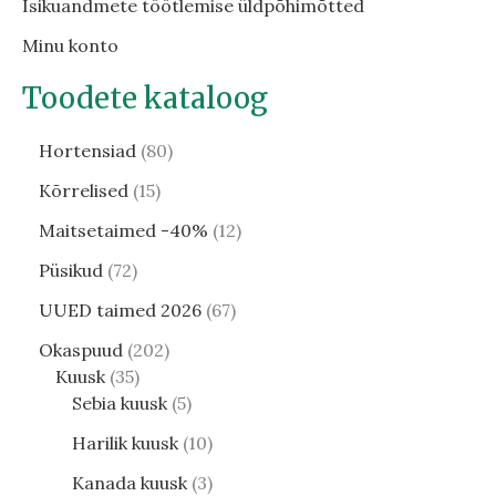
Isikuandmete töötlemise üldpõhimõtted
Minu konto
Toodete kataloog
Hortensiad
80
Kõrrelised
15
Maitsetaimed -40%
12
Püsikud
72
UUED taimed 2026
67
Okaspuud
202
Kuusk
35
Sebia kuusk
5
Harilik kuusk
10
Kanada kuusk
3