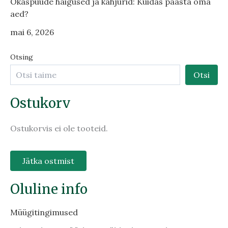
Okaspuude haigused ja kahjurid: Kuidas päästa oma
aed?
mai 6, 2026
Otsing
Otsi
Ostukorv
Ostukorvis ei ole tooteid.
Jätka ostmist
Oluline info
Müügitingimused