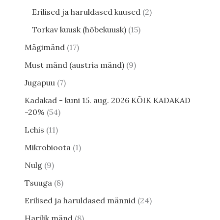
Erilised ja haruldased kuused
2
Torkav kuusk (hõbekuusk)
15
Mägimänd
17
Must mänd (austria mänd)
9
Jugapuu
7
Kadakad - kuni 15. aug. 2026 KÕIK KADAKAD
-20%
54
Lehis
11
Mikrobioota
1
Nulg
9
Tsuuga
8
Erilised ja haruldased männid
24
Harilik mänd
8