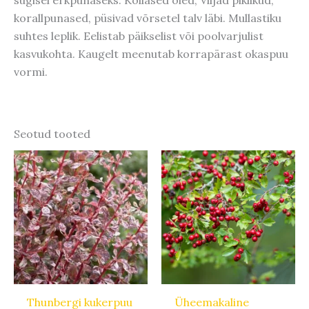
korallpunased, püsivad võrsetel talv läbi. Mullastiku
suhtes leplik. Eelistab päikselist või poolvarjulist
kasvukohta. Kaugelt meenutab korrapärast okaspuu
vormi.
Seotud tooted
Thunbergi kukerpuu
Üheemakaline