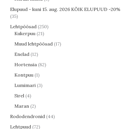
Elupuud - kuni 15. aug. 2026 KÕIK ELUPUUD -20%
35
Lehtpõõsad
250
Kukerpuu
21
Muud lehtpõõsad
17
Enelad
12
Hortensia
82
Kontpuu
1
Lumimari
3
Sirel
4
Maran
2
Rododendronid
44
Lehtpuud
72