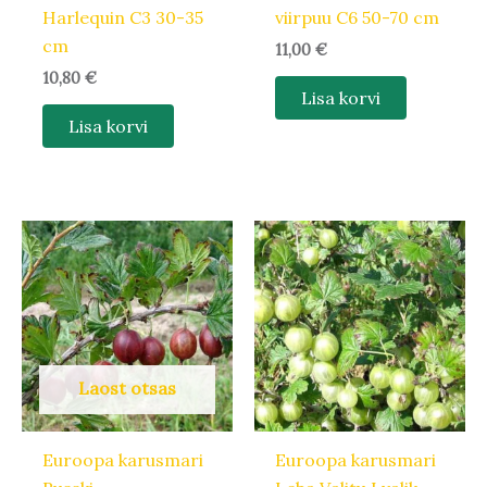
Harlequin C3 30-35
viirpuu C6 50-70 cm
cm
11,00
€
10,80
€
Lisa korvi
Lisa korvi
Laost otsas
Euroopa karusmari
Euroopa karusmari