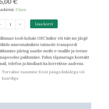
5,00
€
aadavus:
3 laos
-
+
Lisa korvi
llimuse toob kohale OSC kuller või tule ise järgi!
ikide suuremahuliste taimede transpordi
kkumise päring saatke meile e-mailile ja teeme
mapooolse pakkumise. Palun täpsustage kontakt
ail, telefon ja kindlasti ka korrektne aadress.
Turvaline tasumine Eesti panga linkidega või
kaardiga