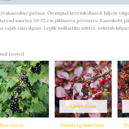
evakasvuline põõsas. Õienupud kreemkollased, hiljem valged
tsevad suurtes 20-25 cm pikkustes pööristes. Kasvukoht päik
ks vajab täisvalgust. Leplik mullastiku suhtes, eelistab lubjar
tud tooted
Laost otsas
ust sõstar
Thunbergi kukerpuu
Th