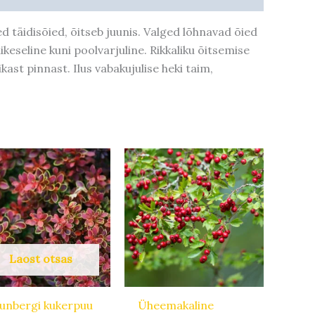
 täidisõied, õitseb juunis. Valged lõhnavad õied
eseline kuni poolvarjuline. Rikkaliku õitsemise
ikast pinnast. Ilus vabakujulise heki taim,
Laost otsas
unbergi kukerpuu
Üheemakaline