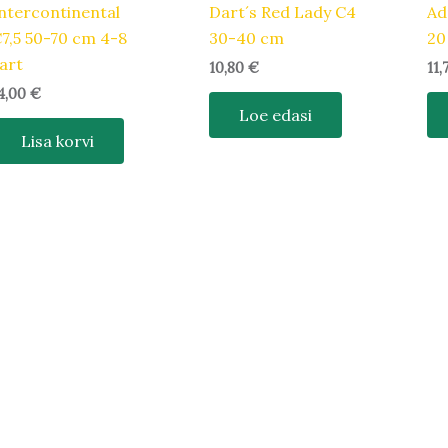
ntercontinental
Dart´s Red Lady C4
Ad
7,5 50-70 cm 4-8
30-40 cm
20
art
10,80
€
11
4,00
€
Loe edasi
Lisa korvi