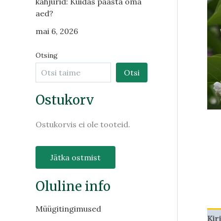
kahjurid: Kuidas päästa oma
aed?
mai 6, 2026
Otsing
Otsi
Ostukorv
Ostukorvis ei ole tooteid.
Jätka ostmist
Oluline info
Müügitingimused
Kir