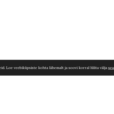
d. Loe veebiküpsiste kohta lähemalt ja soovi korral lülita välja
sea
-130 cm