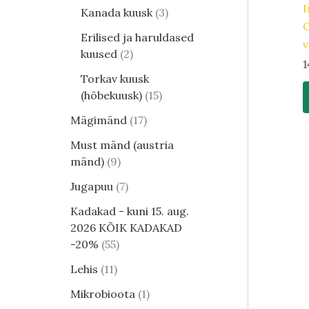
I
Kanada kuusk
3
C
Erilised ja haruldased
v
kuused
2
1
Torkav kuusk
(hõbekuusk)
15
Mägimänd
17
Must mänd (austria
mänd)
9
Jugapuu
7
Kadakad - kuni 15. aug.
2026 KÕIK KADAKAD
-20%
55
Lehis
11
Mikrobioota
1