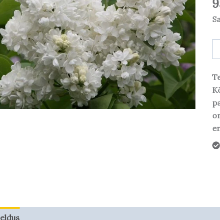
9
S
Te
Kõ
pa
o
em
jeldus
Taime kasvupotentsiaal