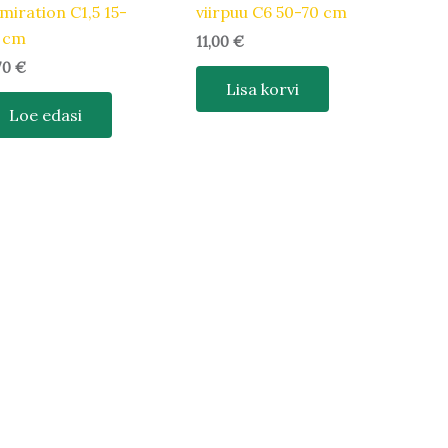
miration C1,5 15-
viirpuu C6 50-70 cm
 cm
11,00
€
,70
€
Lisa korvi
Loe edasi