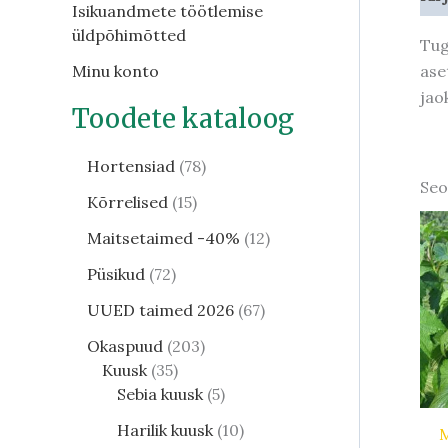
Isikuandmete töötlemise
üldpõhimõtted
Tug
ase
Minu konto
jao
Toodete kataloog
Hortensiad
78
Seo
Kõrrelised
15
Maitsetaimed -40%
12
Püsikud
72
UUED taimed 2026
67
Okaspuud
203
Kuusk
35
Sebia kuusk
5
Harilik kuusk
10
M