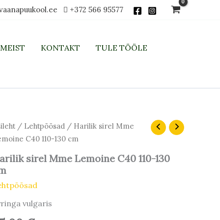
vaanapuukool.ee
+372 566 95577
MEIST
KONTAKT
TULE TÖÖLE
rilik
ileht
/
Lehtpõõsad
/ Harilik sirel Mme
rel
moine C40 110-130 cm
me
moine
arilik sirel Mme Lemoine C40 110-130
40
m
0-
0
ehtpõõsad
m
ringa vulgaris
gus