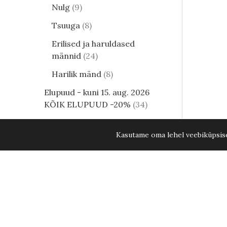
Nulg
9
Tsuuga
8
Erilised ja haruldased
männid
24
Harilik mänd
8
Elupuud - kuni 15. aug. 2026
KÕIK ELUPUUD -20%
34
Lehtpõõsad
249
Kukerpuu
21
Kasutame oma lehel veebiküpsisei
Muud lehtpõõsad
17
Harilik sirel Mme Lemoine C40 110
Enelad
12
Hortensia
81
Kontpuu
1
Lumimari
3