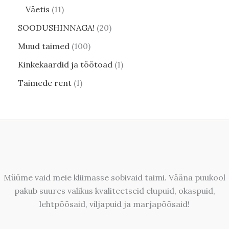
Väetis
11
SOODUSHINNAGA!
20
Muud taimed
100
Kinkekaardid ja töötoad
1
Taimede rent
1
Müüme vaid meie kliimasse sobivaid taimi. Vääna puukool
pakub suures valikus kvaliteetseid elupuid, okaspuid,
lehtpõõsaid, viljapuid ja marjapõõsaid!