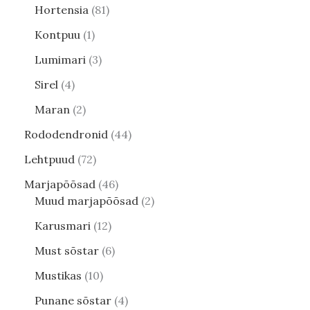
Hortensia
81
Kontpuu
1
Lumimari
3
Sirel
4
Maran
2
Rododendronid
44
Lehtpuud
72
Marjapõõsad
46
Muud marjapõõsad
2
Karusmari
12
Must sõstar
6
Mustikas
10
Punane sõstar
4