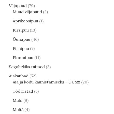
Viljapuud
79
Muud viljapuud
2
Aprikoosipuu
1
Kirsipuu
13
Õunapuu
46
Pirnipuu
7
Ploomipuu
11
Segahekiks taimed
2
Aiakaubad
52
Aia ja kodu kaunistamiseks - UUS!!!
20
Tööriistad
5
Muld
9
Multš
4