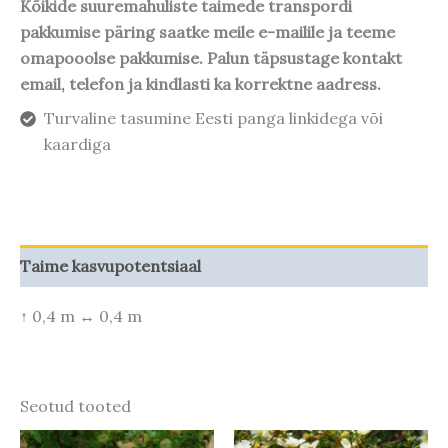
Kõikide suuremahuliste taimede transpordi
pakkumise päring saatke meile e-mailile ja teeme
omapooolse pakkumise. Palun täpsustage kontakt
email, telefon ja kindlasti ka korrektne aadress.
Turvaline tasumine Eesti panga linkidega või
kaardiga
Taime kasvupotentsiaal
↑ 0,4 m ↔ 0,4 m
Seotud tooted