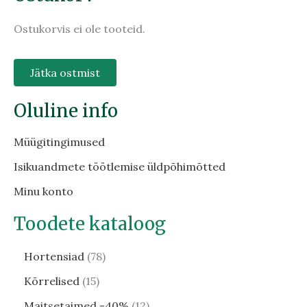
Ostukorvis ei ole tooteid.
Jätka ostmist
Oluline info
Müügitingimused
Isikuandmete töötlemise üldpõhimõtted
Minu konto
Toodete kataloog
Hortensiad
78
Kõrrelised
15
Maitsetaimed -40%
12