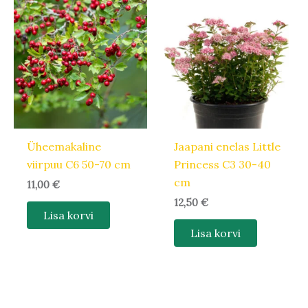
Üheemakaline
Jaapani enelas Little
viirpuu C6 50-70 cm
Princess C3 30-40
cm
11,00
€
12,50
€
Lisa korvi
Lisa korvi