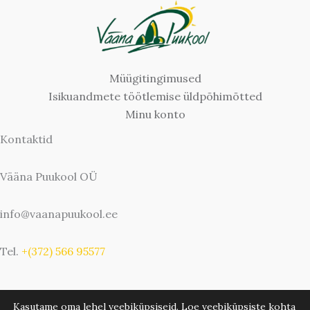
Müügitingimused
Isikuandmete töötlemise üldpõhimõtted
Minu konto
Kontaktid
Vääna Puukool OÜ
info@vaanapuukool.ee
Tel.
+(372) 566 95577
Kasutame oma lehel veebiküpsiseid. Loe veebiküpsiste kohta