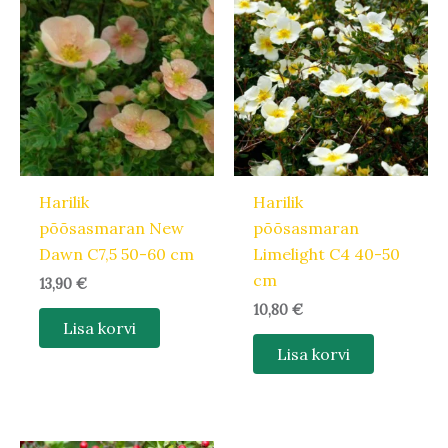
Harilik
Harilik
põõsasmaran New
põõsasmaran
Dawn C7,5 50-60 cm
Limelight C4 40-50
cm
13,90
€
10,80
€
Lisa korvi
Lisa korvi