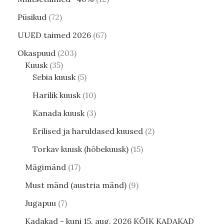
Püsikud
72
UUED taimed 2026
67
Okaspuud
203
Kuusk
35
Sebia kuusk
5
Harilik kuusk
10
Kanada kuusk
3
Erilised ja haruldased kuused
2
Torkav kuusk (hõbekuusk)
15
Mägimänd
17
Must mänd (austria mänd)
9
Jugapuu
7
Kadakad - kuni 15. aug. 2026 KÕIK KADAKAD