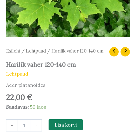
Harilik
Esileht
/
Lehtpuud
/ Harilik vaher 120-140 cm
vaher
120-
Harilik vaher 120-140 cm
140
Lehtpuud
cm
kogus
Acer platanoides
22,00
€
Saadavus:
50 laos
-
+
Lisa korvi