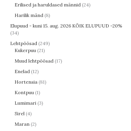
Erilised ja haruldased männid
24
Harilik mänd
8
Elupuud - kuni 15. aug. 2026 KÕIK ELUPUUD -20%
34
Lehtpõõsad
249
Kukerpuu
21
Muud lehtpõõsad
17
Enelad
12
Hortensia
81
Kontpuu
1
Lumimari
3
Sirel
4
Maran
2