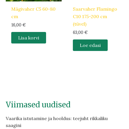
Mägivaher C5 60-80
Saarvaher Flamingo
cm
C10 175-200 cm
(tüvel)
16,00
€
63,00
€
Lisa korvi
Loe edasi
Viimased uudised
Vaarika istutamine ja hooldus: teejuht rikkaliku
saagini