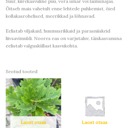
Suur, kiirekasvuline puu, võra ümar või laimunajas.
Õitseb mais vahetult enne lehtede puhkemist, õied
kollakasrohelised, meerikkad ja lõhnavad.
Eelistab viljakaid, huumusrikkaid ja parasniiskeid
liivsavimuldi. Noores eas on varjutaluv, täiskasvanuna
eelistab valgusküllast kasvukohta.
Seotud tooted
Laost otsas
Laost otsas