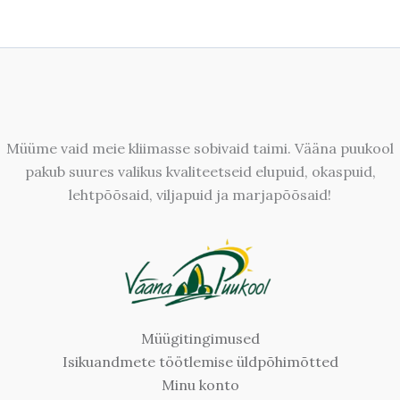
Müüme vaid meie kliimasse sobivaid taimi. Vääna puukool
pakub suures valikus kvaliteetseid elupuid, okaspuid,
lehtpõõsaid, viljapuid ja marjapõõsaid!
Müügitingimused
Isikuandmete töötlemise üldpõhimõtted
Minu konto