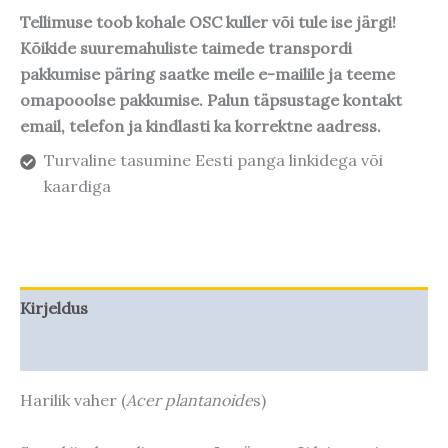
Tellimuse toob kohale OSC kuller või tule ise järgi!
Kõikide suuremahuliste taimede transpordi
pakkumise päring saatke meile e-mailile ja teeme
omapooolse pakkumise. Palun täpsustage kontakt
email, telefon ja kindlasti ka korrektne aadress.
Turvaline tasumine Eesti panga linkidega või
kaardiga
Kirjeldus
Taime kasvupotentsiaal
Harilik vaher (
Acer plantanoide
s)