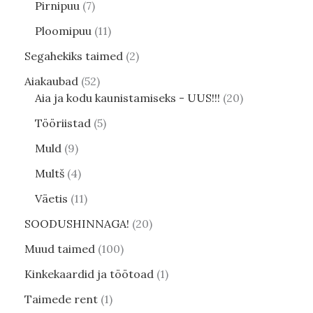
Pirnipuu
7
Ploomipuu
11
Segahekiks taimed
2
Aiakaubad
52
Aia ja kodu kaunistamiseks - UUS!!!
20
Tööriistad
5
Muld
9
Multš
4
Väetis
11
SOODUSHINNAGA!
20
Muud taimed
100
Kinkekaardid ja töötoad
1
Taimede rent
1