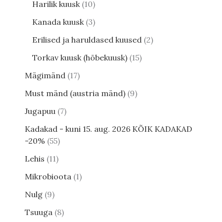
Harilik kuusk
10
Kanada kuusk
3
Erilised ja haruldased kuused
2
Torkav kuusk (hõbekuusk)
15
Mägimänd
17
Must mänd (austria mänd)
9
Jugapuu
7
Kadakad - kuni 15. aug. 2026 KÕIK KADAKAD
-20%
55
Lehis
11
Mikrobioota
1
Nulg
9
Tsuuga
8