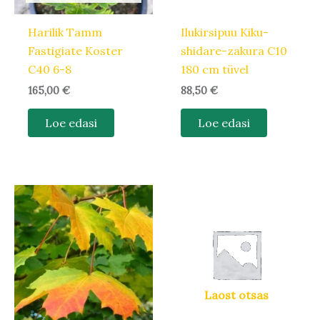
Harilik Tamm
Ilukirsipuu Kiku-
Fastigiate Koster
shidare-zakura C10
C40 6-8
180 cm tüvel
165,00
€
88,50
€
Loe edasi
Loe edasi
Laost otsas