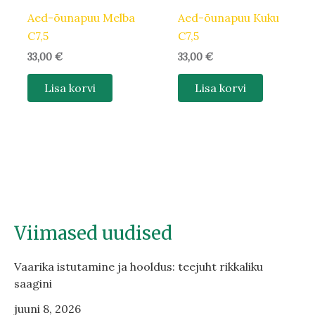
Aed-õunapuu Melba
Aed-õunapuu Kuku
C7,5
C7,5
33,00
€
33,00
€
Lisa korvi
Lisa korvi
Viimased uudised
Vaarika istutamine ja hooldus: teejuht rikkaliku
saagini
juuni 8, 2026