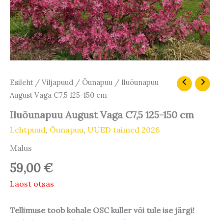
Esileht
/
Viljapuud
/
Õunapuu
/ Iluõunapuu
August Vaga C7,5 125-150 cm
Iluõunapuu August Vaga C7,5 125-150 cm
Lehtpuud
,
Õunapuu
,
UUED taimed 2026
Malus
59,00
€
Laost otsas
Tellimuse toob kohale OSC kuller või tule ise järgi!