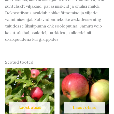
suhteliselt viljakaid, parasniiskeid ja õhulisi muldi.
Dekoratiivsus avaldub rohke õitsemise ja viljade
valmimise ajal. Sobivad ennekõike aedadesse ning
taludesse üksikpuuna ehk soolopuuna. Samuti võib
kasutada haljasaladel, parkides ja alleedel nii
üksikpuudena kui gruppides.
Seotud tooted
Laost otsas
Laost otsas