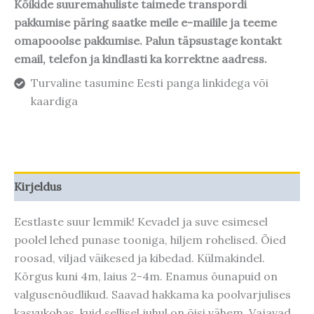
Kõikide suuremahuliste taimede transpordi
pakkumise päring saatke meile e-mailile ja teeme
omapooolse pakkumise. Palun täpsustage kontakt
email, telefon ja kindlasti ka korrektne aadress.
Turvaline tasumine Eesti panga linkidega või
kaardiga
Kirjeldus
Eestlaste suur lemmik! Kevadel ja suve esimesel
poolel lehed punase tooniga, hiljem rohelised. Õied
roosad, viljad väikesed ja kibedad. Külmakindel.
Kõrgus kuni 4m, laius 2-4m. Enamus õunapuid on
valgusenõudlikud. Saavad hakkama ka poolvarjulises
kasvukohas, kuid sellisel juhul on õisi vähem. Vajavad