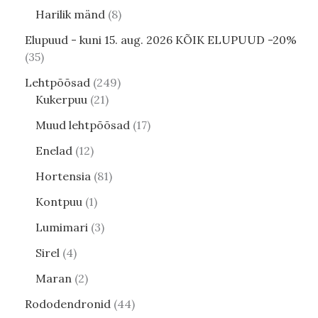
Harilik mänd
8
Elupuud - kuni 15. aug. 2026 KÕIK ELUPUUD -20%
35
Lehtpõõsad
249
Kukerpuu
21
Muud lehtpõõsad
17
Enelad
12
Hortensia
81
Kontpuu
1
Lumimari
3
Sirel
4
Maran
2
Rododendronid
44