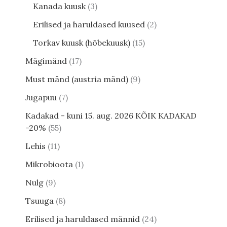
Kanada kuusk
3
Erilised ja haruldased kuused
2
Torkav kuusk (hõbekuusk)
15
Mägimänd
17
Must mänd (austria mänd)
9
Jugapuu
7
Kadakad - kuni 15. aug. 2026 KÕIK KADAKAD
-20%
55
Lehis
11
Mikrobioota
1
Nulg
9
Tsuuga
8
Erilised ja haruldased männid
24