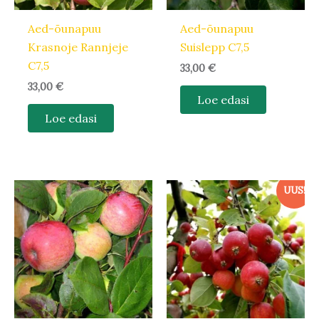
Aed-õunapuu
Aed-õunapuu
Krasnoje Rannjeje
Suislepp C7,5
C7,5
33,00
€
33,00
€
Loe edasi
Loe edasi
UUS!