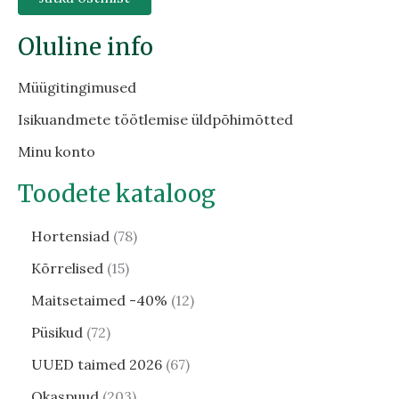
Oluline info
Müügitingimused
Isikuandmete töötlemise üldpõhimõtted
Minu konto
Toodete kataloog
Hortensiad
78
Kõrrelised
15
Maitsetaimed -40%
12
Püsikud
72
UUED taimed 2026
67
Okaspuud
203