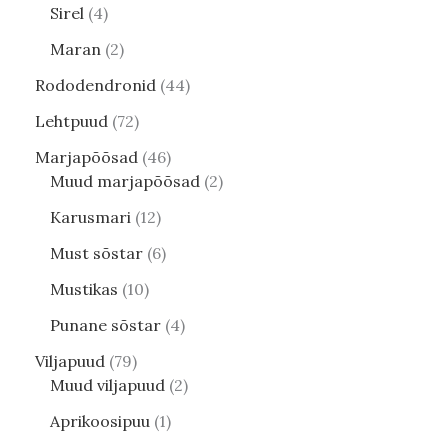
Sirel
4
Maran
2
Rododendronid
44
Lehtpuud
72
Marjapõõsad
46
Muud marjapõõsad
2
Karusmari
12
Must sõstar
6
Mustikas
10
Punane sõstar
4
Viljapuud
79
Muud viljapuud
2
Aprikoosipuu
1