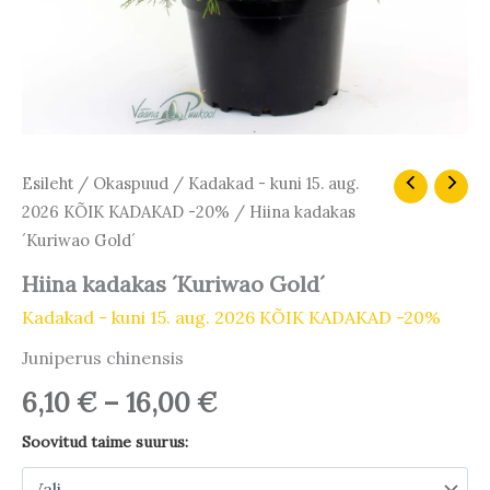
Hinnavahemik:
Hiina
Esileht
/
Okaspuud
/
Kadakad - kuni 15. aug.
kadakas
6,10 €
2026 KÕIK KADAKAD -20%
/ Hiina kadakas
´Kuriwao
kuni
´Kuriwao Gold´
Gold
16,00 €
´
Hiina kadakas ´Kuriwao Gold´
kogus
Kadakad - kuni 15. aug. 2026 KÕIK KADAKAD -20%
Juniperus chinensis
6,10
€
–
16,00
€
Soovitud taime suurus: