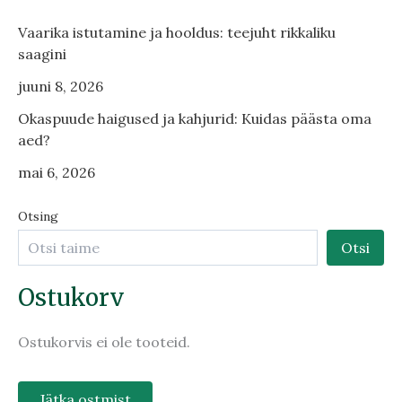
Vaarika istutamine ja hooldus: teejuht rikkaliku
saagini
juuni 8, 2026
Okaspuude haigused ja kahjurid: Kuidas päästa oma
aed?
mai 6, 2026
Otsing
Otsi
Ostukorv
Ostukorvis ei ole tooteid.
Jätka ostmist