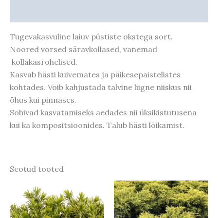
Taime kasvupotentsiaal
Tugevakasvuline laiuv püstiste okstega sort.
Noored võrsed säravkollased, vanemad
kollakasrohelised.
Kasvab hästi kuivemates ja päikesepaistelistes
kohtades. Võib kahjustada talvine liigne niiskus nii
õhus kui pinnases.
Sobivad kasvatamiseks aedades nii üksikistutusena
kui ka kompositsioonides. Talub hästi lõikamist.
Seotud tooted
Hinnavahemik:
Hinnavahemik:
Algne
Praegune
Sellel
5,52 €
6,90 €
hind
hind
tootel
kuni
kuni
oli:
on:
15,12 €
18,90 €
9,90 €.
7,92 €.
on