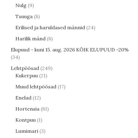
Nulg
9
Tsuuga
8
Erilised ja haruldased männid
24
Harilik mänd
8
Elupuud - kuni 15. aug. 2026 KÕIK ELUPUUD -20%
34
Lehtpõõsad
249
Kukerpuu
21
Muud lehtpõõsad
17
Enelad
12
Hortensia
81
Kontpuu
1
Lumimari
3