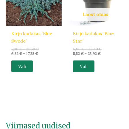
varianti.
varianti.
Valikuid
Valikuid
Laost otsas
saab
saab
teha
teha
Kirju kadakas ´Blue
Kirju kadakas ´Blue
tootelehel.
tootelehel.
Swede´
Star´
7,90
€
–
21,60
€
6,90
€
–
32,40
€
6,32
€
–
17,28
€
5,52
€
–
25,92
€
Vali
Vali
Viimased uudised