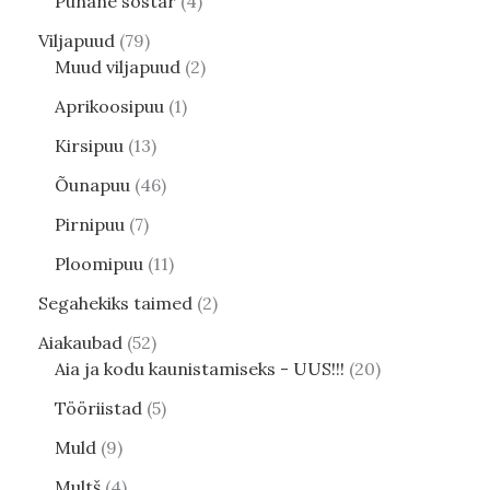
Punane sõstar
4
Viljapuud
79
Muud viljapuud
2
Aprikoosipuu
1
Kirsipuu
13
Õunapuu
46
Pirnipuu
7
Ploomipuu
11
Segahekiks taimed
2
Aiakaubad
52
Aia ja kodu kaunistamiseks - UUS!!!
20
Tööriistad
5
Muld
9
Multš
4