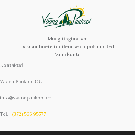
Müügitingimused
Isikuandmete töötlemise üldpõhimõtted
Minu konto
Kontaktid
Vääna Puukool OÜ
info@vaanapuukool.ee
Tel.
+(372) 566 95577