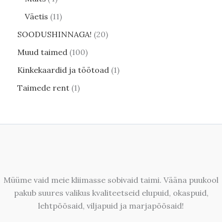
Väetis
11
SOODUSHINNAGA!
20
Muud taimed
100
Kinkekaardid ja töötoad
1
Taimede rent
1
Müüme vaid meie kliimasse sobivaid taimi. Vääna puukool
pakub suures valikus kvaliteetseid elupuid, okaspuid,
lehtpõõsaid, viljapuid ja marjapõõsaid!