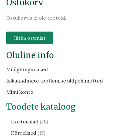
Ostukorv
Ostukorvis ei ole tooteid.
Jätka ostmist
Oluline info
Müügitingimused
Isikuandmete töötlemise üldpõhimõtted
Minu konto
Toodete kataloog
Hortensiad
78
Kõrrelised
15