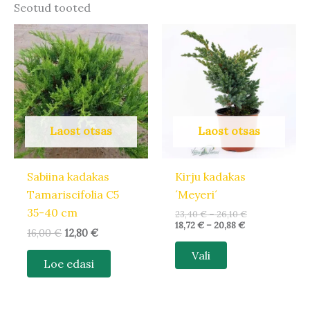
Seotud tooted
Hinnavahemik:
Hinnavahemik
Algne
Praegune
Sellel
18,72 €
23,40 €
hind
hind
tootel
kuni
kuni
oli:
on:
20,88 €
26,10 €
16,00 €.
12,80 €.
on
mitu
varianti.
Valikuid
Laost otsas
Laost otsas
saab
teha
Sabiina kadakas
Kirju kadakas
tootelehel.
Tamariscifolia C5
´Meyeri´
35-40 cm
23,40
€
–
26,10
€
18,72
€
–
20,88
€
16,00
€
12,80
€
Vali
Loe edasi