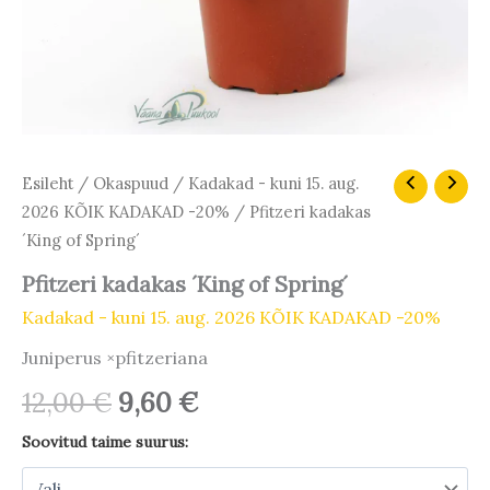
Algne
Praegune
Pfitzeri
Esileht
/
Okaspuud
/
Kadakad - kuni 15. aug.
kadakas
hind
hind
2026 KÕIK KADAKAD -20%
/ Pfitzeri kadakas
´King
oli:
on:
´King of Spring´
of
12,00 €.
9,60 €.
Spring
Pfitzeri kadakas ´King of Spring´
´
kogus
Kadakad - kuni 15. aug. 2026 KÕIK KADAKAD -20%
Juniperus ×pfitzeriana
12,00
€
9,60
€
Soovitud taime suurus: