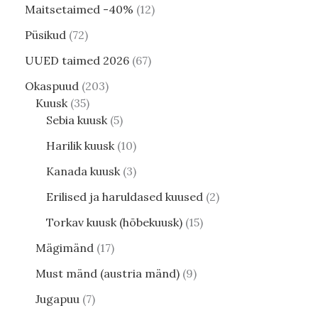
Maitsetaimed -40%
12
Püsikud
72
UUED taimed 2026
67
Okaspuud
203
Kuusk
35
Sebia kuusk
5
Harilik kuusk
10
Kanada kuusk
3
Erilised ja haruldased kuused
2
Torkav kuusk (hõbekuusk)
15
Mägimänd
17
Must mänd (austria mänd)
9
Jugapuu
7