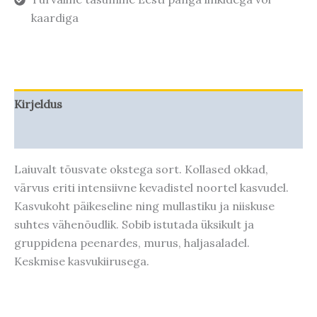
kaardiga
Kirjeldus
Taime kasvupotentsiaal
Laiuvalt tõusvate okstega sort. Kollased okkad,
värvus eriti intensiivne kevadistel noortel kasvudel.
Kasvukoht päikeseline ning mullastiku ja niiskuse
suhtes vähenõudlik. Sobib istutada üksikult ja
gruppidena peenardes, murus, haljasaladel.
Keskmise kasvukiirusega.