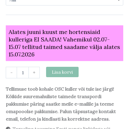
Alates juuni kuust me hortensiaid
kulleriga EI SAADA! Vahemikul 02.07-
15.07 tellitud taimed saadame välja alates
15.07.2026
-
+
Lisa korvi
Tellimuse toob kohale OSC kuller või tule ise järgi!
Kõikide suuremahuliste taimede transpordi
pakkumise päring saatke meile e-mailile ja teeme
omapooolse pakkumise. Palun täpsustage kontakt
email, telefon ja kindlasti ka korrektne aadress.
Turvaline tasumine Eesti panga linkidega või