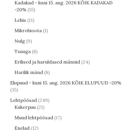
Kadakad - kuni 15. aug. 2026 KÕIK KADAKAD
-20%
55
Lehis
11
Mikrobioota
1
Nulg
9
Tsuuga
8
Erilised ja haruldased männid
24
Harilik mänd
8
Elupuud - kuni 15. aug. 2026 KÕIK ELUPUUD -20%
35
Lehtpõõsad
249
Kukerpuu
21
Muud lehtpõõsad
17
Enelad
12