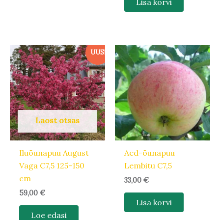
Lisa korvi
UUS!
Laost otsas
Iluõunapuu August
Aed-õunapuu
Vaga C7,5 125-150
Lembitu C7,5
cm
33,00
€
59,00
€
Lisa korvi
Loe edasi