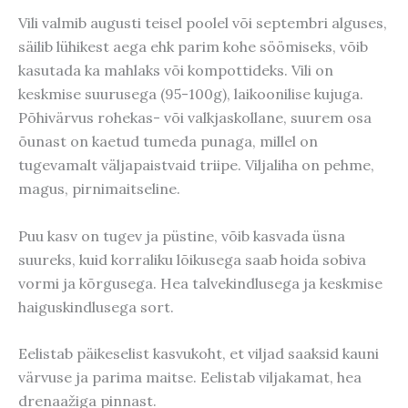
Vili valmib augusti teisel poolel või septembri alguses,
säilib lühikest aega ehk parim kohe söömiseks, võib
kasutada ka mahlaks või kompottideks. Vili on
keskmise suurusega (95-100g), laikoonilise kujuga.
Põhivärvus rohekas- või valkjaskollane, suurem osa
õunast on kaetud tumeda punaga, millel on
tugevamalt väljapaistvaid triipe. Viljaliha on pehme,
magus, pirnimaitseline.
Puu kasv on tugev ja püstine, võib kasvada üsna
suureks, kuid korraliku lõikusega saab hoida sobiva
vormi ja kõrgusega. Hea talvekindlusega ja keskmise
haiguskindlusega sort.
Eelistab päikeselist kasvukoht, et viljad saaksid kauni
värvuse ja parima maitse. Eelistab viljakamat, hea
drenaažiga pinnast.