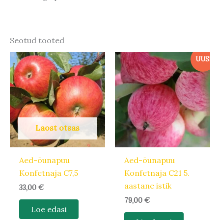
Seotud tooted
UUS!
Laost otsas
Aed-õunapuu
Aed-õunapuu
Konfetnaja C7,5
Konfetnaja C21 5.
aastane istik
33,00
€
79,00
€
Loe edasi