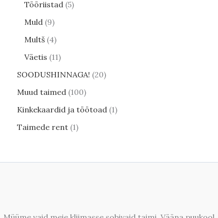
Tööriistad
5
Muld
9
Multš
4
Väetis
11
SOODUSHINNAGA!
20
Muud taimed
100
Kinkekaardid ja töötoad
1
Taimede rent
1
Müüme vaid meie kliimasse sobivaid taimi. Vääna puukool