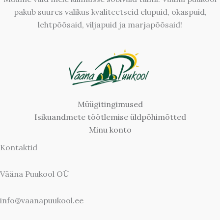
pakub suures valikus kvaliteetseid elupuid, okaspuid,
lehtpõõsaid, viljapuid ja marjapõõsaid!
Müügitingimused
Isikuandmete töötlemise üldpõhimõtted
Minu konto
Kontaktid
Vääna Puukool OÜ
info@vaanapuukool.ee