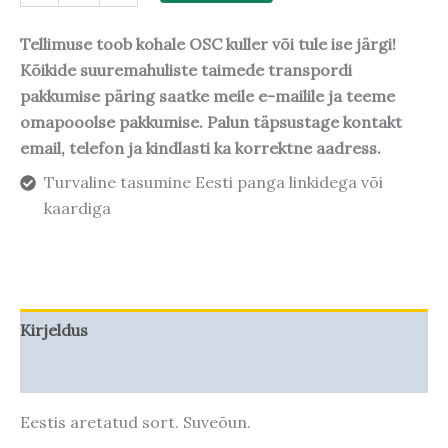
Tellimuse toob kohale OSC kuller või tule ise järgi!
Kõikide suuremahuliste taimede transpordi
pakkumise päring saatke meile e-mailile ja teeme
omapooolse pakkumise. Palun täpsustage kontakt
email, telefon ja kindlasti ka korrektne aadress.
Turvaline tasumine Eesti panga linkidega või
kaardiga
Kirjeldus
Taime kasvupotentsiaal
Eestis aretatud sort. Suveõun.