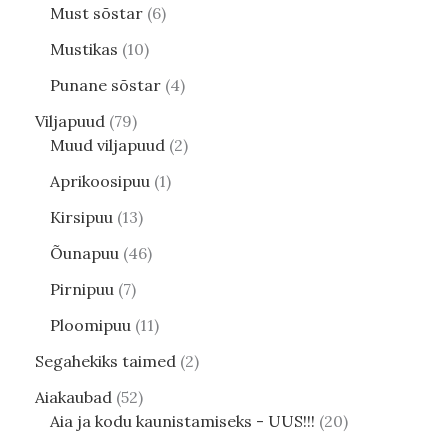
Must sõstar
6
Mustikas
10
Punane sõstar
4
Viljapuud
79
Muud viljapuud
2
Aprikoosipuu
1
Kirsipuu
13
Õunapuu
46
Pirnipuu
7
Ploomipuu
11
Segahekiks taimed
2
Aiakaubad
52
Aia ja kodu kaunistamiseks - UUS!!!
20