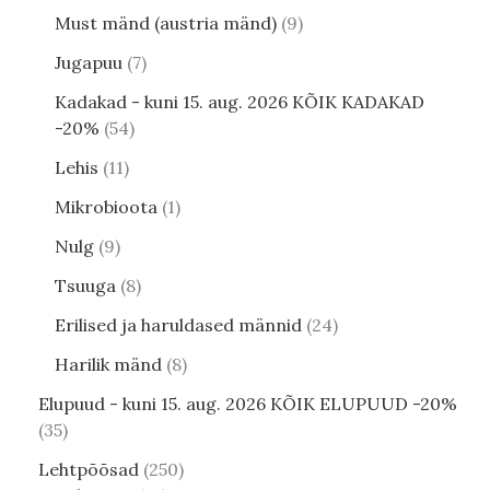
Must mänd (austria mänd)
9
Jugapuu
7
Kadakad - kuni 15. aug. 2026 KÕIK KADAKAD
-20%
54
Lehis
11
Mikrobioota
1
Nulg
9
Tsuuga
8
Erilised ja haruldased männid
24
Harilik mänd
8
Elupuud - kuni 15. aug. 2026 KÕIK ELUPUUD -20%
35
Lehtpõõsad
250