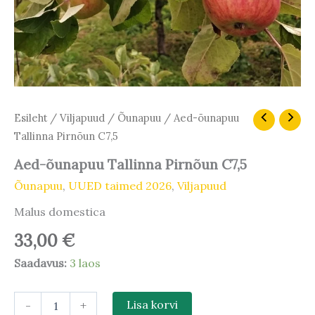
Aed-
Esileht
/
Viljapuud
/
Õunapuu
/ Aed-õunapuu
õunapuu
Tallinna Pirnõun C7,5
Tallinna
Pirnõun
Aed-õunapuu Tallinna Pirnõun C7,5
C7,5
Õunapuu
,
UUED taimed 2026
,
Viljapuud
kogus
Malus domestica
33,00
€
Saadavus:
3 laos
-
+
Lisa korvi