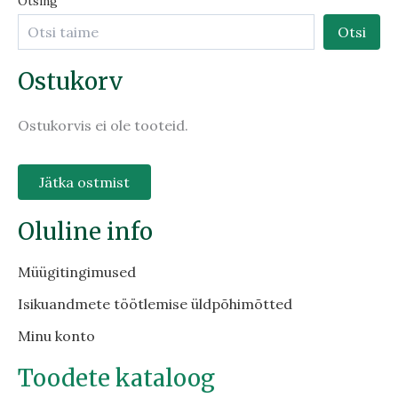
Otsing
Otsi
Ostukorv
Ostukorvis ei ole tooteid.
Jätka ostmist
Oluline info
Müügitingimused
Isikuandmete töötlemise üldpõhimõtted
Minu konto
Toodete kataloog