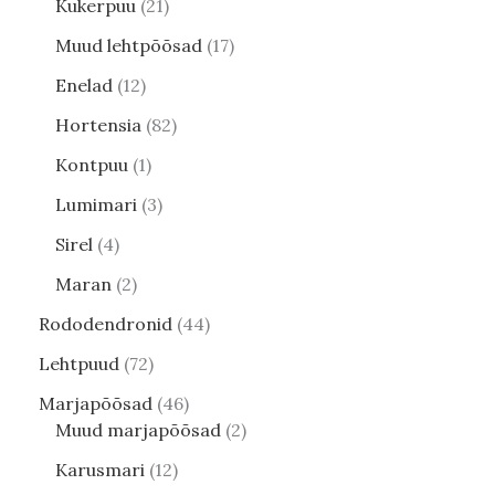
Kukerpuu
21
Muud lehtpõõsad
17
Enelad
12
Hortensia
82
Kontpuu
1
Lumimari
3
Sirel
4
Maran
2
Rododendronid
44
Lehtpuud
72
Marjapõõsad
46
Muud marjapõõsad
2
Karusmari
12