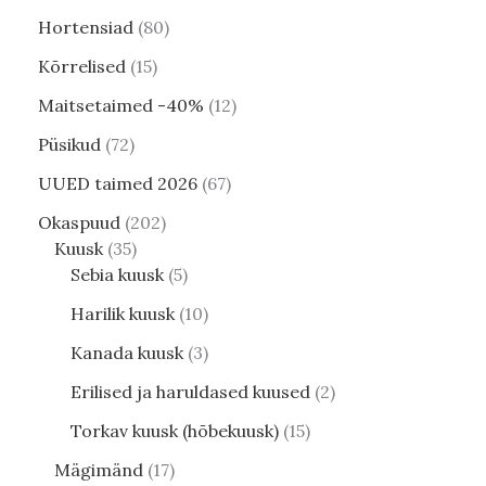
Hortensiad
80
Kõrrelised
15
Maitsetaimed -40%
12
Püsikud
72
UUED taimed 2026
67
Okaspuud
202
Kuusk
35
Sebia kuusk
5
Harilik kuusk
10
Kanada kuusk
3
Erilised ja haruldased kuused
2
Torkav kuusk (hõbekuusk)
15
Mägimänd
17