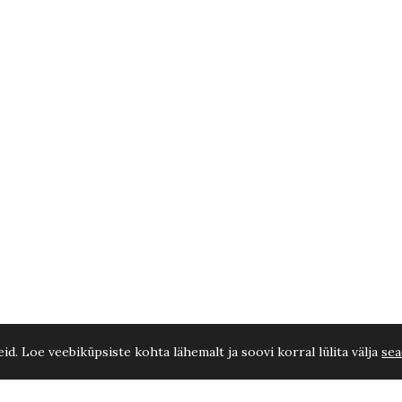
d. Loe veebiküpsiste kohta lähemalt ja soovi korral lülita välja
sea
Jalgr
Praegune
Algne