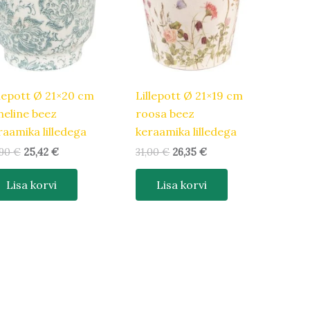
llepott Ø 21×20 cm
Lillepott Ø 21×19 cm
heline beez
roosa beez
raamika lilledega
keraamika lilledega
,90
€
25,42
€
31,00
€
26,35
€
Lisa korvi
Lisa korvi