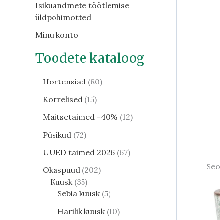
Isikuandmete töötlemise
üldpõhimõtted
Minu konto
Toodete kataloog
Hortensiad
80
Kõrrelised
15
Maitsetaimed -40%
12
Püsikud
72
UUED taimed 2026
67
Seo
Okaspuud
202
Kuusk
35
Sebia kuusk
5
Harilik kuusk
10