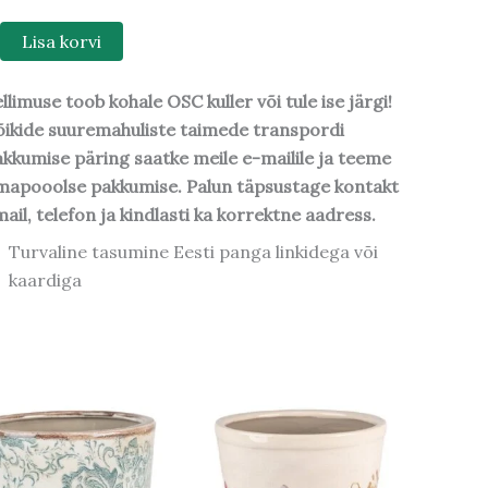
Lisa korvi
llimuse toob kohale OSC kuller või tule ise järgi!
ikide suuremahuliste taimede transpordi
kkumise päring saatke meile e-mailile ja teeme
mapooolse pakkumise. Palun täpsustage kontakt
ail, telefon ja kindlasti ka korrektne aadress.
Turvaline tasumine Eesti panga linkidega või
kaardiga
Algne
Praegune
Algne
Praegune
hind
hind
hind
hind
oli:
on:
oli:
on:
29,90 €.
25,42 €.
31,00 €.
26,35 €.