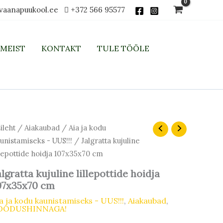
vaanapuukool.ee
+372 566 95577
MEIST
KONTAKT
TULE TÖÖLE
Algne
Praegune
lgratta
ileht
/
Aiakaubad
/
Aia ja kodu
juline
hind
hind
unistamiseks - UUS!!!
/ Jalgratta kujuline
llepottide
oli:
on:
llepottide hoidja 107x35x70 cm
idja
195,00 €.
165,75 €.
7x35x70
algratta kujuline lillepottide hoidja
m
07x35x70 cm
gus
a ja kodu kaunistamiseks - UUS!!!
,
Aiakaubad
,
OODUSHINNAGA!