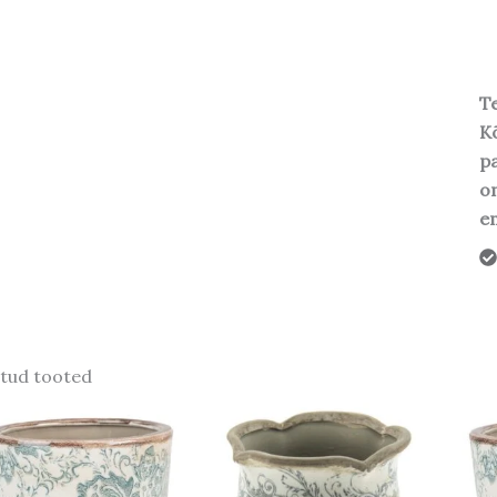
Te
Kõ
pa
o
em
tud tooted
Algne
Praegune
Algne
Praegune
hind
hind
hind
hind
oli:
on:
oli:
on:
17,50 €.
14,88 €.
13,50 €.
11,48 €.