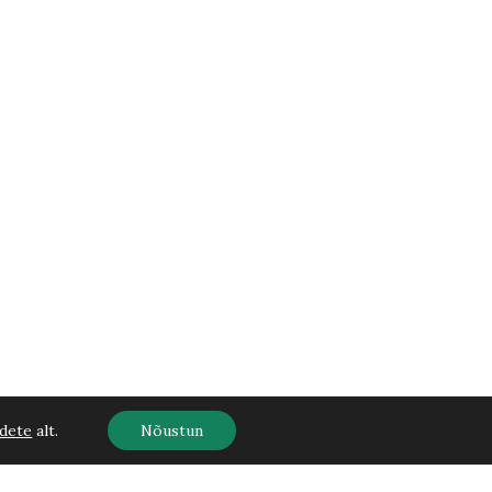
dete
alt.
Nõustun
atta