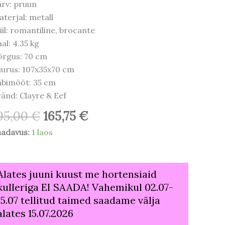
rv: pruun
terjal: metall
iil: romantiline, brocante
al: 4.35 kg
õrgus: 70 cm
urus: 107x35x70 cm
äbimõõt: 35 cm
änd: Clayre & Eef
95,00
€
165,75
€
aadavus:
1 laos
Alates juuni kuust me hortensiaid
kulleriga EI SAADA! Vahemikul 02.07-
15.07 tellitud taimed saadame välja
alates 15.07.2026