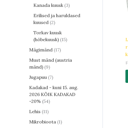
Kanada kuusk
3
Erilised ja haruldased
kuused
2
Torkav kuusk
L
(hõbekuusk)
15
r
Mägimänd
17
k
Must mänd (austria
1
mänd)
9
Jugapuu
7
Kadakad - kuni 15. aug.
2026 KÕIK KADAKAD
-20%
54
Lehis
11
Mikrobioota
1