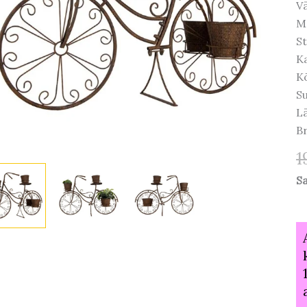
Vä
Ma
St
Ka
K
Su
L
Br
1
S