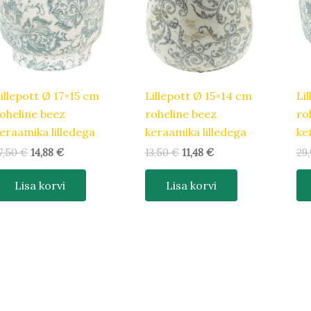
illepott Ø 17×15 cm
Lillepott Ø 15×14 cm
Li
oheline beez
roheline beez
ro
eraamika lilledega
keraamika lilledega
ke
7,50
€
14,88
€
13,50
€
11,48
€
29
Lisa korvi
Lisa korvi