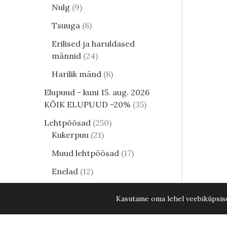
Nulg
9
Tsuuga
8
Erilised ja haruldased
männid
24
Harilik mänd
8
Elupuud - kuni 15. aug. 2026
KÕIK ELUPUUD -20%
35
Lehtpõõsad
250
Kukerpuu
21
Muud lehtpõõsad
17
Enelad
12
Hortensia
82
Kasutame oma lehel veebiküpsisei
Kontpuu
1
Lumimari
3