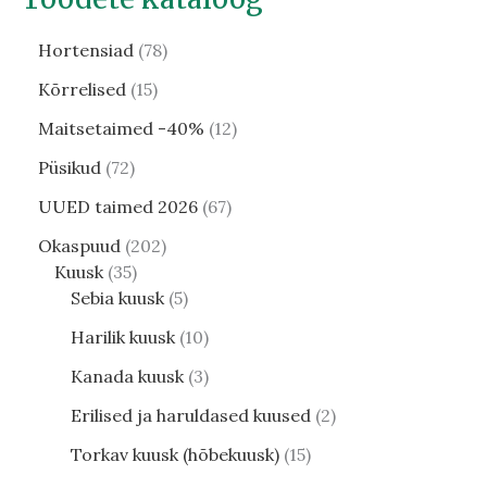
Hortensiad
78
Kõrrelised
15
Maitsetaimed -40%
12
Püsikud
72
UUED taimed 2026
67
Okaspuud
202
Kuusk
35
Sebia kuusk
5
Harilik kuusk
10
Kanada kuusk
3
Erilised ja haruldased kuused
2
Torkav kuusk (hõbekuusk)
15