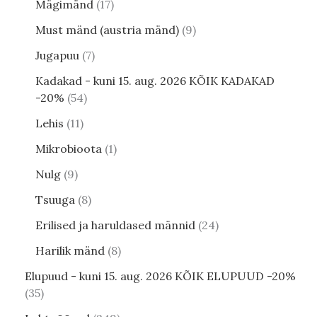
Mägimänd
17
Must mänd (austria mänd)
9
Jugapuu
7
Kadakad - kuni 15. aug. 2026 KÕIK KADAKAD
-20%
54
Lehis
11
Mikrobioota
1
Nulg
9
Tsuuga
8
Erilised ja haruldased männid
24
Harilik mänd
8
Elupuud - kuni 15. aug. 2026 KÕIK ELUPUUD -20%
35