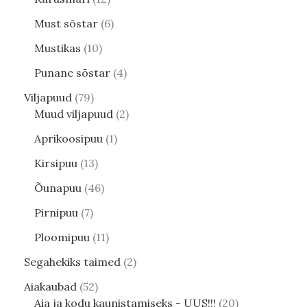
Must sõstar
6
Mustikas
10
Punane sõstar
4
Viljapuud
79
Muud viljapuud
2
Aprikoosipuu
1
Kirsipuu
13
Õunapuu
46
Pirnipuu
7
Ploomipuu
11
Segahekiks taimed
2
Aiakaubad
52
Aia ja kodu kaunistamiseks - UUS!!!
20