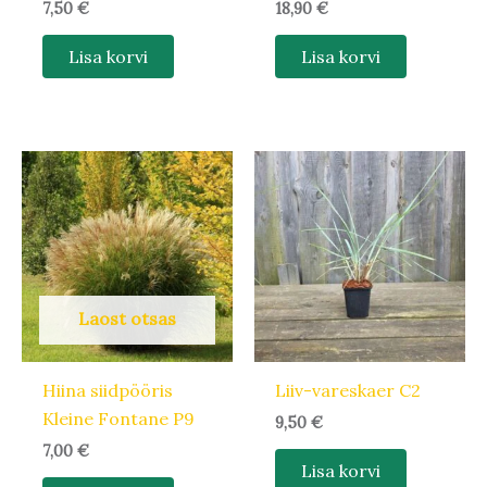
7,50
€
18,90
€
Lisa korvi
Lisa korvi
Laost otsas
Hiina siidpööris
Liiv-vareskaer C2
Kleine Fontane P9
9,50
€
7,00
€
Lisa korvi