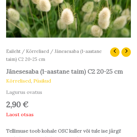
Esileht
/
Kõrrelised
/ Jänesesaba (1-aastane
taim) C2 20-25 cm
Jänesesaba (1-aastane taim) C2 20-25 cm
Kõrrelised
,
Püsikud
Lagurus ovatus
2,90
€
Laost otsas
Tellimuse toob kohale OSC kuller või tule ise järgi!