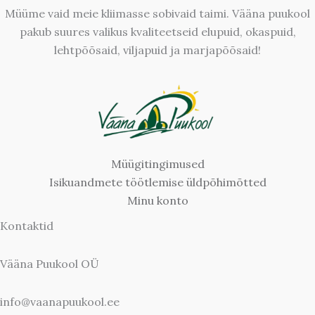
Müüme vaid meie kliimasse sobivaid taimi. Vääna puukool
pakub suures valikus kvaliteetseid elupuid, okaspuid,
lehtpõõsaid, viljapuid ja marjapõõsaid!
Müügitingimused
Isikuandmete töötlemise üldpõhimõtted
Minu konto
Kontaktid
Vääna Puukool OÜ
info@vaanapuukool.ee