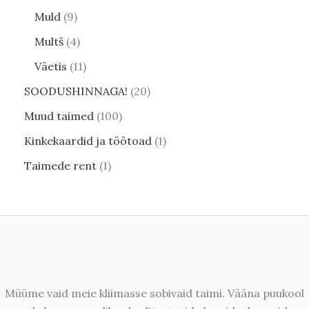
Muld
9
Multš
4
Väetis
11
SOODUSHINNAGA!
20
Muud taimed
100
Kinkekaardid ja töötoad
1
Taimede rent
1
Müüme vaid meie kliimasse sobivaid taimi. Vääna puukool