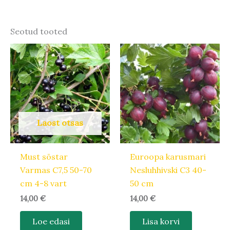
Seotud tooted
Laost otsas
Must sõstar
Euroopa karusmari
Varmas C7,5 50-70
Nesluhhivski C3 40-
cm 4-8 vart
50 cm
14,00
€
14,00
€
Loe edasi
Lisa korvi