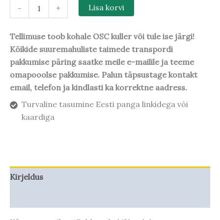
-
+
Lisa korvi
Tellimuse toob kohale OSC kuller või tule ise järgi!
Kõikide suuremahuliste taimede transpordi
pakkumise päring saatke meile e-mailile ja teeme
omapooolse pakkumise. Palun täpsustage kontakt
email, telefon ja kindlasti ka korrektne aadress.
Turvaline tasumine Eesti panga linkidega või
kaardiga
Kirjeldus
Taime kasvupotentsiaal