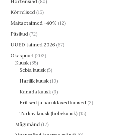
Hortensiad
80
Kõrrelised
15
Maitsetaimed -40%
12
Püsikud
72
UUED taimed 2026
67
Okaspuud
202
Kuusk
35
Sebia kuusk
5
Harilik kuusk
10
Kanada kuusk
3
Erilised ja haruldased kuused
2
Torkav kuusk (hõbekuusk)
15
Mägimänd
17
Must mänd (austria mänd)
9