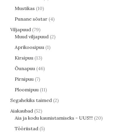
Mustikas
10
Punane sõstar
4
Viljapuud
79
Muud viljapuud
2
Aprikoosipuu
1
Kirsipuu
13
Õunapuu
46
Pirnipuu
7
Ploomipuu
11
Segahekiks taimed
2
Aiakaubad
52
Aia ja kodu kaunistamiseks - UUS!!!
20
Tööriistad
5