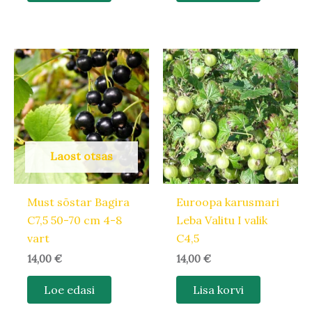
Laost otsas
Must sõstar Bagira
Euroopa karusmari
C7,5 50-70 cm 4-8
Leba Valitu I valik
vart
C4,5
14,00
€
14,00
€
Loe edasi
Lisa korvi