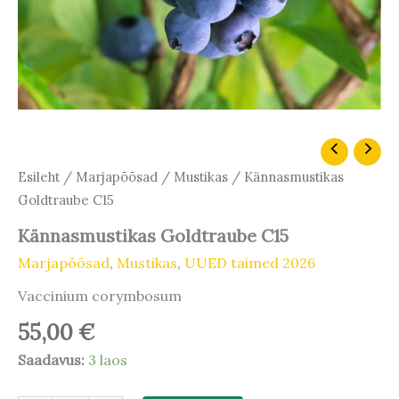
Kännasmustikas
Goldtraube
Esileht
/
Marjapõõsad
/
Mustikas
/ Kännasmustikas
C15
Goldtraube C15
kogus
Kännasmustikas Goldtraube C15
Marjapõõsad
,
Mustikas
,
UUED taimed 2026
Vaccinium corymbosum
55,00
€
Saadavus:
3 laos