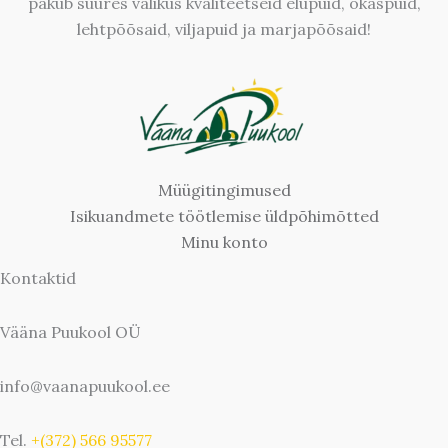
pakub suures valikus kvaliteetseid elupuid, okaspuid,
lehtpõõsaid, viljapuid ja marjapõõsaid!
Müügitingimused
Isikuandmete töötlemise üldpõhimõtted
Minu konto
Kontaktid
Vääna Puukool OÜ
info@vaanapuukool.ee
Tel.
+(372) 566 95577