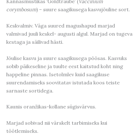
Kännasmustikas ‘Goldtraube’ (
Vaccinium
corymbosum
) – suure saagikusega kasvujõuline sort.
Keskvalmiv. Väga suured magushapud marjad
valmivad juuli keskel- augusti algul. Marjad on tugeva
kestaga ja säilivad hästi.
Jõulise kasvu ja suure saagikusega põõsas. Kasvuks
sobib päikeseline ja tuulte eest kaitstud koht ning
happeline pinnas. Isetolmlev kuid saagikuse
suurendamiseks soovitatav istutada koos teiste
sarnaste sortidega.
Kaunis oranžikas-kollane sügisvärvus.
Marjad sobivad nii värskelt tarbimiseks kui
töötlemiseks.