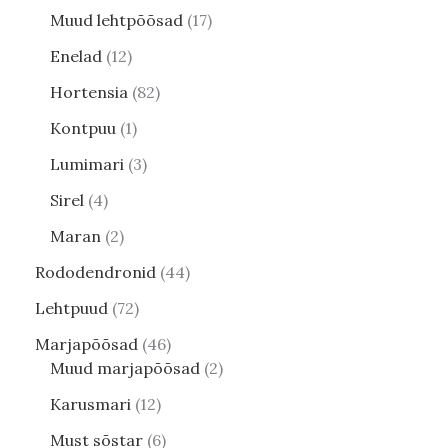
Muud lehtpõõsad
17
Enelad
12
Hortensia
82
Kontpuu
1
Lumimari
3
Sirel
4
Maran
2
Rododendronid
44
Lehtpuud
72
Marjapõõsad
46
Muud marjapõõsad
2
Karusmari
12
Must sõstar
6