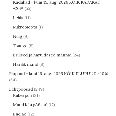
Kadakad - kuni 15. aug. 2026 KÕIK KADAKAD
-20%
55
Lehis
11
Mikrobioota
1
Nulg
9
Tsuuga
8
Erilised ja haruldased männid
24
Harilik mänd
8
Elupuud - kuni 15. aug. 2026 KÕIK ELUPUUD -20%
34
Lehtpõõsad
249
Kukerpuu
21
Muud lehtpõõsad
17
Enelad
12