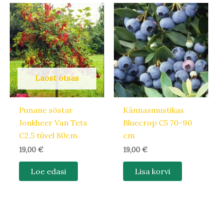
Laost otsas
Punane sõstar
Kännasmustikas
Jonkheer Van Tets
Bluecrop C5 70-90
C2,5 tüvel 80cm
cm
19,00
€
19,00
€
Loe edasi
Lisa korvi