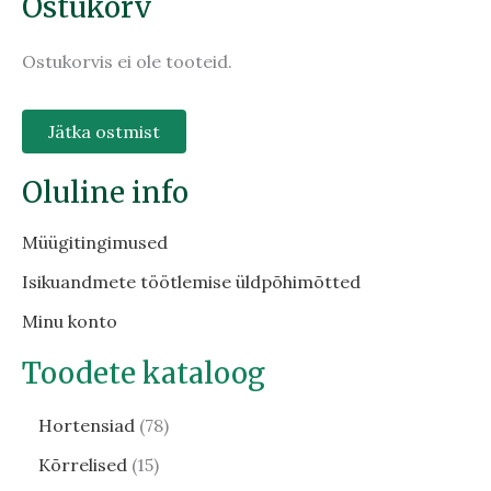
Ostukorv
Ostukorvis ei ole tooteid.
Jätka ostmist
Oluline info
Müügitingimused
Isikuandmete töötlemise üldpõhimõtted
Minu konto
Toodete kataloog
Hortensiad
78
Kõrrelised
15