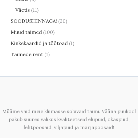
Väetis
11
SOODUSHINNAGA!
20
Muud taimed
100
Kinkekaardid ja töötoad
1
Taimede rent
1
Müüme vaid meie kliimasse sobivaid taimi. Vääna puukool
pakub suures valikus kvaliteetseid elupuid, okaspuid,
lehtpõõsaid, viljapuid ja marjapõõsaid!