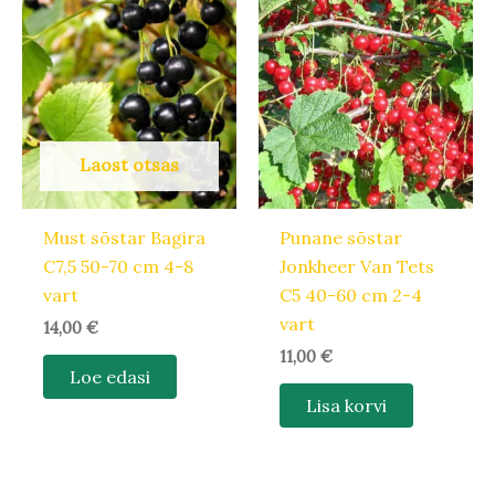
Laost otsas
Must sõstar Bagira
Punane sõstar
C7,5 50-70 cm 4-8
Jonkheer Van Tets
vart
C5 40-60 cm 2-4
vart
14,00
€
11,00
€
Loe edasi
Lisa korvi