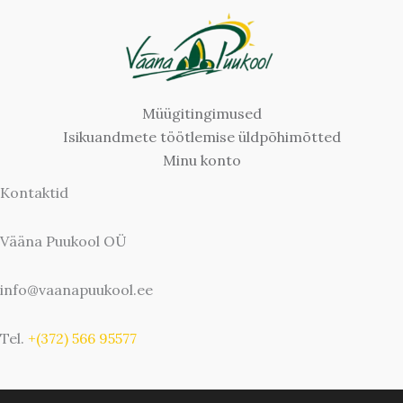
Müügitingimused
Isikuandmete töötlemise üldpõhimõtted
Minu konto
Kontaktid
Vääna Puukool OÜ
info@vaanapuukool.ee
Tel.
+(372) 566 95577