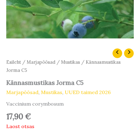
Esileht
/
Marjapõõsad
/
Mustikas
/ Kännasmustikas
Jorma C5
Kännasmustikas Jorma C5
Marjapõõsad
,
Mustikas
,
UUED taimed 2026
Vaccinium corymbosum
17,90
€
Laost otsas