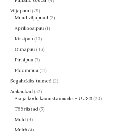
Punane sõstar
4
Viljapuud
79
Muud viljapuud
2
Aprikoosipuu
1
Kirsipuu
13
Õunapuu
46
Pirnipuu
7
Ploomipuu
11
Segahekiks taimed
2
Aiakaubad
52
Aia ja kodu kaunistamiseks - UUS!!!
20
Tööriistad
5
Muld
9
Multš
4