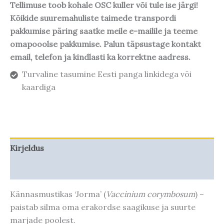
Tellimuse toob kohale OSC kuller või tule ise järgi!
Kõikide suuremahuliste taimede transpordi
pakkumise päring saatke meile e-mailile ja teeme
omapooolse pakkumise. Palun täpsustage kontakt
email, telefon ja kindlasti ka korrektne aadress.
Turvaline tasumine Eesti panga linkidega või
kaardiga
Kirjeldus
Taime kasvupotentsiaal
Kännasmustikas ‘Jorma’ (
Vaccinium corymbosum
) –
paistab silma oma erakordse saagikuse ja suurte
marjade poolest.