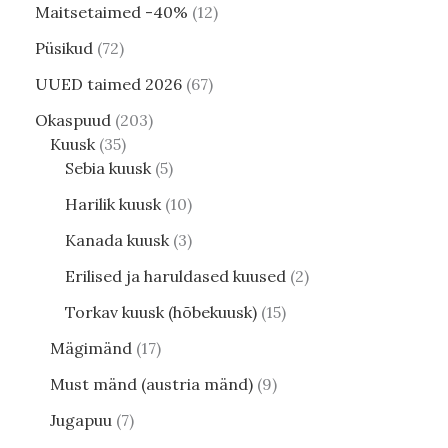
Maitsetaimed -40%
12
Püsikud
72
UUED taimed 2026
67
Okaspuud
203
Kuusk
35
Sebia kuusk
5
Harilik kuusk
10
Kanada kuusk
3
Erilised ja haruldased kuused
2
Torkav kuusk (hõbekuusk)
15
Mägimänd
17
Must mänd (austria mänd)
9
Jugapuu
7