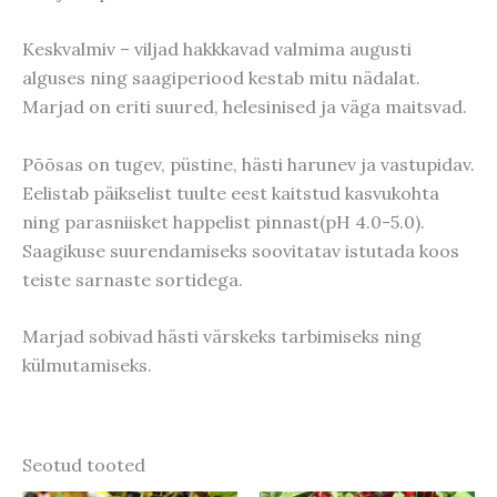
Keskvalmiv – viljad hakkkavad valmima augusti
alguses ning saagiperiood kestab mitu nädalat.
Marjad on eriti suured, helesinised ja väga maitsvad.
Põõsas on tugev, püstine, hästi harunev ja vastupidav.
Eelistab päikselist tuulte eest kaitstud kasvukohta
ning parasniisket happelist pinnast(pH 4.0-5.0).
Saagikuse suurendamiseks soovitatav istutada koos
teiste sarnaste sortidega.
Marjad sobivad hästi värskeks tarbimiseks ning
külmutamiseks.
Seotud tooted