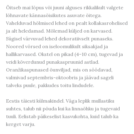
Õitseb mai lõpus või juuni alguses rikkalikult valgete
lõhnavate kännasõisikutes asuvate õitega.
Vahelduvad hõlmised lehed on pealt kollakasrohelised
ja alt heledamad. Mõlemad küljed on karvased.
Sügisel värvuvad lehed dekoratiivselt punaseks.
Noored võrsed on iseloomulikult siksakjad ja
hallikarvased. Okstel on pikad (4–10 cm), tugevad ja
veidi kõverdunud punakaspruunid astlad.
Oranžikaspunased õunviljad, mis on söödavad,
valmivad septembris-oktoobris ja jäävad sageli
talveks puule, pakkudes toitu lindudele.
Eestis täiesti külmakindel. Väga leplik mullastiku
suhtes, talub nii põuda kui ka linnaõhku ja tugevaid
tuuli. Eelistab päikeselist kasvukohta, kuid talub ka
kerget varju.