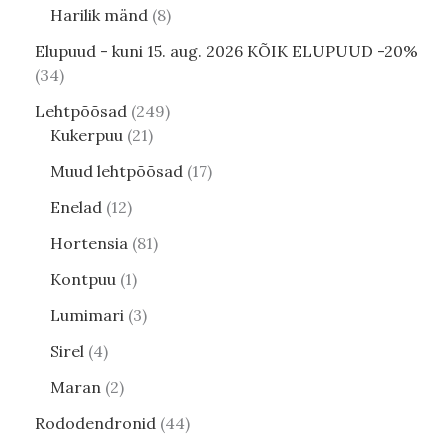
Harilik mänd
8
Elupuud - kuni 15. aug. 2026 KÕIK ELUPUUD -20%
34
Lehtpõõsad
249
Kukerpuu
21
Muud lehtpõõsad
17
Enelad
12
Hortensia
81
Kontpuu
1
Lumimari
3
Sirel
4
Maran
2
Rododendronid
44