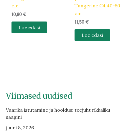
cm
Tangerine C4 40-50
cm
10,80
€
11,50
€
Loe edasi
Loe edasi
Viimased uudised
Vaarika istutamine ja hooldus: teejuht rikkaliku
saagini
juuni 8, 2026