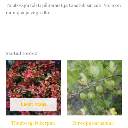
Talub väga hästi pügamist ja taastub kiiresti. Võra on
munajas ja väga tihe.
Seotud tooted
Laost otsas
Thunbergi kukerpuu
Euroopa karusmari