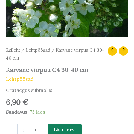
Karvane
Esileht
/
Lehtpõõsad
/ Karvane viirpuu C4 30-
viirpuu
40 cm
C4
30-
Karvane viirpuu C4 30-40 cm
40
Lehtpõõsad
cm
kogus
Crataegus submollis
6,90
€
Saadavus:
73 laos
-
+
Lisa korvi