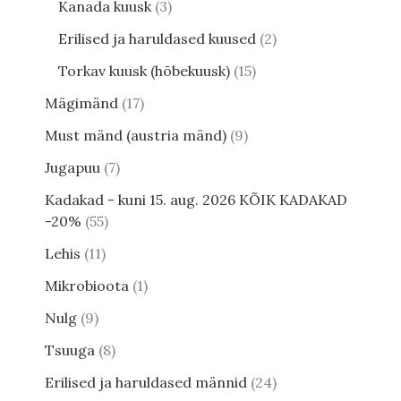
Kanada kuusk
3
Erilised ja haruldased kuused
2
Torkav kuusk (hõbekuusk)
15
Mägimänd
17
Must mänd (austria mänd)
9
Jugapuu
7
Kadakad - kuni 15. aug. 2026 KÕIK KADAKAD
-20%
55
Lehis
11
Mikrobioota
1
Nulg
9
Tsuuga
8
Erilised ja haruldased männid
24