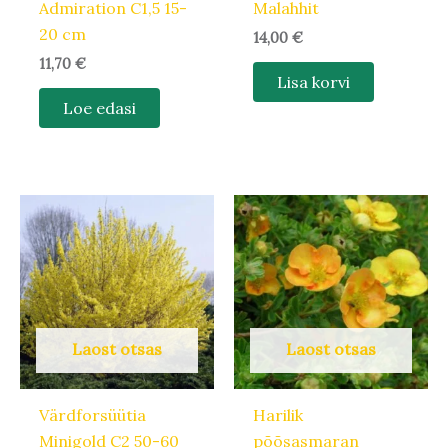
Admiration C1,5 15-
Malahhit
20 cm
14,00
€
11,70
€
Lisa korvi
Loe edasi
Laost otsas
Laost otsas
Värdforsüütia
Harilik
Minigold C2 50-60
põõsasmaran