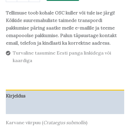
Tellimuse toob kohale OSC kuller või tule ise järgi!
Kõikide suuremahuliste taimede transpordi
pakkumise päring saatke meile e-mailile ja teeme
omapooolse pakkumise. Palun täpsustage kontakt
email, telefon ja kindlasti ka korrektne aadress.
Turvaline tasumine Eesti panga linkidega või
kaardiga
Kirjeldus
Taime kasvupotentsiaal
Karvane viirpuu (
Crataegus submollis
)