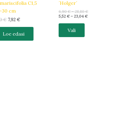
mariscifolia C1,5
´Holger´
-30 cm
6,90
€
–
28,80
€
5,52
€
–
23,04
€
90
€
7,92
€
Vali
Loe edasi