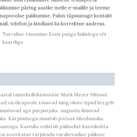
kkumise päring saatke meile e-mailile ja teeme
mapooolse pakkumise. Palun täpsustage kontakt
ail, telefon ja kindlasti ka korrektne aadress.
Turvaline tasumine Eesti panga linkidega või
kaardiga
. aastal taimekollektsionäär Mark Meyer Hiinast.
ad on ülespoole tõusvad ning okste tipud kergelt
s muutuvad aga purpurjaks. Augustis ilmuvad
auaks. Kärpimisega muutub põõsas tihedamaks.
 kasvuga. Kasvuks eelistab päikselist kasvukohta
 on soovitatav varjutada varakevadise päikese