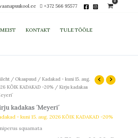
vaanapuukool.ee
+372 566 95577
MEIST
KONTAKT
TULE TÖÖLE
Hinnavahemik:
Hinnav
rju
ileht
/
Okaspuud
/
Kadakad - kuni 15. aug.
dakas
23,40 €
18,72 €
026 KÕIK KADAKAD -20%
/ Kirju kadakas
eyeri
kuni
kuni
eyeri´
26,10 €
20,88 
gus
irju kadakas ´Meyeri´
adakad - kuni 15. aug. 2026 KÕIK KADAKAD -20%
uniperus squamata