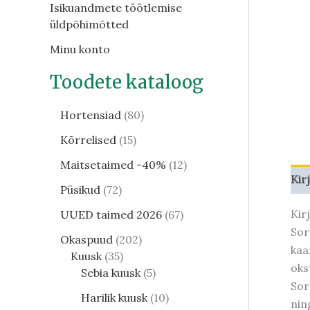
Isikuandmete töötlemise
üldpõhimõtted
Minu konto
Toodete kataloog
Hortensiad
80
Kõrrelised
15
Maitsetaimed -40%
12
Kir
Püsikud
72
Kir
UUED taimed 2026
67
Sor
Okaspuud
202
kaa
Kuusk
35
oks
Sebia kuusk
5
Sor
Harilik kuusk
10
nin