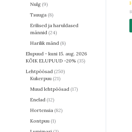
H
Nulg
9
1
Tsuuga
8
Erilised ja haruldased
männid
24
Harilik mänd
8
Elupuud - kuni 15. aug. 2026
KÕIK ELUPUUD -20%
35
Lehtpõõsad
250
Kukerpuu
21
Muud lehtpõõsad
17
Enelad
12
Hortensia
82
Kontpuu
1
Lumimari
3