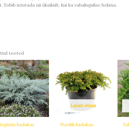
. Sobib istutada nii üksikult, kui ka vabakujulise hekina.
tud tooted
Algne
Praegune
Algne
Praegune
Sellel
hind
hind
hind
hind
tootel
oli:
on:
oli:
on:
18,00 €.
14,40 €.
25,20 €.
20,16 €.
on
mitu
varianti.
Valikuid
Laost otsas
saab
teha
tootelehel.
irgiinia kadakas
Harilik kadakas
Sa