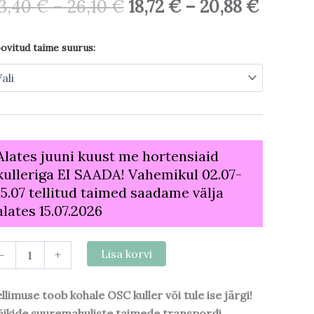
3,40
€
–
26,10
€
18,72
€
–
20,88
€
ovitud taime suurus:
Alates juuni kuust me hortensiaid
kulleriga EI SAADA! Vahemikul 02.07-
15.07 tellitud taimed saadame välja
alates 15.07.2026
-
+
Lisa korvi
llimuse toob kohale OSC kuller või tule ise järgi!
ikide suuremahuliste taimede transpordi