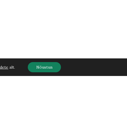
dete
alt.
Nõustun