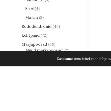
Sirel
4
Maran
2
Rododendronid
44
Lehtpuud
72
Marjapõõsad
46
Muud marjapõõsad
2
Kasutame oma lehel veebiküpsisei
Karusmari
12
Must sõstar
6
Mustikas
10
Punane sõstar
4
Viljapuud
79
Muud viljapuud
2
Aprikoosipuu
1