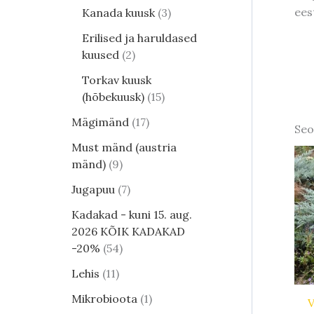
eest
Kanada kuusk
3
Erilised ja haruldased
kuused
2
Torkav kuusk
(hõbekuusk)
15
Mägimänd
17
Seo
Must mänd (austria
mänd)
9
Jugapuu
7
Kadakad - kuni 15. aug.
2026 KÕIK KADAKAD
-20%
54
Lehis
11
Mikrobioota
1
V