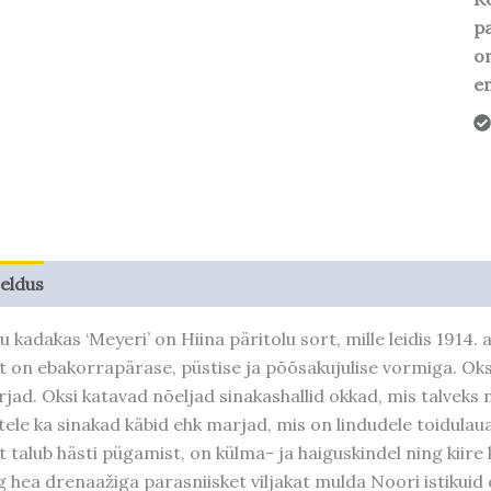
pa
o
em
jeldus
Taime kasvupotentsiaal
ju kadakas ‘Meyeri’ on Hiina päritolu sort, mille leidis 1914
t on ebakorrapärase, püstise ja põõsakujulise vormiga. Oks
rjad. Oksi katavad nõeljad sinakashallid okkad, mis talvek
tele ka sinakad käbid ehk marjad, mis on lindudele toidul
t talub hästi pügamist, on külma- ja haiguskindel ning kiire
g hea drenaažiga parasniisket viljakat mulda Noori istikuid