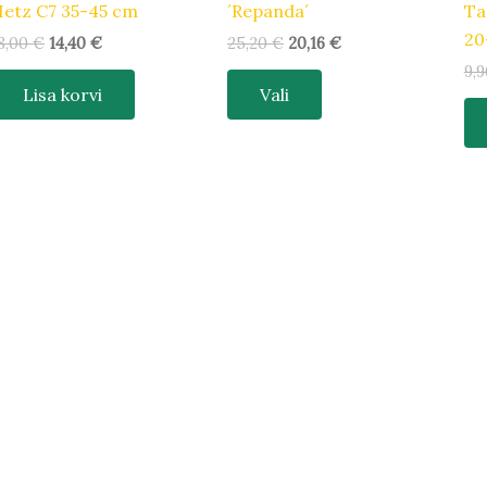
etz C7 35-45 cm
´Repanda´
Ta
20
8,00
€
14,40
€
25,20
€
20,16
€
9,
Lisa korvi
Vali