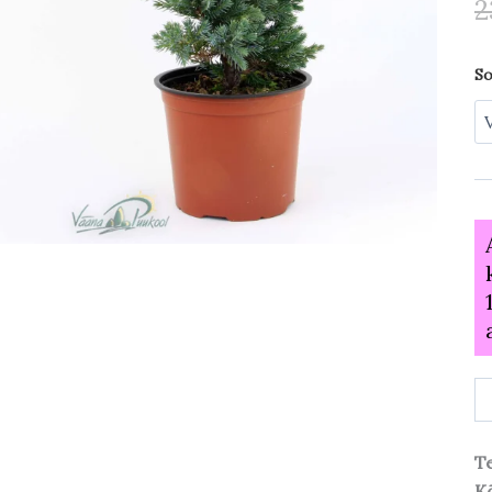
2
So
Te
Kõ