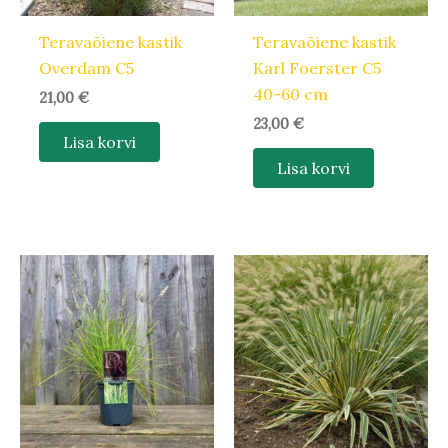
Teravaõiene kastik
Teravaõiene kastik
Overdam C5
Karl Foerster C5
40-60 cm
21,00
€
23,00
€
Lisa korvi
Lisa korvi