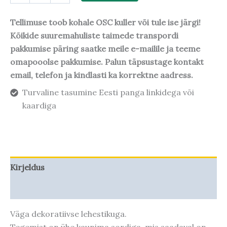
Tellimuse toob kohale OSC kuller või tule ise järgi!
Kõikide suuremahuliste taimede transpordi
pakkumise päring saatke meile e-mailile ja teeme
omapooolse pakkumise. Palun täpsustage kontakt
email, telefon ja kindlasti ka korrektne aadress.
Turvaline tasumine Eesti panga linkidega või
kaardiga
Kirjeldus
Taime kasvupotentsiaal
Väga dekoratiivse lehestikuga.
Tegemist on ühe kaunima sordiga, mis saadaval on.