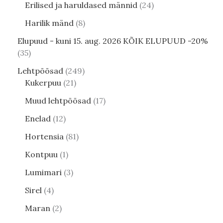
Erilised ja haruldased männid
24
Harilik mänd
8
Elupuud - kuni 15. aug. 2026 KÕIK ELUPUUD -20%
35
Lehtpõõsad
249
Kukerpuu
21
Muud lehtpõõsad
17
Enelad
12
Hortensia
81
Kontpuu
1
Lumimari
3
Sirel
4
Maran
2