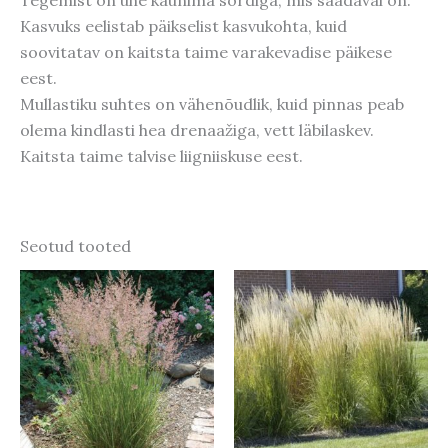
Kasvuks eelistab päikselist kasvukohta, kuid
soovitatav on kaitsta taime varakevadise päikese
eest.
Mullastiku suhtes on vähenõudlik, kuid pinnas peab
olema kindlasti hea drenaažiga, vett läbilaskev.
Kaitsta taime talvise liigniiskuse eest.
Seotud tooted