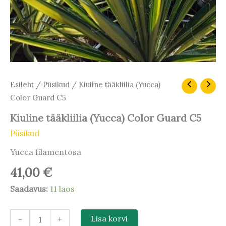
Kiuline
Esileht
/
Püsikud
/ Kiuline tääkliilia (Yucca)
tääkliilia
Color Guard C5
(Yucca)
Color
Kiuline tääkliilia (Yucca) Color Guard C5
Guard
Püsikud
C5
kogus
Yucca filamentosa
41,00
€
Saadavus:
11 laos
-
+
Lisa korvi