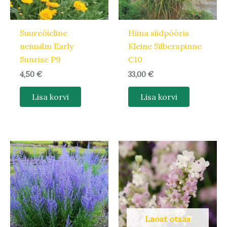
Suureõieline
Hiina siidpööris
neiusilm Early
Kleine Silberspinne
Sunrise P9
C10
4,50
€
33,00
€
Lisa korvi
Lisa korvi
Laost otsas