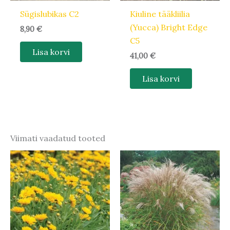
Sügislubikas C2
Kiuline tääkliilia
(Yucca) Bright Edge
8,90
€
C5
Lisa korvi
41,00
€
Lisa korvi
Viimati vaadatud tooted