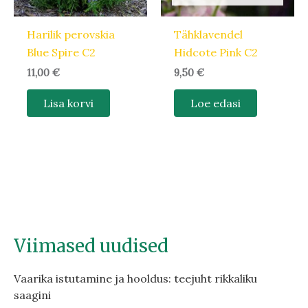
Harilik perovskia
Tähklavendel
Blue Spire C2
Hidcote Pink C2
11,00
€
9,50
€
Lisa korvi
Loe edasi
Viimased uudised
Vaarika istutamine ja hooldus: teejuht rikkaliku
saagini