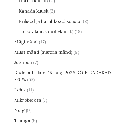
Harilik kuusk
10
Kanada kuusk
3
Erilised ja haruldased kuused
2
Torkav kuusk (hõbekuusk)
15
Mägimänd
17
Must mänd (austria mänd)
9
Jugapuu
7
Kadakad - kuni 15. aug. 2026 KÕIK KADAKAD
-20%
55
Lehis
11
Mikrobioota
1
Nulg
9
Tsuuga
8