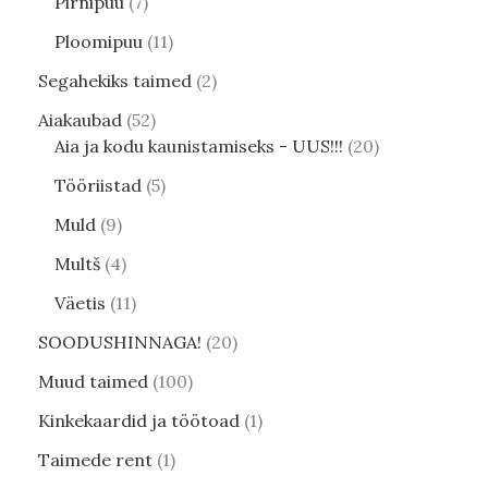
Pirnipuu
7
Ploomipuu
11
Segahekiks taimed
2
Aiakaubad
52
Aia ja kodu kaunistamiseks - UUS!!!
20
Tööriistad
5
Muld
9
Multš
4
Väetis
11
SOODUSHINNAGA!
20
Muud taimed
100
Kinkekaardid ja töötoad
1
Taimede rent
1