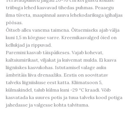
triibuga lehed kasvavad tihedas puhmas. Peaaegu
ilma tüveta, maapinnal asuva lehekodarikuga igihaljas
põõsas.
Õitseb alles vanema taimena. Õitsemiseks ajab välja
kuni 1,5 m kõrguse varre. Kreemikasvalged õied on
kellukjad ja rippuvad.
Paremini kasvab täispäikeses. Vajab kohevat,
kaltsiumirikast, viljakat ja kuivemat mulda. Ei kasva
liigniiskes kasvukohas. Istutamisel valage auku
ämbritäis liiva drenaažiks. Eestis on soovitatav
talveks liigniiskuse eest katta.
Kliimatsoon 5,
külmakindel, talub külma kuni -29 °C kraadi. Võib
kasvatada ka suures potis ja tuua talveks kood potiga
jahedasse ja valgesse kohta talvituma.