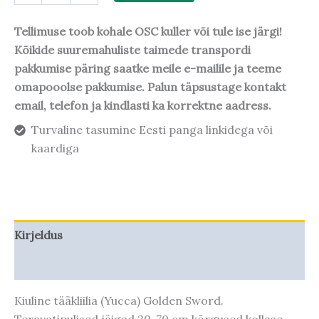
Tellimuse toob kohale OSC kuller või tule ise järgi!
Kõikide suuremahuliste taimede transpordi
pakkumise päring saatke meile e-mailile ja teeme
omapooolse pakkumise. Palun täpsustage kontakt
email, telefon ja kindlasti ka korrektne aadress.
Turvaline tasumine Eesti panga linkidega või
kaardiga
Kirjeldus
Taime kasvupotentsiaal
Kiuline tääkliilia (Yucca) Golden Sword.
Teravatipulised jäigad 20-70 cm kõrgused kollase