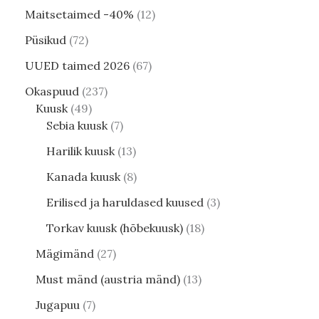
Maitsetaimed -40%
12
Püsikud
72
UUED taimed 2026
67
Okaspuud
237
Kuusk
49
Sebia kuusk
7
Harilik kuusk
13
Kanada kuusk
8
Erilised ja haruldased kuused
3
Torkav kuusk (hõbekuusk)
18
Mägimänd
27
Must mänd (austria mänd)
13
Jugapuu
7