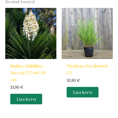
Seotud tooted
Kiuline tääkliilia (
Vitshirss Northwind
Yucca) C7.5 40-50
C2
cm
10,90
€
33,90
€
Lisa korvi
Lisa korvi