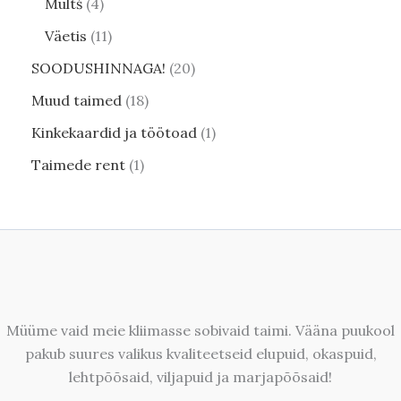
Multš
4
Väetis
11
SOODUSHINNAGA!
20
Muud taimed
18
Kinkekaardid ja töötoad
1
Taimede rent
1
Müüme vaid meie kliimasse sobivaid taimi. Vääna puukool
pakub suures valikus kvaliteetseid elupuid, okaspuid,
lehtpõõsaid, viljapuid ja marjapõõsaid!