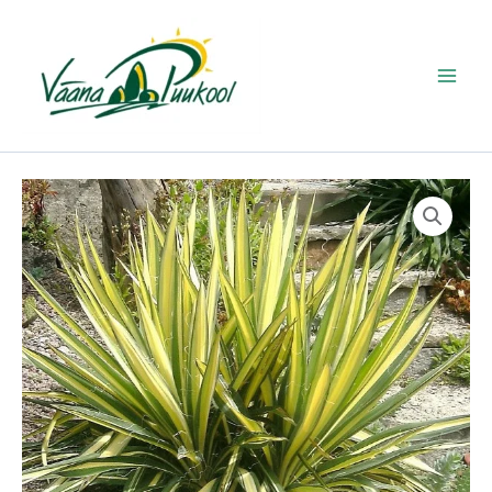
5
4
6
9
4
1
5
7
2
1
4
8
1
7
7
1
7
7
1
5
1
3
1
2
4
5
2
7
8
1
1
1
2
1
6
1
2
4
1
7
1
4
2
4
1
8
2
1
6
1
2
2
1
1
1
2
3
2
Skip
8
t
t
t
t
1
6
2
t
1
9
t
2
t
t
t
9
2
3
2
5
t
0
3
6
t
1
8
1
1
2
t
7
t
t
8
4
6
t
t
7
t
t
4
3
t
t
7
7
2
0
t
t
3
8
5
t
0
to
t
o
o
o
o
t
t
t
o
t
t
o
t
o
o
o
t
t
t
t
t
o
t
7
t
o
t
t
t
t
t
o
t
o
o
t
9
t
o
o
t
o
o
t
t
o
o
t
t
t
t
o
o
t
t
t
o
t
content
o
o
o
o
o
o
o
o
o
o
o
o
o
o
o
o
o
o
o
o
o
o
o
t
o
o
o
o
o
o
o
o
o
o
o
o
t
o
o
o
o
o
o
o
o
o
o
o
o
o
o
o
o
o
o
o
o
o
o
d
d
d
d
o
o
o
d
o
o
d
o
d
d
d
o
o
o
o
o
d
o
o
o
d
o
o
o
o
o
d
o
d
d
o
o
o
d
d
o
d
d
o
o
d
d
o
o
o
o
d
d
o
o
o
d
o
d
e
e
e
e
d
d
d
e
d
d
e
d
e
e
e
d
d
d
d
d
e
d
o
d
e
d
d
d
d
d
e
d
e
e
d
o
d
e
e
d
e
e
d
d
e
e
d
d
d
d
e
e
d
d
d
e
d
e
t
t
t
t
e
e
e
t
e
e
t
e
t
t
e
e
e
e
e
t
e
d
e
t
e
e
e
e
e
e
t
e
d
e
t
e
t
t
e
e
t
t
e
e
e
e
t
e
e
e
t
e
t
t
t
t
t
t
t
t
t
t
t
t
t
e
t
t
t
t
t
t
t
t
e
t
t
t
t
t
t
t
t
t
t
t
t
t
t