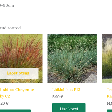
0-90cm
tud tooted
Laost otsas
itshirss Cheyenne
Läiklubikas P13
Te
ky C2
Ka
5,90
€
,20
€
14
Lisa korvi