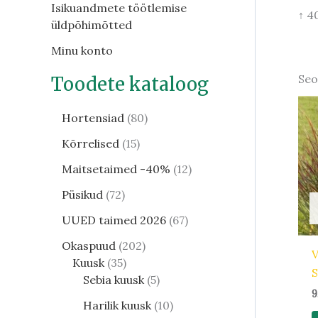
Isikuandmete töötlemise
↑ 4
üldpõhimõtted
Minu konto
Seo
Toodete kataloog
Hortensiad
80
Kõrrelised
15
Maitsetaimed -40%
12
Püsikud
72
UUED taimed 2026
67
Okaspuud
202
V
Kuusk
35
S
Sebia kuusk
5
9
Harilik kuusk
10