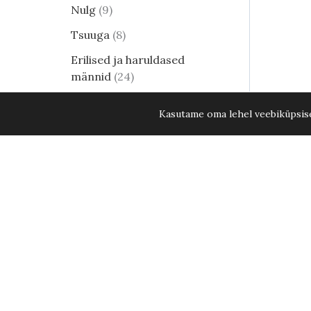
Nulg
9
Tsuuga
8
Erilised ja haruldased
männid
24
Harilik mänd
8
Kasutame oma lehel veebiküpsisei
Elupuud - kuni 15. aug. 2026
KÕIK ELUPUUD -20%
35
Liiv-vareskaer Blue Dune C2
Lehtpõõsad
250
Kukerpuu
21
Muud lehtpõõsad
17
Enelad
12
Hortensia
82
Kontpuu
1
Lumimari
3