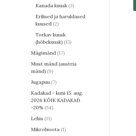
Kanada kuusk
3
Erilised ja haruldased
kuused
2
Torkav kuusk
(hõbekuusk)
15
Mägimänd
17
Must mänd (austria
mänd)
9
Jugapuu
7
Kadakad - kuni 15. aug.
2026 KÕIK KADAKAD
-20%
54
Lehis
11
Mikrobioota
1