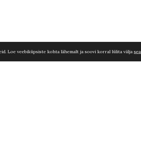
d. Loe veebiküpsiste kohta lähemalt ja soovi korral lülita välja
sea