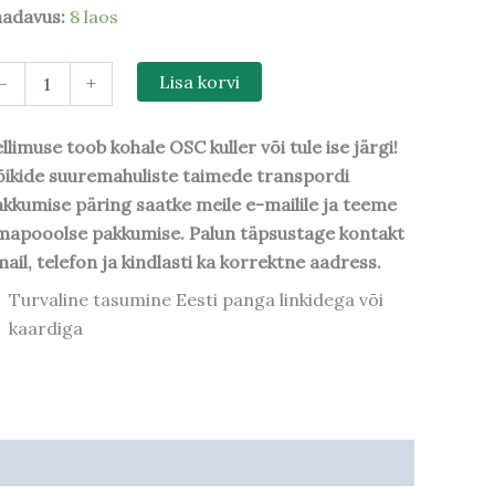
aadavus:
8 laos
-
+
Lisa korvi
llimuse toob kohale OSC kuller või tule ise järgi!
ikide suuremahuliste taimede transpordi
kkumise päring saatke meile e-mailile ja teeme
mapooolse pakkumise. Palun täpsustage kontakt
ail, telefon ja kindlasti ka korrektne aadress.
Turvaline tasumine Eesti panga linkidega või
kaardiga