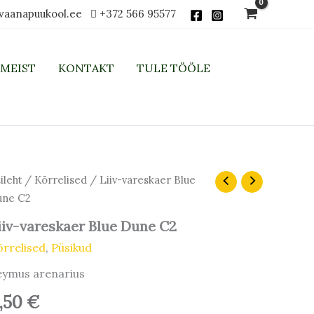
vaanapuukool.ee
+372 566 95577
MEIST
KONTAKT
TULE TÖÖLE
iv-
ileht
/
Kõrrelised
/ Liiv-vareskaer Blue
reskaer
une C2
ue
une
iiv-vareskaer Blue Dune C2
rrelised
,
Püsikud
gus
eymus arenarius
,50
€