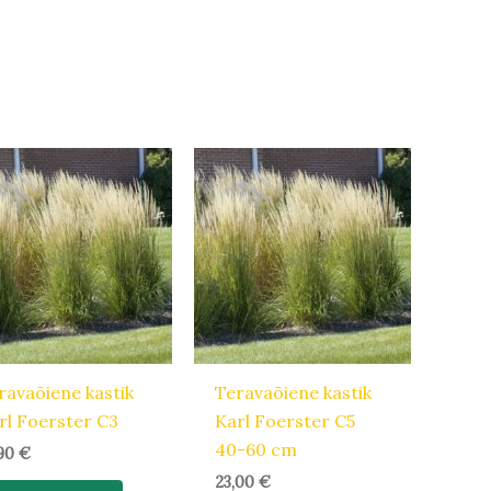
ravaõiene kastik
Teravaõiene kastik
rl Foerster C3
Karl Foerster C5
40-60 cm
,90
€
23,00
€