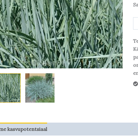
S
Te
Kõ
pa
o
em
me kasvupotentsiaal