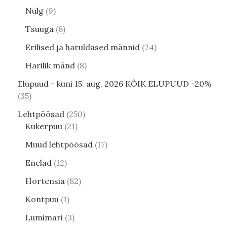
Nulg
9
Tsuuga
8
Erilised ja haruldased männid
24
Harilik mänd
8
Elupuud - kuni 15. aug. 2026 KÕIK ELUPUUD -20%
35
Lehtpõõsad
250
Kukerpuu
21
Muud lehtpõõsad
17
Enelad
12
Hortensia
82
Kontpuu
1
Lumimari
3