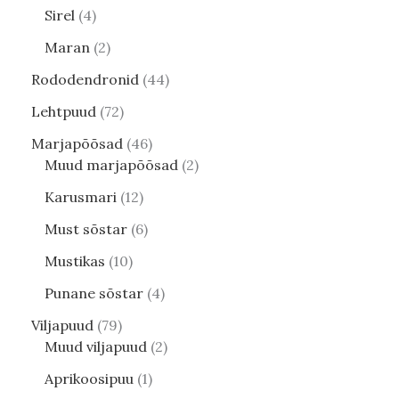
Sirel
4
Maran
2
Rododendronid
44
Lehtpuud
72
Marjapõõsad
46
Muud marjapõõsad
2
Karusmari
12
Must sõstar
6
Mustikas
10
Punane sõstar
4
Viljapuud
79
Muud viljapuud
2
Aprikoosipuu
1