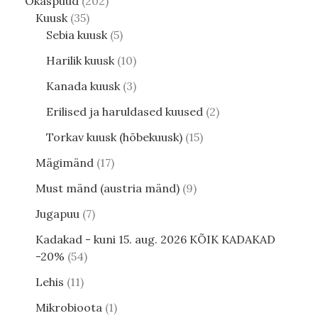
Okaspuud
202
Kuusk
35
Sebia kuusk
5
Harilik kuusk
10
Kanada kuusk
3
Erilised ja haruldased kuused
2
Torkav kuusk (hõbekuusk)
15
Mägimänd
17
Must mänd (austria mänd)
9
Jugapuu
7
Kadakad - kuni 15. aug. 2026 KÕIK KADAKAD
-20%
54
Lehis
11
Mikrobioota
1