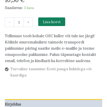
10,50
€
Saadavus:
3 laos
-
+
Lisa korvi
Tellimuse toob kohale OSC kuller või tule ise järgi!
Kõikide suuremahuliste taimede transpordi
pakkumise päring saatke meile e-mailile ja teeme
omapooolse pakkumise. Palun täpsustage kontakt
email, telefon ja kindlasti ka korrektne aadress.
Turvaline tasumine Eesti panga linkidega või
kaardiga
Kirjeldus