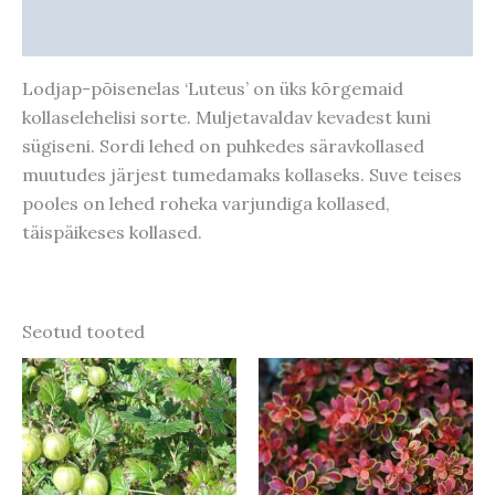
Taime kasvupotentsiaal
Lodjap-põisenelas ‘Luteus’ on üks kõrgemaid
kollaselehelisi sorte. Muljetavaldav kevadest kuni
sügiseni. Sordi lehed on puhkedes säravkollased
muutudes järjest tumedamaks kollaseks. Suve teises
pooles on lehed roheka varjundiga kollased,
täispäikeses kollased.
Seotud tooted