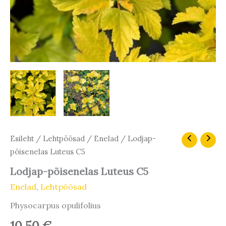
Lodjap-
Esileht
/
Lehtpõõsad
/
Enelad
/ Lodjap-
põisenelas
põisenelas Luteus C5
Luteus
C5
Lodjap-põisenelas Luteus C5
kogus
Enelad
,
Lehtpõõsad
Physocarpus opulifolius