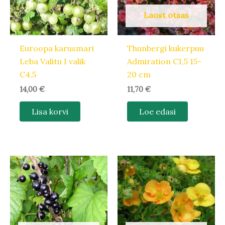
Laost otsas
Euroopa karusmari
Thunbergi kukerpuu
Leba Valitu I valik
Admiration C1,5 15-
C4,5
20 cm
14,00
€
11,70
€
Lisa korvi
Loe edasi