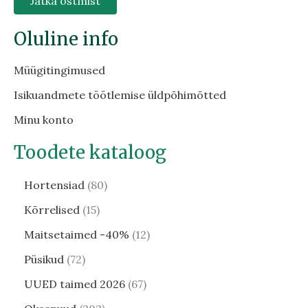
Jätka ostmist
Oluline info
Müügitingimused
Isikuandmete töötlemise üldpõhimõtted
Minu konto
Toodete kataloog
Hortensiad
80
Kõrrelised
15
Maitsetaimed -40%
12
Püsikud
72
UUED taimed 2026
67