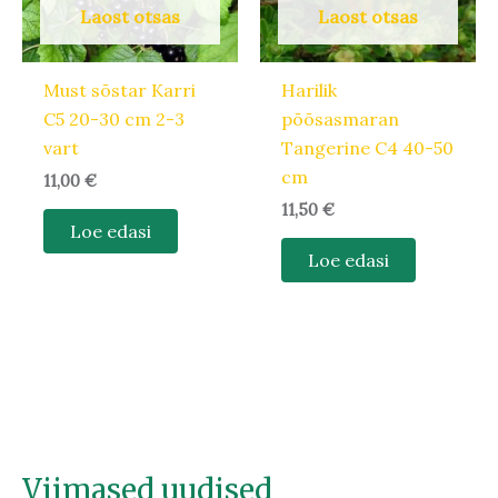
Laost otsas
Laost otsas
Must sõstar Karri
Harilik
C5 20-30 cm 2-3
põõsasmaran
vart
Tangerine C4 40-50
cm
11,00
€
11,50
€
Loe edasi
Loe edasi
Viimased uudised