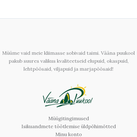
Müüme vaid meie kliimasse sobivaid taimi. Vääna puukool
pakub suures valikus kvaliteetseid elupuid, okaspuid,
lehtpõõsaid, viljapuid ja marjapõõsaid!
Müügitingimused
Isikuandmete töötlemise üldpõhimõtted
Minu konto