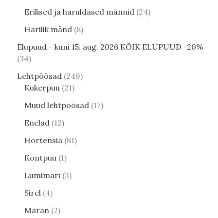
Erilised ja haruldased männid
24
Harilik mänd
8
Elupuud - kuni 15. aug. 2026 KÕIK ELUPUUD -20%
34
Lehtpõõsad
249
Kukerpuu
21
Muud lehtpõõsad
17
Enelad
12
Hortensia
81
Kontpuu
1
Lumimari
3
Sirel
4
Maran
2