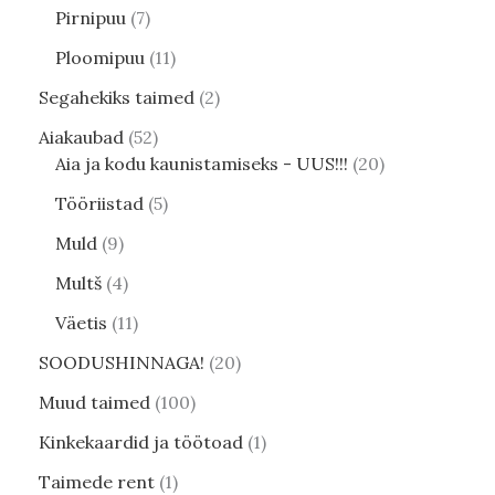
Pirnipuu
7
Ploomipuu
11
Segahekiks taimed
2
Aiakaubad
52
Aia ja kodu kaunistamiseks - UUS!!!
20
Tööriistad
5
Muld
9
Multš
4
Väetis
11
SOODUSHINNAGA!
20
Muud taimed
100
Kinkekaardid ja töötoad
1
Taimede rent
1