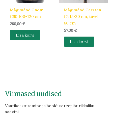
Mägimänd Gnom
Mägimänd Carsten
C60 100-120 cm
C5 15-20 cm, tüvel
60 cm
260,00
€
57,00
€
Lisa korvi
Lisa korvi
Viimased uudised
Vaarika istutamine ja hooldus: teejuht rikkaliku
saagini