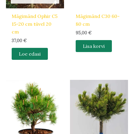
Mägimänd Ophir C5
Mägimänd C30 60-
15-20 cm tüvel 20
80 cm
cm
95,00
€
37,00
€
Lisa korvi
Loe edasi