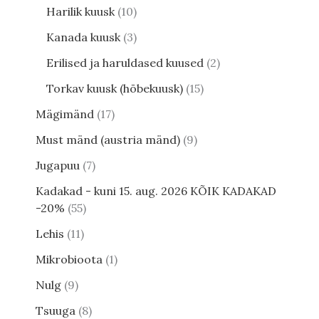
Harilik kuusk
10
Kanada kuusk
3
Erilised ja haruldased kuused
2
Torkav kuusk (hõbekuusk)
15
Mägimänd
17
Must mänd (austria mänd)
9
Jugapuu
7
Kadakad - kuni 15. aug. 2026 KÕIK KADAKAD
-20%
55
Lehis
11
Mikrobioota
1
Nulg
9
Tsuuga
8