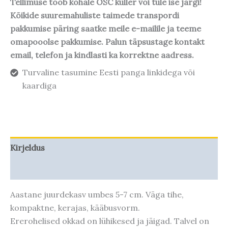
Tellimuse toob kohale OSC kuller või tule ise järgi!
Kõikide suuremahuliste taimede transpordi
pakkumise päring saatke meile e-mailile ja teeme
omapooolse pakkumise. Palun täpsustage kontakt
email, telefon ja kindlasti ka korrektne aadress.
Turvaline tasumine Eesti panga linkidega või
kaardiga
Kirjeldus
Taime kasvupotentsiaal
Aastane juurdekasv umbes 5-7 cm. Väga tihe,
kompaktne, kerajas, kääbusvorm.
Ererohelised okkad on lühikesed ja jäigad. Talvel on