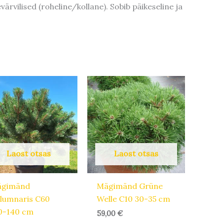
rvilised (roheline/kollane). Sobib päikeseline ja
Laost otsas
Laost otsas
gimänd
Mägimänd Grüne
lumnaris C60
Welle C10 30-35 cm
0-140 cm
59,00
€