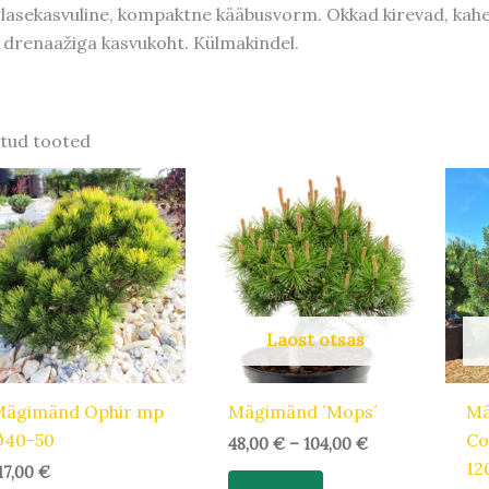
lasekasvuline, kompaktne kääbusvorm. Okkad kirevad, kahevä
 drenaažiga kasvukoht. Külmakindel.
tud tooted
Hinnavahemik:
Sellel
48,00 €
tootel
kuni
104,00 €
on
mitu
varianti.
Valikuid
Laost otsas
saab
teha
tootelehel.
Mägimänd Ophir mp
Mägimänd ´Mops´
Mä
Ø40-50
Co
48,00
€
–
104,00
€
12
17,00
€