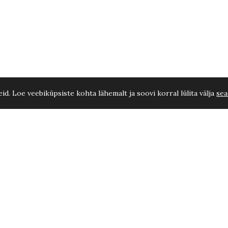
d. Loe veebiküpsiste kohta lähemalt ja soovi korral lülita välja
sea