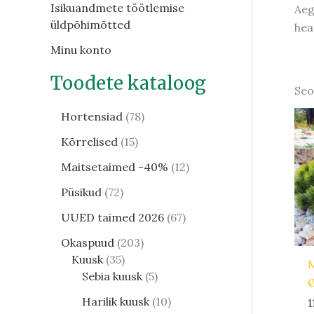
Isikuandmete töötlemise
Aeg
üldpõhimõtted
hea
Minu konto
Toodete kataloog
Seo
Hortensiad
78
Kõrrelised
15
Maitsetaimed -40%
12
Püsikud
72
UUED taimed 2026
67
Okaspuud
203
Kuusk
35
Sebia kuusk
5
Harilik kuusk
10
1