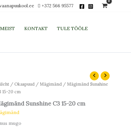
vaanapuukool.ee
+372 566 95577
MEIST
KONTAKT
TULE TÖÖLE
ileht
/
Okaspuud
/
Mägimänd
/ Mägimänd Sunshine
 15-20 cm
ägimänd Sunshine C3 15-20 cm
ägimänd
inus mugo