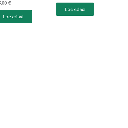
5,00
€
Loe edasi
Loe edasi