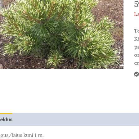
5
La
Te
Kõ
pa
o
em
jeldus
Taime kasvupotentsiaal
gus/laius kuni 1 m.