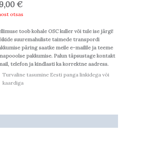
9,00
€
ost otsas
llimuse toob kohale OSC kuller või tule ise järgi!
ikide suuremahuliste taimede transpordi
kkumise päring saatke meile e-mailile ja teeme
mapooolse pakkumise. Palun täpsustage kontakt
ail, telefon ja kindlasti ka korrektne aadress.
Turvaline tasumine Eesti panga linkidega või
kaardiga