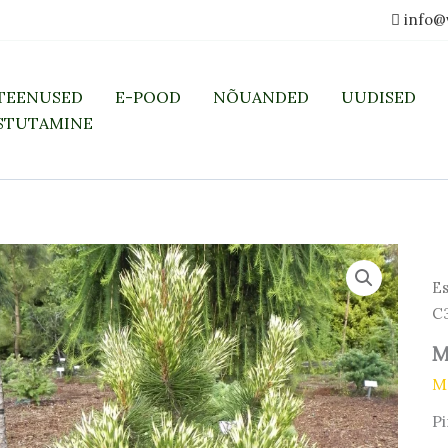
info@
TEENUSED
E-POOD
NÕUANDED
UUDISED
STUTAMINE
Es
C3
M
M
P