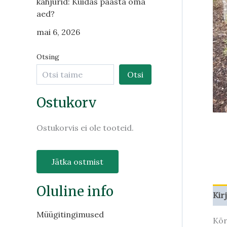
kahjurid: Kuidas päästa oma
aed?
mai 6, 2026
Otsing
Otsi
Ostukorv
Ostukorvis ei ole tooteid.
Jätka ostmist
Oluline info
Kir
Müügitingimused
Kõr