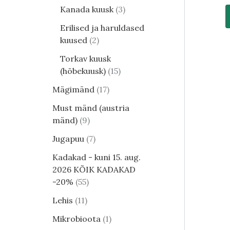
Kanada kuusk
3
Erilised ja haruldased
kuused
2
Torkav kuusk
(hõbekuusk)
15
Mägimänd
17
Must mänd (austria
mänd)
9
Jugapuu
7
Kadakad - kuni 15. aug.
2026 KÕIK KADAKAD
-20%
55
Lehis
11
Mikrobioota
1