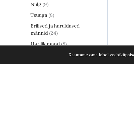
Nulg
9
Tsuuga
8
Erilised ja haruldased
männid
24
Harilik mänd
8
Elupuud - kuni 15. aug. 2026
Kasutame oma lehel veebiküpsisei
KÕIK ELUPUUD -20%
34
Lehtpõõsad
249
Kukerpuu
21
Muud lehtpõõsad
17
Enelad
12
Hortensia
81
Kontpuu
1
Lumimari
3