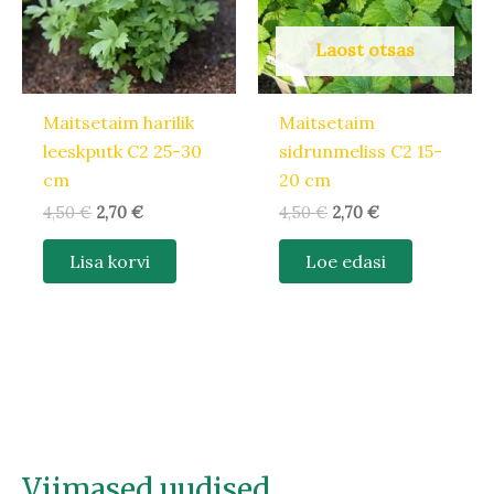
Laost otsas
Maitsetaim harilik
Maitsetaim
leeskputk C2 25-30
sidrunmeliss C2 15-
cm
20 cm
4,50
€
2,70
€
4,50
€
2,70
€
Lisa korvi
Loe edasi
Viimased uudised