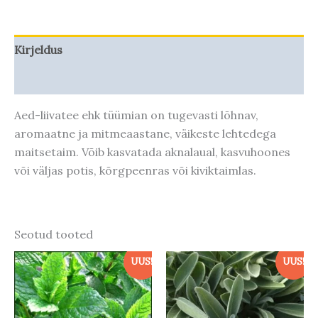
Kirjeldus
Taime kasvupotentsiaal
Aed-liivatee ehk tüümian on tugevasti lõhnav,
aromaatne ja mitmeaastane, väikeste lehtedega
maitsetaim. Võib kasvatada aknalaual, kasvuhoones
või väljas potis, kõrgpeenras või kiviktaimlas.
Seotud tooted
Algne
Praegune
Algne
Praegune
UUS!
UUS!
hind
hind
hind
hind
oli:
on:
oli:
on:
4,90 €.
2,94 €.
4,50 €.
2,70 €.