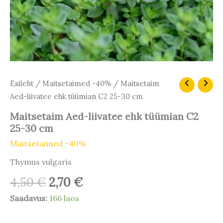
Algne
Praegune
Maitsetaim
Esileht
/
Maitsetaimed -40%
/ Maitsetaim
Aed-
hind
hind
Aed-liivatee ehk tüümian C2 25-30 cm
liivatee
oli:
on:
ehk
Maitsetaim Aed-liivatee ehk tüümian C2
4,50 €.
2,70 €.
tüümian
25-30 cm
C2
25-
Maitsetaimed -40%
30
Thymus vulgaris
cm
kogus
4,50
€
2,70
€
Saadavus:
166 laos