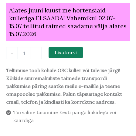
Alates juuni kuust me hortensiaid
kulleriga EI SAADA! Vahemikul 02.07-
15.07 tellitud taimed saadame välja alates
15.07.2026
-
+
Lisa korvi
Tellimuse toob kohale OSC kuller või tule ise järgi!
Kõikide suuremahuliste taimede transpordi
pakkumise päring saatke meile e-mailile ja teeme
omapooolse pakkumise. Palun täpsustage kontakt
email, telefon ja kindlasti ka korrektne aadress.
Turvaline tasumine Eesti panga linkidega või
kaardiga