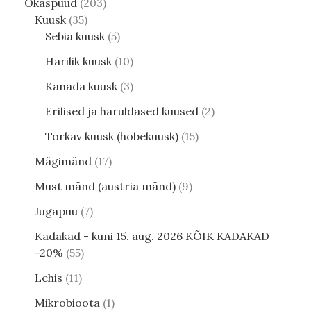
Okaspuud
203
Kuusk
35
Sebia kuusk
5
Harilik kuusk
10
Kanada kuusk
3
Erilised ja haruldased kuused
2
Torkav kuusk (hõbekuusk)
15
Mägimänd
17
Must mänd (austria mänd)
9
Jugapuu
7
Kadakad - kuni 15. aug. 2026 KÕIK KADAKAD
-20%
55
Lehis
11
Mikrobioota
1