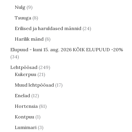
Nulg
9
Tsuuga
8
Erilised ja haruldased männid
24
Harilik mänd
8
Elupuud - kuni 15. aug. 2026 KÕIK ELUPUUD -20%
34
Lehtpõõsad
249
Kukerpuu
21
Muud lehtpõõsad
17
Enelad
12
Hortensia
81
Kontpuu
1
Lumimari
3