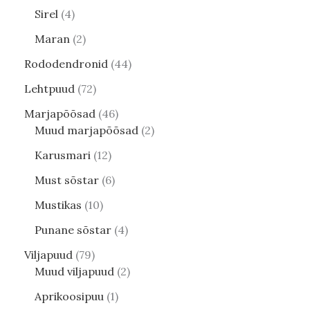
Sirel
4
Maran
2
Rododendronid
44
Lehtpuud
72
Marjapõõsad
46
Muud marjapõõsad
2
Karusmari
12
Must sõstar
6
Mustikas
10
Punane sõstar
4
Viljapuud
79
Muud viljapuud
2
Aprikoosipuu
1