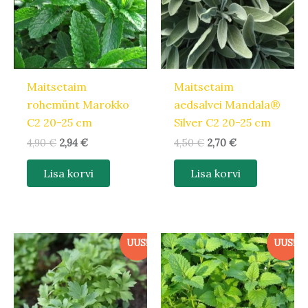
Maitsetaim
Maitsetaim
rohemünt Marokko
aedsalvei Mandala®
C2 20-25 cm
Silver C2 20-25 cm
4,90
€
2,94
€
4,50
€
2,70
€
Lisa korvi
Lisa korvi
Algne
Praegune
Algne
Praegune
UUS!
UUS!
hind
hind
hind
hind
oli:
on:
oli:
on:
4,50 €.
2,70 €.
4,50 €.
2,70 €.