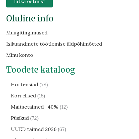
Jätka ostmist
Oluline info
Müügitingimused
Isikuandmete töötlemise üldpõhimõtted
Minu konto
Toodete kataloog
Hortensiad
78
Kõrrelised
15
Maitsetaimed -40%
12
Püsikud
72
UUED taimed 2026
67