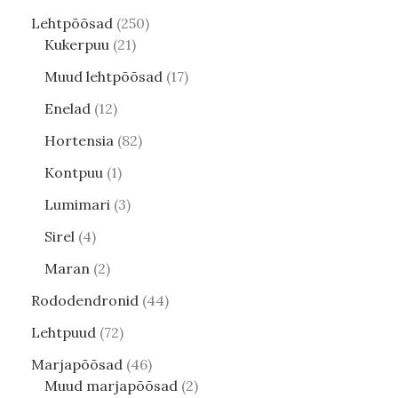
Lehtpõõsad
250
Kukerpuu
21
Muud lehtpõõsad
17
Enelad
12
Hortensia
82
Kontpuu
1
Lumimari
3
Sirel
4
Maran
2
Rododendronid
44
Lehtpuud
72
Marjapõõsad
46
Muud marjapõõsad
2