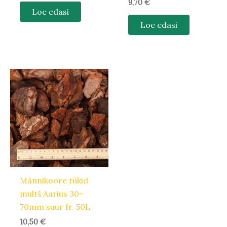
9,70
€
Loe edasi
Loe edasi
Männikoore tükid
multš Aarius 30-
70mm suur fr. 50L
10,50
€