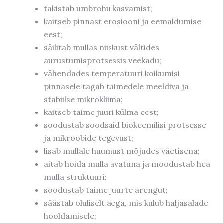
takistab umbrohu kasvamist;
kaitseb pinnast erosiooni ja eemaldumise
eest;
säilitab mullas niiskust vältides
aurustumisprotsessis veekadu;
vähendades temperatuuri kõikumisi
pinnasele tagab taimedele meeldiva ja
stabiilse mikrokliima;
kaitseb taime juuri külma eest;
soodustab soodsaid biokeemilisi protsesse
ja mikroobide tegevust;
lisab mullale huumust mõjudes väetisena;
aitab hoida mulla avatuna ja moodustab hea
mulla struktuuri;
soodustab taime juurte arengut;
säästab oluliselt aega, mis kulub haljasalade
hooldamisele;