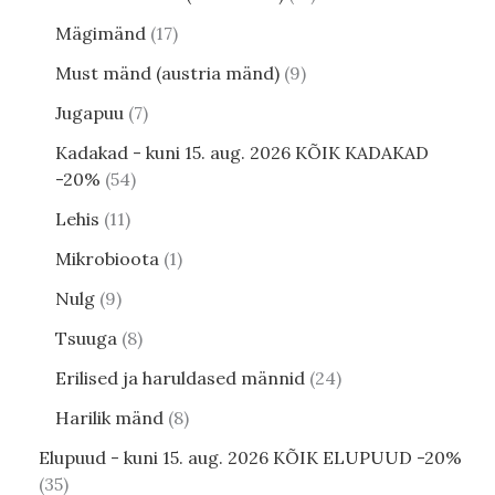
Mägimänd
17
Must mänd (austria mänd)
9
Jugapuu
7
Kadakad - kuni 15. aug. 2026 KÕIK KADAKAD
-20%
54
Lehis
11
Mikrobioota
1
Nulg
9
Tsuuga
8
Erilised ja haruldased männid
24
Harilik mänd
8
Elupuud - kuni 15. aug. 2026 KÕIK ELUPUUD -20%
35