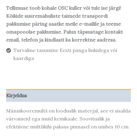
Tellimuse toob kohale OSC kuller või tule ise järgi!
Kõikide suuremahuliste taimede transpordi
pakkumise päring saatke meile e-mailile ja teeme
omapooolse pakkumise. Palun täpsustage kontakt
email, telefon ja kindlasti ka korrektne aadress.
Turvaline tasumine Eesti panga linkidega või
kaardiga
Kirjeldus
Männikooremultš on looduslik materjal, see ei sisalda
värvaineid ega muid kemikaale. Soovituslik ja
efektiivne multšikihi paksus pinnasel on umbes 10 cm.