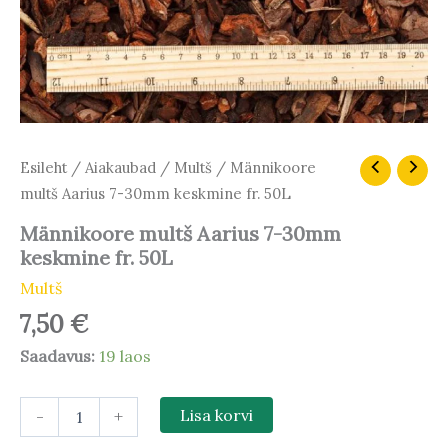
Männikoore
Esileht
/
Aiakaubad
/
Multš
/ Männikoore
multš
multš Aarius 7-30mm keskmine fr. 50L
Aarius
7-
Männikoore multš Aarius 7-30mm
30mm
keskmine fr. 50L
keskmine
fr.
Multš
50L
7,50
€
kogus
Saadavus:
19 laos
-
+
Lisa korvi