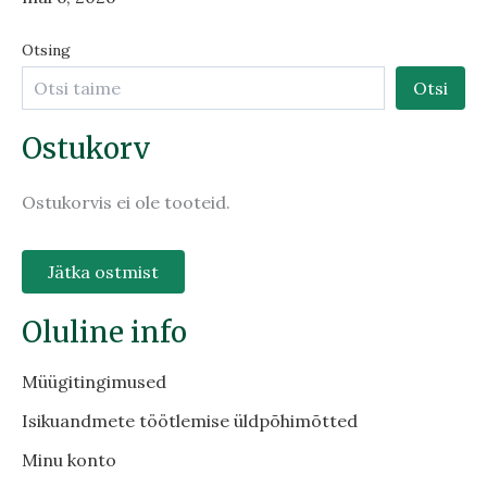
Otsing
Otsi
Ostukorv
Ostukorvis ei ole tooteid.
Jätka ostmist
Oluline info
Müügitingimused
Isikuandmete töötlemise üldpõhimõtted
Minu konto