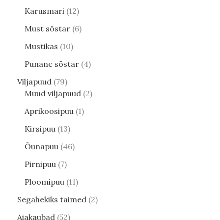
Karusmari
12
Must sõstar
6
Mustikas
10
Punane sõstar
4
Viljapuud
79
Muud viljapuud
2
Aprikoosipuu
1
Kirsipuu
13
Õunapuu
46
Pirnipuu
7
Ploomipuu
11
Segahekiks taimed
2
Aiakaubad
52