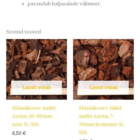
parandab haljasalade välimust.
Seotud tooted
Laost otsas
Laost otsas
Männikoore multš
Männikoore tükid
Aarius 30-60mm
multš Aarius 7-
suur fr. 50L
30mm keskmine fr.
50L
8,50
€