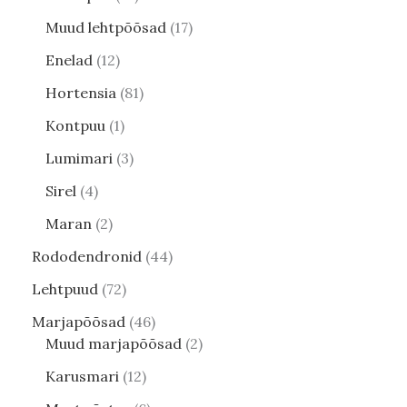
Muud lehtpõõsad
17
Enelad
12
Hortensia
81
Kontpuu
1
Lumimari
3
Sirel
4
Maran
2
Rododendronid
44
Lehtpuud
72
Marjapõõsad
46
Muud marjapõõsad
2
Karusmari
12