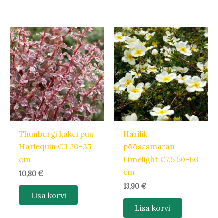
Thunbergi kukerpuu
Harilik
Harlequin C3 30-35
põõsasmaran
cm
Limelight C7,5 50-60
cm
10,80
€
13,90
€
Lisa korvi
Lisa korvi