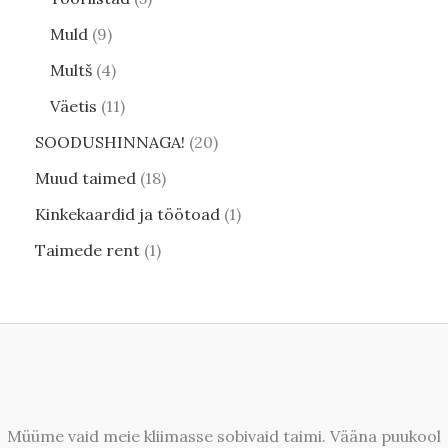
Muld
9
Multš
4
Väetis
11
SOODUSHINNAGA!
20
Muud taimed
18
Kinkekaardid ja töötoad
1
Taimede rent
1
Müüme vaid meie kliimasse sobivaid taimi. Vääna puukool