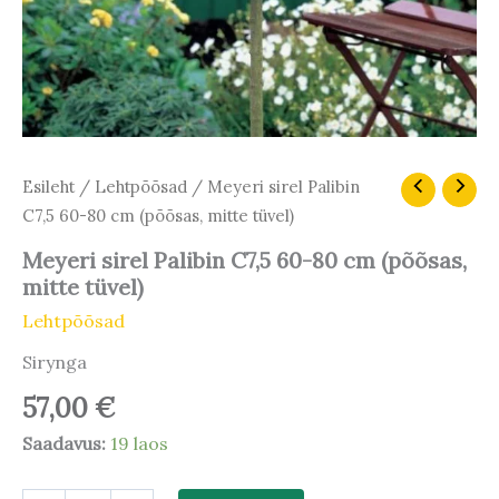
Meyeri
Esileht
/
Lehtpõõsad
/ Meyeri sirel Palibin
sirel
C7,5 60-80 cm (põõsas, mitte tüvel)
Palibin
C7,5
Meyeri sirel Palibin C7,5 60-80 cm (põõsas,
60-
mitte tüvel)
80
cm
Lehtpõõsad
(põõsas,
Sirynga
mitte
tüvel)
57,00
€
kogus
Saadavus:
19 laos