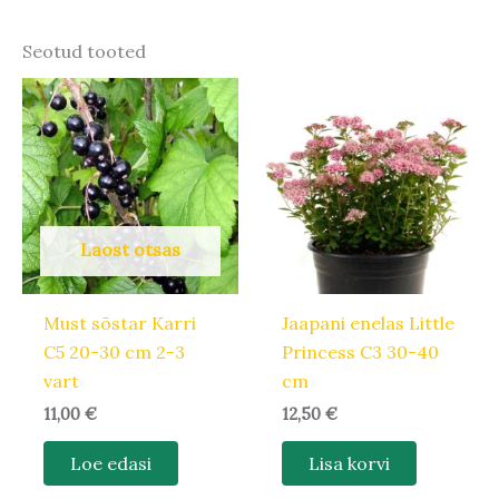
Seotud tooted
Laost otsas
Must sõstar Karri
Jaapani enelas Little
C5 20-30 cm 2-3
Princess C3 30-40
vart
cm
11,00
€
12,50
€
Loe edasi
Lisa korvi