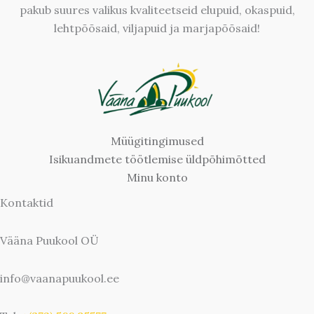
pakub suures valikus kvaliteetseid elupuid, okaspuid,
lehtpõõsaid, viljapuid ja marjapõõsaid!
Müügitingimused
Isikuandmete töötlemise üldpõhimõtted
Minu konto
Kontaktid
Vääna Puukool OÜ
info@vaanapuukool.ee