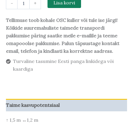
-
+
Lisa korvi
Tellimuse toob kohale OSC kuller või tule ise järgi!
Kõikide suuremahuliste taimede transpordi
pakkumise päring saatke meile e-mailile ja teeme
omapooolse pakkumise. Palun täpsustage kontakt
email, telefon ja kindlasti ka korrektne aadress.
Turvaline tasumine Eesti panga linkidega või
kaardiga
Taime kasvupotentsiaal
↑ 1,5 m ↔1,2 m