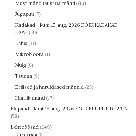
Must mänd (austria mänd)
13
Jugapuu
7
Kadakad - kuni 15. aug. 2026 KÕIK KADAKAD
-20%
56
Lehis
11
Mikrobioota
1
Nulg
6
Tsuuga
8
Erilised ja haruldased männid
25
Harilik mänd
17
Elupuud - kuni 15. aug. 2026 KÕIK ELUPUUD -20%
58
Lehtpõõsad
249
Kukerpuu
21