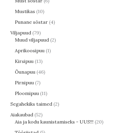
Must sõstar
6
Mustikas
10
Punane sõstar
4
Viljapuud
79
Muud viljapuud
2
Aprikoosipuu
1
Kirsipuu
13
Õunapuu
46
Pirnipuu
7
Ploomipuu
11
Segahekiks taimed
2
Aiakaubad
52
Aia ja kodu kaunistamiseks - UUS!!!
20
Tööriistad
5