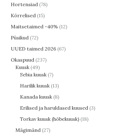
Hortensiad
78
Kõrrelised
15
Maitsetaimed -40%
12
Püsikud
72
UUED taimed 2026
67
Okaspuud
237
Kuusk
49
Sebia kuusk
7
Harilik kuusk
13
Kanada kuusk
8
Erilised ja haruldased kuused
3
Torkav kuusk (hõbekuusk)
18
Mägimänd
27