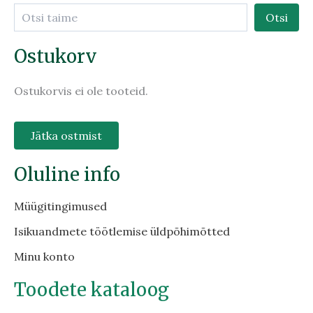
Otsi
Ostukorv
Ostukorvis ei ole tooteid.
Jätka ostmist
Oluline info
Müügitingimused
Isikuandmete töötlemise üldpõhimõtted
Minu konto
Toodete kataloog