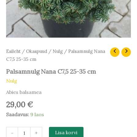
Palsamnulg
Esileht
/
Okaspuud
/
Nulg
/ Palsamnulg Nana
Nana
C7,5 25-35 cm
C7,5
25-
Palsamnulg Nana C7,5 25-35 cm
35
Nulg
cm
kogus
Abies balsamea
29,00
€
Saadavus:
9 laos
-
+
Lisa korvi