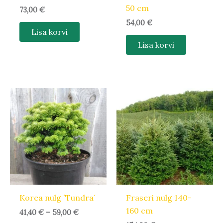
50 cm
73,00
€
54,00
€
Lisa korvi
Lisa korvi
Hinnavahemik:
Sellel
41,40 €
tootel
kuni
59,00 €
on
mitu
varianti.
Valikuid
saab
teha
Korea nulg ´Tundra´
Fraseri nulg 140-
tootelehel.
160 cm
41,40
€
–
59,00
€