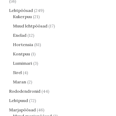
58
Lehtpõõsad
249
Kukerpuu
21
Muud lehtpõõsad
17
Enelad
12
Hortensia
81
Kontpuu
1
Lumimari
3
Sirel
4
Maran
2
Rododendronid
44
Lehtpuud
72
Marjapõõsad
46