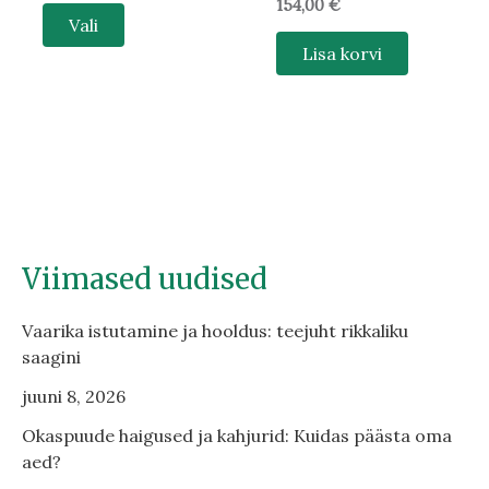
154,00
€
Vali
Lisa korvi
Viimased uudised
Vaarika istutamine ja hooldus: teejuht rikkaliku
saagini
juuni 8, 2026
Okaspuude haigused ja kahjurid: Kuidas päästa oma
aed?