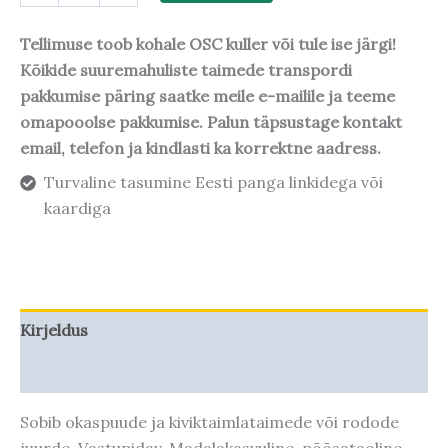
Tellimuse toob kohale OSC kuller või tule ise järgi!
Kõikide suuremahuliste taimede transpordi
pakkumise päring saatke meile e-mailile ja teeme
omapooolse pakkumise. Palun täpsustage kontakt
email, telefon ja kindlasti ka korrektne aadress.
Turvaline tasumine Eesti panga linkidega või
kaardiga
Kirjeldus
Taime kasvupotentsiaal
Sobib okaspuude ja kiviktaimlataimede või rodode
juurde. Vastupidav. Madalakasvuline, põõsataoline