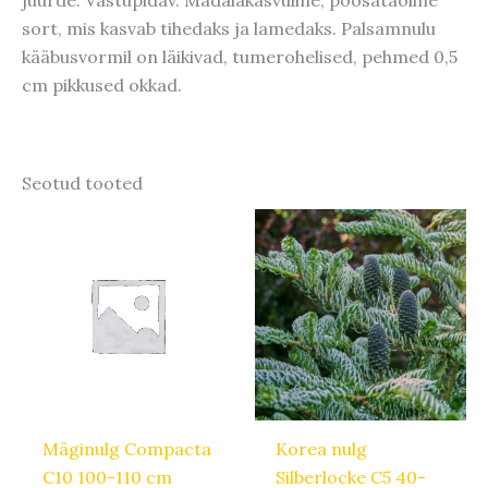
sort, mis kasvab tihedaks ja lamedaks. Palsamnulu
kääbusvormil on läikivad, tumerohelised, pehmed 0,5
cm pikkused okkad.
Seotud tooted
Mäginulg Compacta
Korea nulg
C10 100-110 cm
Silberlocke C5 40-