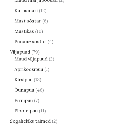
Muud marjapõõsad
2
Karusmari
12
Must sõstar
6
Mustikas
10
Punane sõstar
4
Viljapuud
79
Muud viljapuud
2
Aprikoosipuu
1
Kirsipuu
13
Õunapuu
46
Pirnipuu
7
Ploomipuu
11
Segahekiks taimed
2