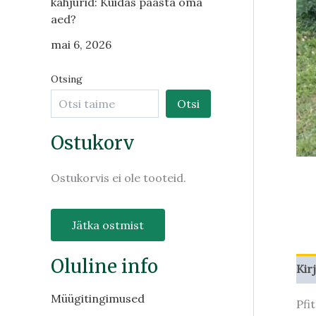
kahjurid: Kuidas päästa oma
aed?
mai 6, 2026
Otsing
Otsi
Ostukorv
Ostukorvis ei ole tooteid.
Jätka ostmist
Oluline info
Kir
Müügitingimused
Pfi