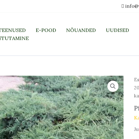
info@
TEENUSED
E-POOD
NÕUANDED
UUDISED
STUTAMINE
Es
2
ka
P
K
Ju