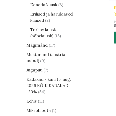
Kanada kuusk
3
K
´
Erilised ja haruldased
kuused
2
2
1
Torkav kuusk
(hõbekuusk)
15
Mägimänd
17
Must mänd (austria
mänd)
9
Jugapuu
7
Kadakad - kuni 15. aug.
2026 KÕIK KADAKAD
-20%
54
Lehis
11
Mikrobioota
1