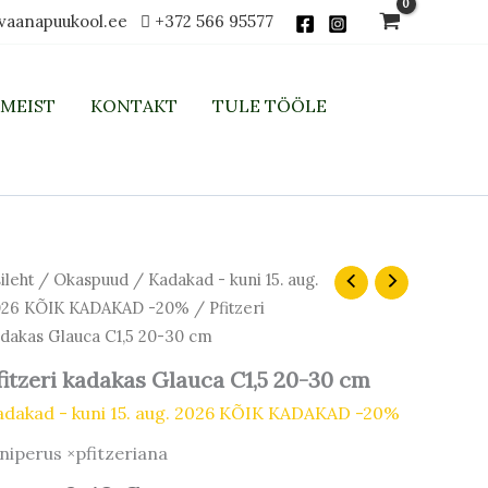
vaanapuukool.ee
+372 566 95577
MEIST
KONTAKT
TULE TÖÖLE
Algne
Praegune
ileht
/
Okaspuud
/
Kadakad - kuni 15. aug.
hind
hind
026 KÕIK KADAKAD -20%
/ Pfitzeri
oli:
on:
dakas Glauca C1,5 20-30 cm
8,10 €.
6,48 €.
fitzeri kadakas Glauca C1,5 20-30 cm
adakad - kuni 15. aug. 2026 KÕIK KADAKAD -20%
niperus ×pfitzeriana