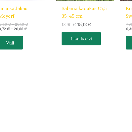
tootelehel.
irju kadakas
Sabiina kadakas C7,5
Ki
Meyeri´
35-45 cm
Sw
3,40
€
–
26,10
€
7,9
18,90
€
15,12
€
8,72
€
–
20,88
€
6,3
Lisa korvi
Vali