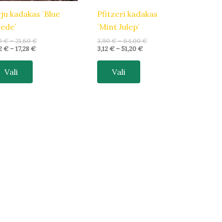
tootelehel.
tootelehel.
rju kadakas ´Blue
Pfitzeri kadakas
ede´
´Mint Julep`
0
€
–
21,60
€
3,90
€
–
64,00
€
2
€
–
17,28
€
3,12
€
–
51,20
€
Vali
Vali