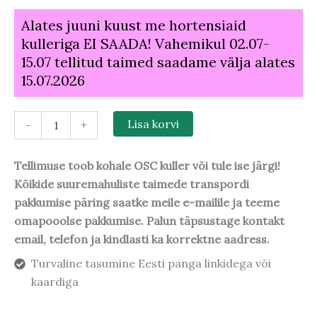
Alates juuni kuust me hortensiaid
kulleriga EI SAADA! Vahemikul 02.07-
15.07 tellitud taimed saadame välja alates
15.07.2026
-
+
Lisa korvi
Tellimuse toob kohale OSC kuller või tule ise järgi!
Kõikide suuremahuliste taimede transpordi
pakkumise päring saatke meile e-mailile ja teeme
omapooolse pakkumise. Palun täpsustage kontakt
email, telefon ja kindlasti ka korrektne aadress.
Turvaline tasumine Eesti panga linkidega või
kaardiga