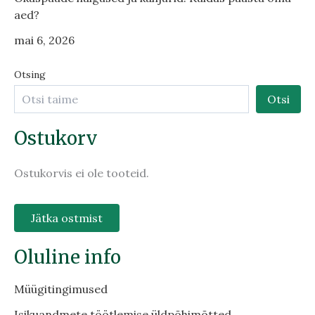
aed?
mai 6, 2026
Otsing
Otsi
Ostukorv
Ostukorvis ei ole tooteid.
Jätka ostmist
Oluline info
Müügitingimused
Isikuandmete töötlemise üldpõhimõtted