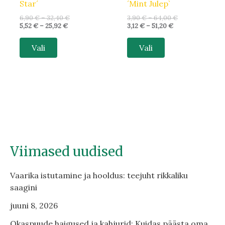
Star´
´Mint Julep`
6,90
€
–
32,40
€
3,90
€
–
64,00
€
5,52
€
–
25,92
€
3,12
€
–
51,20
€
Vali
Vali
Viimased uudised
Vaarika istutamine ja hooldus: teejuht rikkaliku
saagini
juuni 8, 2026
Okaspuude haigused ja kahjurid: Kuidas päästa oma