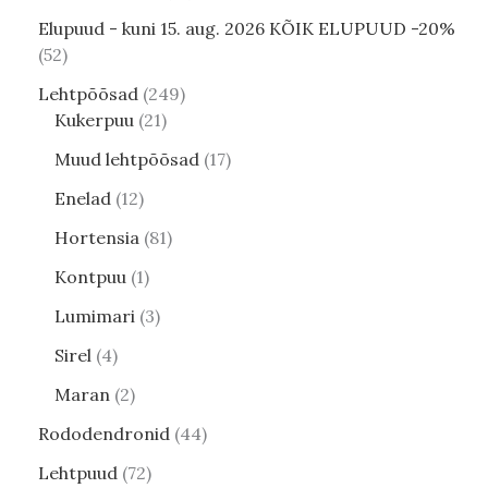
Elupuud - kuni 15. aug. 2026 KÕIK ELUPUUD -20%
52
Lehtpõõsad
249
Kukerpuu
21
Muud lehtpõõsad
17
Enelad
12
Hortensia
81
Kontpuu
1
Lumimari
3
Sirel
4
Maran
2
Rododendronid
44
Lehtpuud
72