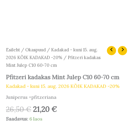
Algne
Praegune
Pfitzeri
Esileht
/
Okaspuud
/
Kadakad - kuni 15. aug.
kadakas
hind
hind
2026 KÕIK KADAKAD -20%
/ Pfitzeri kadakas
Mint
oli:
on:
Mint Julep C10 60-70 cm
Julep
26,50 €.
21,20 €.
C10
Pfitzeri kadakas Mint Julep C10 60-70 cm
60-
70
Kadakad - kuni 15. aug. 2026 KÕIK KADAKAD -20%
cm
kogus
Juniperus ×pfitzeriana
26,50
€
21,20
€
Saadavus:
6 laos