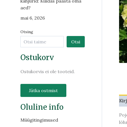
kahjurid: Kuidas päästa oma
aed?
mai 6, 2026
Otsing
Otsi
Ostukorv
Ostukorvis ei ole tooteid.
Jätka ostmist
Kir
Oluline info
Poj
Müügitingimused
lõh