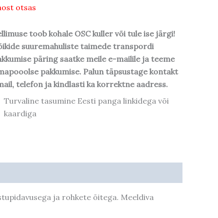
ost otsas
llimuse toob kohale OSC kuller või tule ise järgi!
ikide suuremahuliste taimede transpordi
kkumise päring saatke meile e-mailile ja teeme
mapooolse pakkumise. Palun täpsustage kontakt
ail, telefon ja kindlasti ka korrektne aadress.
Turvaline tasumine Eesti panga linkidega või
kaardiga
stupidavusega ja rohkete õitega. Meeldiva