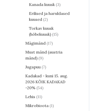
Kanada kuusk
3
Erilised ja haruldased
kuused
2
Torkav kuusk
(hõbekuusk)
15
Mägimänd
17
Must mänd (austria
mänd)
9
Jugapuu
7
Kadakad - kuni 15. aug.
2026 KÕIK KADAKAD
-20%
54
Lehis
11
Mikrobioota
1