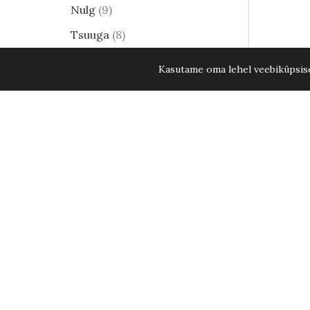
Nulg
9
Tsuuga
8
Erilised ja haruldased
Kasutame oma lehel veebiküpsisei
männid
24
Harilik mänd
8
Elupuud - kuni 15. aug. 2026
KÕIK ELUPUUD -20%
35
Lehtpõõsad
250
Kukerpuu
21
Muud lehtpõõsad
17
Enelad
12
Hortensia
82
Kontpuu
1
Müüme vaid meie kliimasse sobivaid taimi.
Lumimari
3