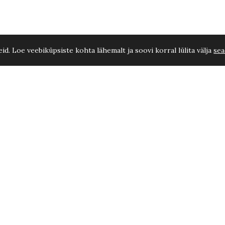
d. Loe veebiküpsiste kohta lähemalt ja soovi korral lülita välja
sea