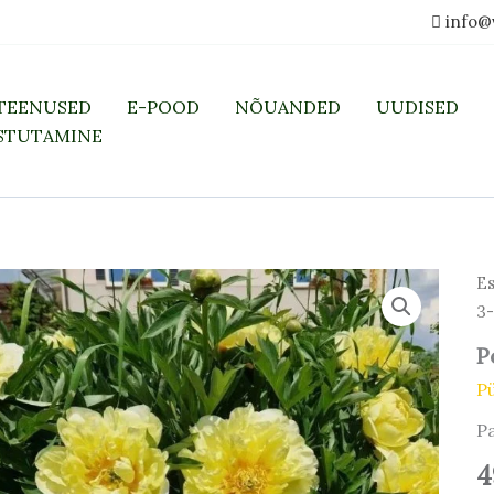
info@
TEENUSED
E-POOD
NÕUANDED
UUDISED
STUTAMINE
Es
3-
P
P
Pa
4