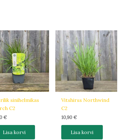
rilik sinihelmikas
Vitshirss Northwind
rch C2
C2
20
€
10,90
€
Lisa korvi
Lisa korvi