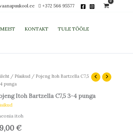
vaanapuukool.ee
+372 566 95577
MEIST
KONTAKT
TULE TÖÖLE
ileht
/
Püsikud
/ Pojeng Itoh Bartzella C7,5
4 punga
ojeng Itoh Bartzella C7,5 3-4 punga
üsikud
eonia itoh
9,00
€