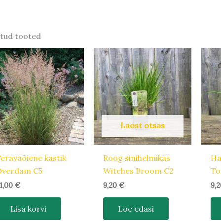
tud tooted
Laost otsas
eravaõiene kastik
Roog sinihelmikas
Ha
Overdam C5
Witches Broom C2
To
1,00
€
9,20
€
9,
Lisa korvi
Loe edasi