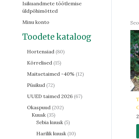
Isikuandmete töötlemise
üldpõhimõtted
Minu konto
Seo
Toodete kataloog
Hortensiad
80
Kõrrelised
15
Maitsetaimed -40%
12
Püsikud
72
UUED taimed 2026
67
T
Okaspuud
202
Kuusk
35
2
Sebia kuusk
5
Harilik kuusk
10