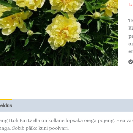
La
Te
Kõ
pa
o
em
jeldus
Taime kasvupotentsiaal
eng Itoh Bartzella on kollane lopsaka õiega pojeng. Hea va
naga. Sobib päike kuni poolvari.