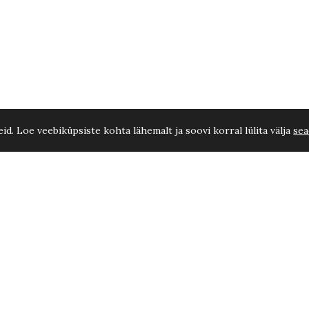
d. Loe veebiküpsiste kohta lähemalt ja soovi korral lülita välja
sea