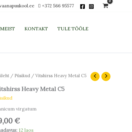
vaanapuukool.ee
+372 566 95577
MEIST
KONTAKT
TULE TÖÖLE
tshirss
ileht
/
Püsikud
/ Vitshirss Heavy Metal C5
avy
tal
itshirss Heavy Metal C5
5
üsikud
gus
anicum virgatum
9,00
€
aadavus:
12 laos