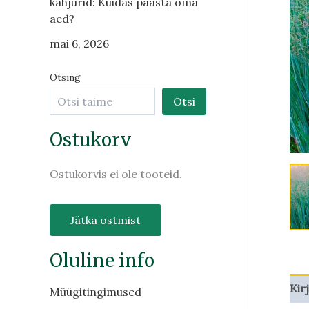
kahjurid: Kuidas päästa oma
aed?
mai 6, 2026
Otsing
Otsi
Ostukorv
Ostukorvis ei ole tooteid.
Jätka ostmist
Oluline info
Kir
Müügitingimused