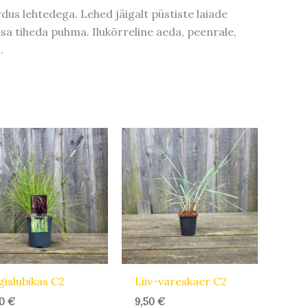
dus lehtedega. Lehed jäigalt püstiste laiade
sa tiheda puhma. Ilukõrreline aeda, peenrale,
.
gislubikas C2
Liiv-vareskaer C2
90
€
9,50
€