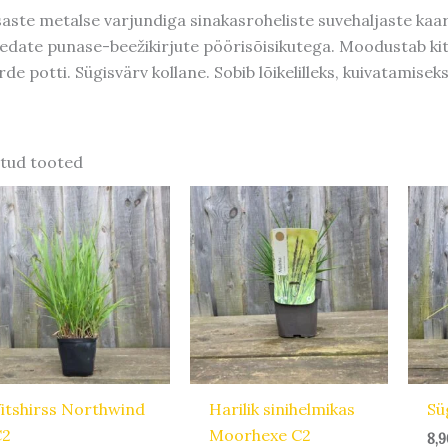
saste metalse varjundiga sinakasroheliste suvehaljaste kaar
edate punase-beežikirjute pöörisõisikutega. Moodustab kit
rde potti. Sügisvärv kollane. Sobib lõikelilleks, kuivatamiseks
tud tooted
itshirss Northwind
Harilik sinihelmikas
Sü
C2
Moorhexe C2
8,