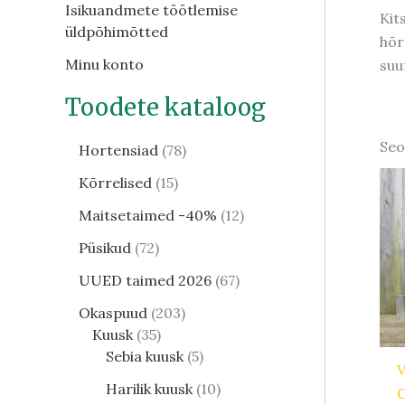
Isikuandmete töötlemise
Kit
üldpõhimõtted
hõr
Minu konto
suu
Toodete kataloog
Seo
Hortensiad
78
Kõrrelised
15
Maitsetaimed -40%
12
Püsikud
72
UUED taimed 2026
67
Okaspuud
203
Kuusk
35
Sebia kuusk
5
V
Harilik kuusk
10