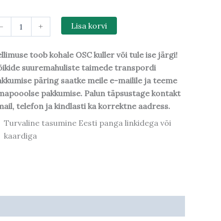
-
+
Lisa korvi
llimuse toob kohale OSC kuller või tule ise järgi!
ikide suuremahuliste taimede transpordi
kkumise päring saatke meile e-mailile ja teeme
mapooolse pakkumise. Palun täpsustage kontakt
ail, telefon ja kindlasti ka korrektne aadress.
Turvaline tasumine Eesti panga linkidega või
kaardiga