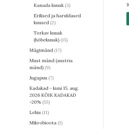
1
Kanada kuusk
3
Erilised ja haruldased
kuused
2
Torkav kuusk
(hõbekuusk)
15
Mägimänd
17
Must mänd (austria
mänd)
9
Jugapuu
7
Kadakad - kuni 15. aug.
2026 KÕIK KADAKAD
-20%
55
Lehis
11
Mikrobioota
1