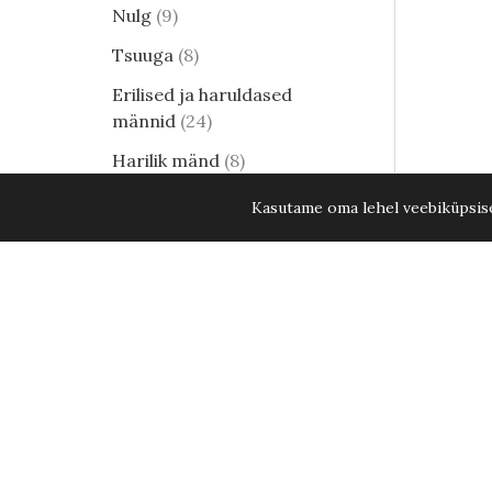
Nulg
9
Tsuuga
8
Erilised ja haruldased
männid
24
Harilik mänd
8
Elupuud - kuni 15. aug. 2026
Kasutame oma lehel veebiküpsisei
KÕIK ELUPUUD -20%
34
Lehtpõõsad
249
Vitshirss Heavy Metal C5
Kukerpuu
21
Muud lehtpõõsad
17
Enelad
12
Hortensia
81
Kontpuu
1
Lumimari
3