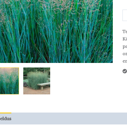
Te
Kõ
pa
o
em
jeldus
Taime kasvupotentsiaal