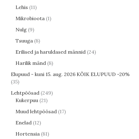
Lehis
11
Mikrobioota
1
Nulg
9
Tsuuga
8
Erilised ja haruldased männid
24
Harilik mänd
8
Elupuud - kuni 15. aug. 2026 KÕIK ELUPUUD -20%
35
Lehtpõõsad
249
Kukerpuu
21
Muud lehtpõõsad
17
Enelad
12
Hortensia
81