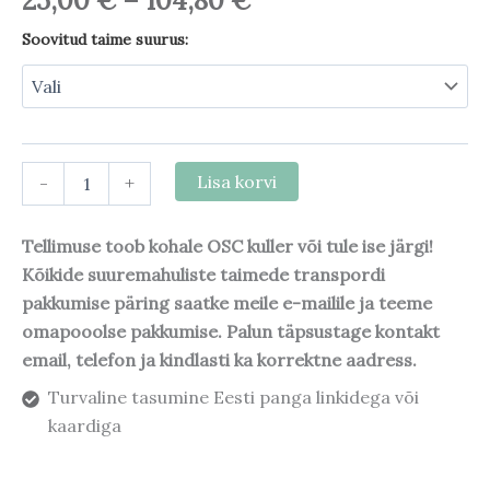
25,00
€
–
104,80
€
Soovitud taime suurus:
-
+
Lisa korvi
Tellimuse toob kohale OSC kuller või tule ise järgi!
Kõikide suuremahuliste taimede transpordi
pakkumise päring saatke meile e-mailile ja teeme
omapooolse pakkumise. Palun täpsustage kontakt
email, telefon ja kindlasti ka korrektne aadress.
Turvaline tasumine Eesti panga linkidega või
kaardiga