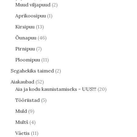
Muud viljapuud
2
Aprikoosipuu
1
Kirsipuu
13
Õunapuu
46
Pirnipuu
7
Ploomipuu
11
Segahekiks taimed
2
Aiakaubad
52
Aia ja kodu kaunistamiseks - UUS!!!
20
Tööriistad
5
Muld
9
Multš
4
Väetis
11