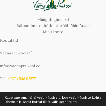
Müügitingimused
Isikuandmete töötlemise üldpõhimõtted
Minu konto
Kontaktid
Vääna Puukool OÜ
info@vaanapuukool.ee
Tel.
+(372) 566 95577
Kasutame oma lehel veebiküpsiseid. Loe veebiküpsiste kohta
lähemalt ja soovi korral lülita välja
seadete
alt.
Copyright © 2026 Vääna Puukool | Bwebbie.com