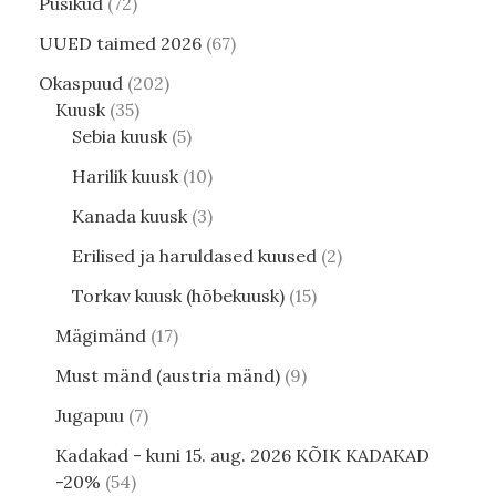
Püsikud
72
UUED taimed 2026
67
Okaspuud
202
Kuusk
35
Sebia kuusk
5
Harilik kuusk
10
Kanada kuusk
3
Erilised ja haruldased kuused
2
Torkav kuusk (hõbekuusk)
15
Mägimänd
17
Must mänd (austria mänd)
9
Jugapuu
7
Kadakad - kuni 15. aug. 2026 KÕIK KADAKAD
-20%
54