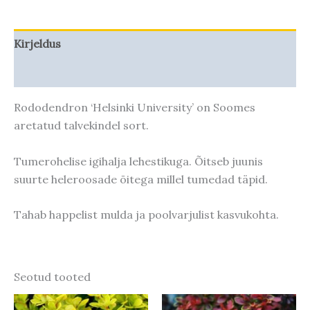
Kirjeldus
Taime kasvupotentsiaal
Rododendron ‘Helsinki University’ on Soomes
aretatud talvekindel sort.
Tumerohelise igihalja lehestikuga. Õitseb juunis
suurte heleroosade õitega millel tumedad täpid.
Tahab happelist mulda ja poolvarjulist kasvukohta.
Seotud tooted