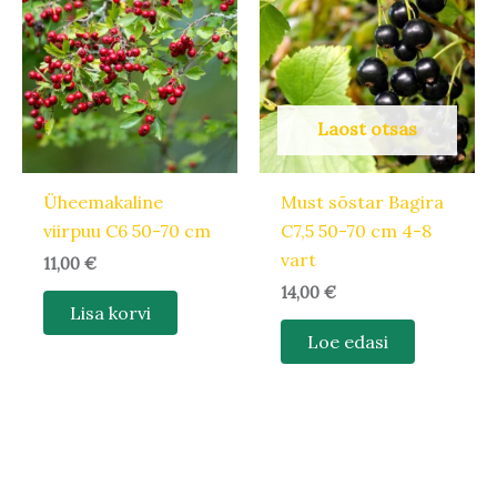
Laost otsas
Üheemakaline
Must sõstar Bagira
viirpuu C6 50-70 cm
C7,5 50-70 cm 4-8
vart
11,00
€
14,00
€
Lisa korvi
Loe edasi