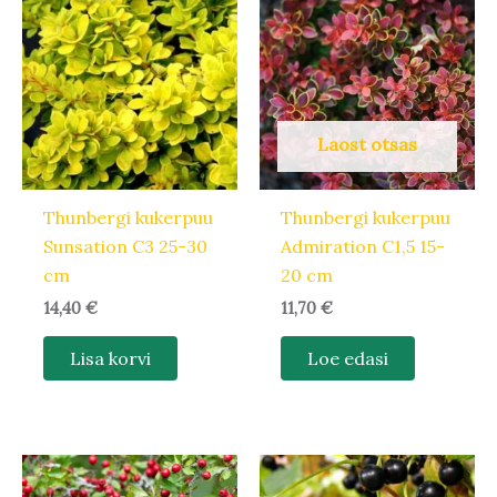
Laost otsas
Thunbergi kukerpuu
Thunbergi kukerpuu
Sunsation C3 25-30
Admiration C1,5 15-
cm
20 cm
14,40
€
11,70
€
Lisa korvi
Loe edasi