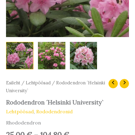
Hinnavahemik:
Rododendron
Esileht
/
Lehtpõõsad
/ Rododendron ´Helsinki
´Helsinki
25,00 €
University`
University`
kuni
kogus
Rododendron ´Helsinki University`
104,80 €
Lehtpõõsad
,
Rododendronid
Rhododendron