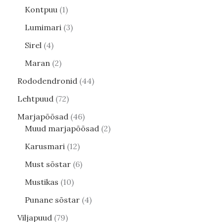
Kontpuu
1
Lumimari
3
Sirel
4
Maran
2
Rododendronid
44
Lehtpuud
72
Marjapõõsad
46
Muud marjapõõsad
2
Karusmari
12
Must sõstar
6
Mustikas
10
Punane sõstar
4
Viljapuud
79