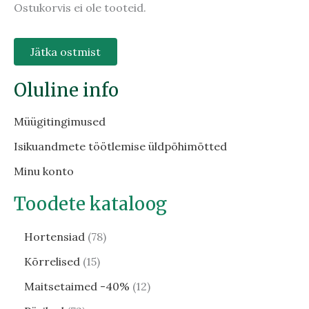
Ostukorvis ei ole tooteid.
Jätka ostmist
Oluline info
Müügitingimused
Isikuandmete töötlemise üldpõhimõtted
Minu konto
Toodete kataloog
Hortensiad
78
Kõrrelised
15
Maitsetaimed -40%
12