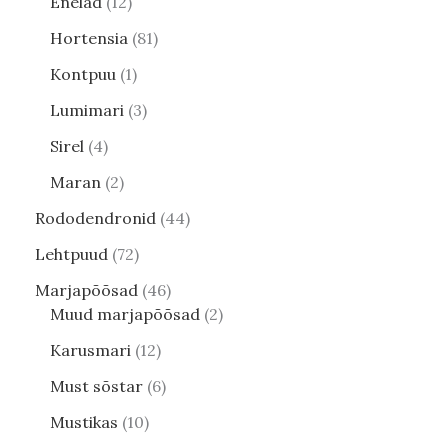
Enelad
12
Hortensia
81
Kontpuu
1
Lumimari
3
Sirel
4
Maran
2
Rododendronid
44
Lehtpuud
72
Marjapõõsad
46
Muud marjapõõsad
2
Karusmari
12
Must sõstar
6
Mustikas
10