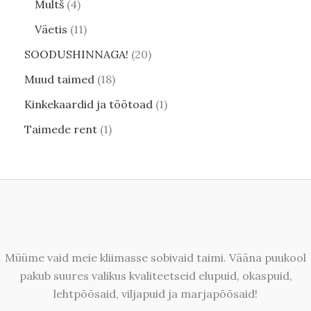
Multš
4
Väetis
11
SOODUSHINNAGA!
20
Muud taimed
18
Kinkekaardid ja töötoad
1
Taimede rent
1
Müüme vaid meie kliimasse sobivaid taimi. Vääna puukool
pakub suures valikus kvaliteetseid elupuid, okaspuid,
lehtpõõsaid, viljapuid ja marjapõõsaid!