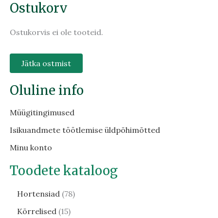
Ostukorv
Ostukorvis ei ole tooteid.
Jätka ostmist
Oluline info
Müügitingimused
Isikuandmete töötlemise üldpõhimõtted
Minu konto
Toodete kataloog
Hortensiad
78
Kõrrelised
15