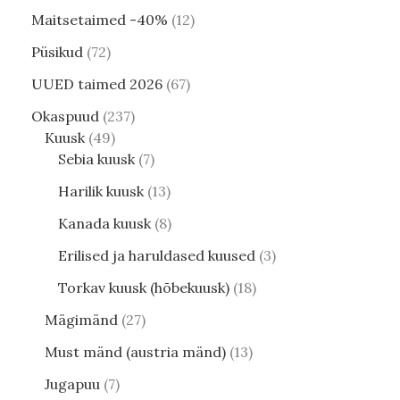
Maitsetaimed -40%
12
Püsikud
72
UUED taimed 2026
67
Okaspuud
237
Kuusk
49
Sebia kuusk
7
Harilik kuusk
13
Kanada kuusk
8
Erilised ja haruldased kuused
3
Torkav kuusk (hõbekuusk)
18
Mägimänd
27
Must mänd (austria mänd)
13
Jugapuu
7