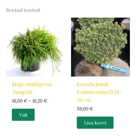
Seotud tooted
Hinnavahemik:
Sellel
16,00 €
tootel
kuni
16,20 €
on
mitu
varianti.
Valikuid
saab
teha
Mägi-ebaküpress
Kanada kuusk
tootelehel.
´Sungold´
Echiniformis C5 15-
20 cm
16,00
€
–
16,20
€
59,00
€
Vali
Lisa korvi