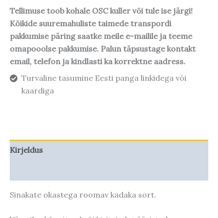
Tellimuse toob kohale OSC kuller või tule ise järgi!
Kõikide suuremahuliste taimede transpordi
pakkumise päring saatke meile e-mailile ja teeme
omapooolse pakkumise. Palun täpsustage kontakt
email, telefon ja kindlasti ka korrektne aadress.
Turvaline tasumine Eesti panga linkidega või
kaardiga
Kirjeldus
Taime kasvupotentsiaal
Sinakate okastega roomav kadaka sort.