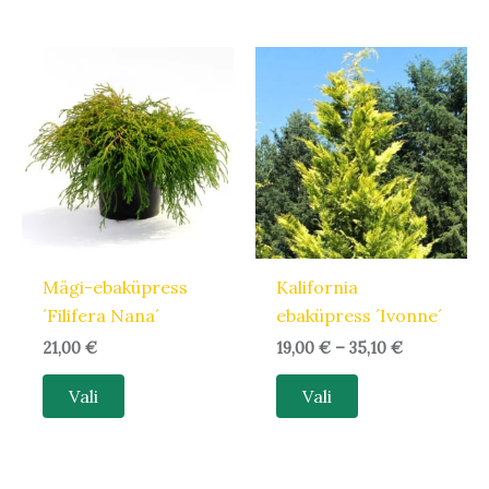
Hinnavahem
Sellel
Sellel
19,00 €
tootel
tootel
kuni
35,10 €
on
on
mitu
mitu
varianti.
varianti.
Valikuid
Valikuid
saab
saab
teha
teha
Mägi-ebaküpress
Kalifornia
tootelehel.
tootelehel.
´Filifera Nana´
ebaküpress ´Ivonne´
21,00
€
19,00
€
–
35,10
€
Vali
Vali