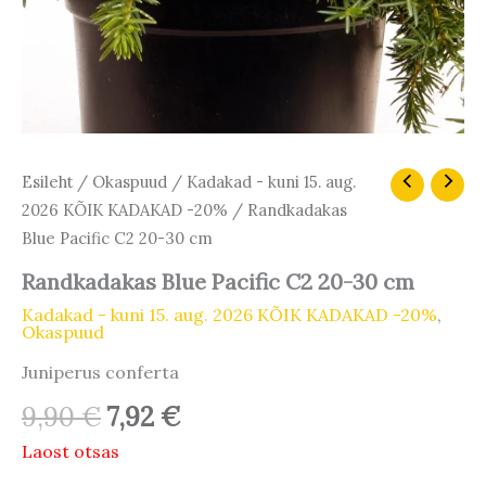
Algne
Praegune
Esileht
/
Okaspuud
/
Kadakad - kuni 15. aug.
hind
hind
2026 KÕIK KADAKAD -20%
/ Randkadakas
oli:
on:
Blue Pacific C2 20-30 cm
9,90 €.
7,92 €.
Randkadakas Blue Pacific C2 20-30 cm
Kadakad - kuni 15. aug. 2026 KÕIK KADAKAD -20%
,
Okaspuud
Juniperus conferta
9,90
€
7,92
€
Laost otsas