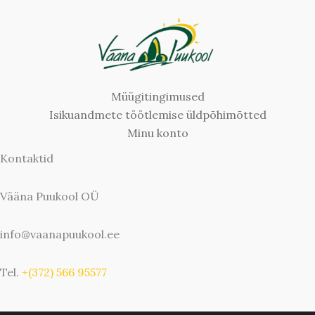
Müügitingimused
Isikuandmete töötlemise üldpõhimõtted
Minu konto
Kontaktid
Vääna Puukool OÜ
info@vaanapuukool.ee
Tel.
+(372) 566 95577