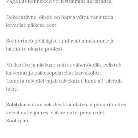
Väga ilus kõnniteed või kivitaimlat ääristades.
Dekoratiivne, oksad on hapra võitu. varjutada
kevadise päikese eest.
Sort erineb põhiliigist tunduvalt sinakamate ja
laiemate okaste poolest.
Mullastiku ja niiskuse suhtes vähenõudlik, eelistab
kuivemat ja päikesepaistelist kasvukohta.
Lumeta talvedel vajab talvekatet, lume all talvitub
hästi.
Sobib kasvatamiseks kiviktaimlates, alpinaariumites,
veesilmade juures, väiksematel peenardel.
Soolopuu.