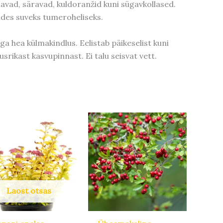
navad, säravad, kuldoranžid kuni sügavkollased.
des suveks tumeroheliseks.
 hea külmakindlus. Eelistab päikeselist kuni
srikast kasvupinnast. Ei talu seisvat vett.
Laost otsas