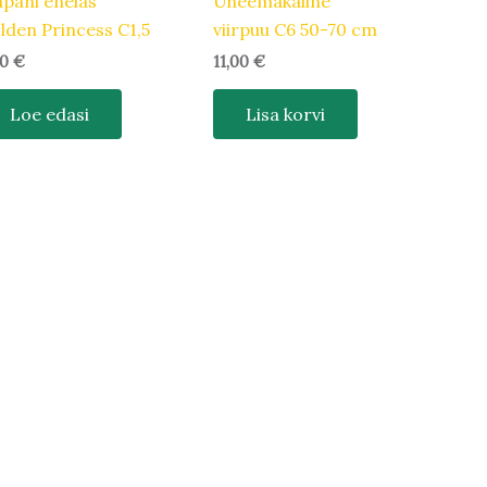
apani enelas
Üheemakaline
lden Princess C1,5
viirpuu C6 50-70 cm
50
€
11,00
€
Loe edasi
Lisa korvi