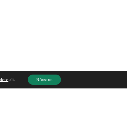
dete
alt.
Nõustun