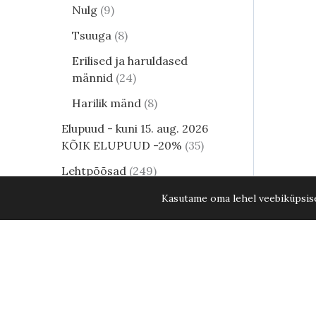
Nulg
9
Tsuuga
8
Erilised ja haruldased
männid
24
Harilik mänd
8
Elupuud - kuni 15. aug. 2026
KÕIK ELUPUUD -20%
35
Lehtpõõsad
249
Kukerpuu
21
Kasutame oma lehel veebiküpsisei
Muud lehtpõõsad
17
Enelad
12
Hortensia
81
Kontpuu
1
Lumimari
3