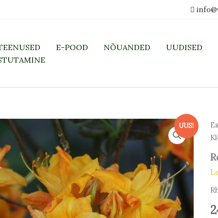
info@
TEENUSED
E-POOD
NÕUANDED
UUDISED
STUTAMINE
Es
UUS!
Kl
R
L
R
2