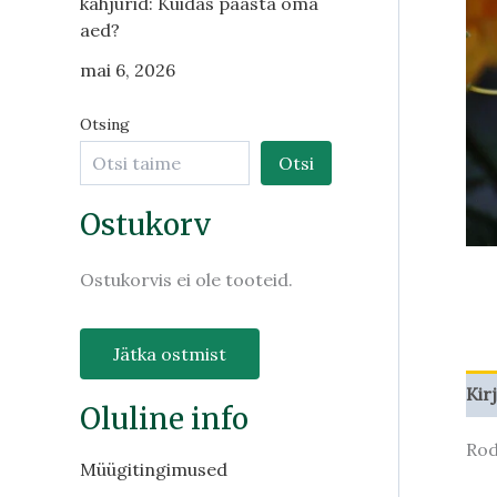
kahjurid: Kuidas päästa oma
aed?
mai 6, 2026
Otsing
Otsi
Ostukorv
Ostukorvis ei ole tooteid.
Jätka ostmist
Kir
Oluline info
Rod
Müügitingimused