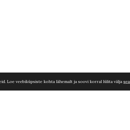
d. Loe veebiküpsiste kohta lähemalt ja soovi korral lülita välja
sea