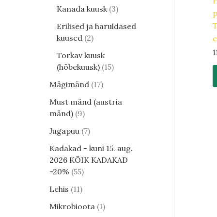
H
Kanada kuusk
3
T
Erilised ja haruldased
kuused
2
1
Torkav kuusk
(hõbekuusk)
15
Mägimänd
17
Must mänd (austria
mänd)
9
Jugapuu
7
Kadakad - kuni 15. aug.
2026 KÕIK KADAKAD
-20%
55
Lehis
11
Mikrobioota
1