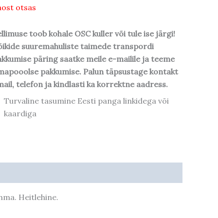
ost otsas
llimuse toob kohale OSC kuller või tule ise järgi!
ikide suuremahuliste taimede transpordi
kkumise päring saatke meile e-mailile ja teeme
mapooolse pakkumise. Palun täpsustage kontakt
ail, telefon ja kindlasti ka korrektne aadress.
Turvaline tasumine Eesti panga linkidega või
kaardiga
hma. Heitlehine.