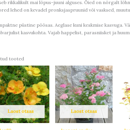
seb rikkalikult mai lõpus-juuni alguses. Õied on nõrgalt lõh
red lehed on kevadel pronksjaspruunid või vasksed, muutu
paktne püstine põõsas. Aeglase kuni keskmise kasvuga. Väga
lvarjulist kasvukohta. Vajab happelist, parasniisket ja huumu
tud tooted
Laost otsas
Laost otsas