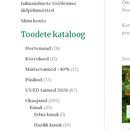
Õit
Isikuandmete töötlemise
Noo
üldpõhimõtted
Minu konto
Kom
poo
Toodete kataloog
Hortensiad
78
Seo
Kõrrelised
15
Maitsetaimed -40%
12
Püsikud
72
UUED taimed 2026
67
Okaspuud
203
Kuusk
35
Sebia kuusk
5
Harilik kuusk
10