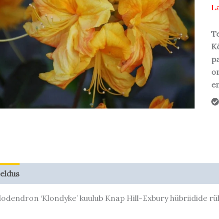
La
Te
Kõ
pa
o
em
jeldus
Taime kasvupotentsiaal
odendron ‘Klondyke’ kuulub Knap Hill-Exbury hübriidide rü