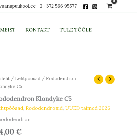
vaanapuukool.ee
+372 566 95577
MEIST
KONTAKT
TULE TÖÖLE
ileht
/
Lehtpõõsad
/ Rododendron
ondyke C5
ododendron Klondyke C5
ehtpõõsad
,
Rododendronid
,
UUED taimed 2026
hododendron
4,00
€