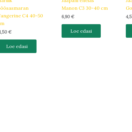
arilik
Jaapani enelas
Ja
põõsasmaran
Manon C3 30-40 cm
Go
angerine C4 40-50
6,90
€
4,
cm
Loe edasi
1,50
€
Loe edasi