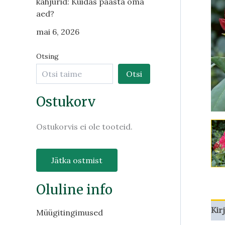
kahjurid: Kuidas päästa oma
aed?
mai 6, 2026
Otsing
Otsi
Ostukorv
Ostukorvis ei ole tooteid.
Jätka ostmist
Oluline info
Kir
Müügitingimused