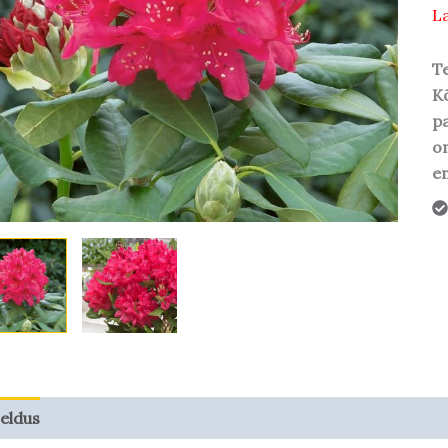
La
Te
Kõ
pa
o
em
jeldus
Taime kasvupotentsiaal