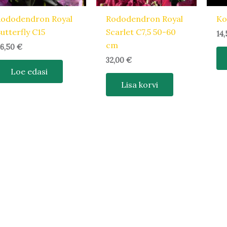
Rododendron Royal
Rododendron Royal
Ko
utterfly C15
Scarlet C7,5 50-60
14
cm
6,50
€
32,00
€
Loe edasi
Lisa korvi