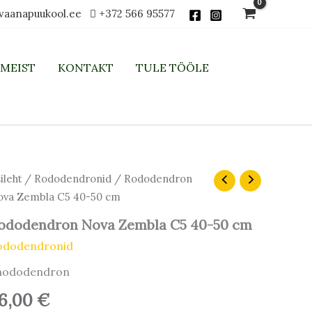
vaanapuukool.ee
+372 566 95577
MEIST
KONTAKT
TULE TÖÖLE
ileht
/
Rododendronid
/ Rododendron
va Zembla C5 40-50 cm
ododendron Nova Zembla C5 40-50 cm
ododendronid
hododendron
6,00
€