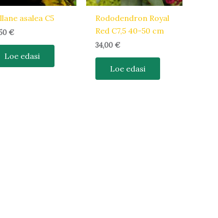
llane asalea C5
Rododendron Royal
Red C7,5 40-50 cm
,50
€
34,00
€
Loe edasi
Loe edasi