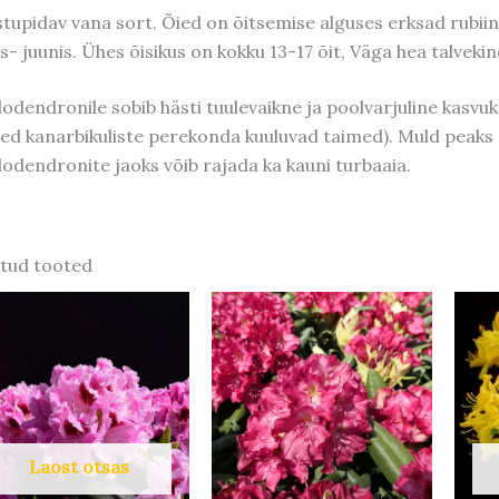
tupidav vana sort. Õied on õitsemise alguses erksad rubi
s- juunis. Ühes õisikus on kokku 13-17 õit, Väga hea talvekin
odendronile sobib hästi tuulevaikne ja poolvarjuline kasvuk
sed kanarbikuliste perekonda kuuluvad taimed). Muld peaks
odendronite jaoks võib rajada ka kauni turbaaia.
tud tooted
Laost otsas