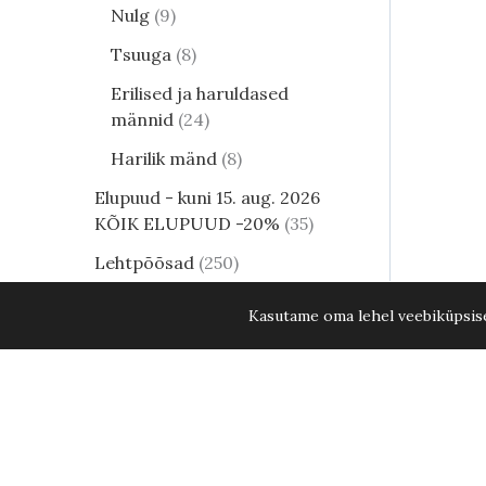
Nulg
9
Tsuuga
8
Erilised ja haruldased
männid
24
Harilik mänd
8
Elupuud - kuni 15. aug. 2026
KÕIK ELUPUUD -20%
35
Lehtpõõsad
250
Kukerpuu
21
Kasutame oma lehel veebiküpsisei
Muud lehtpõõsad
17
Enelad
12
Hortensia
82
Kontpuu
1
Lumimari
3