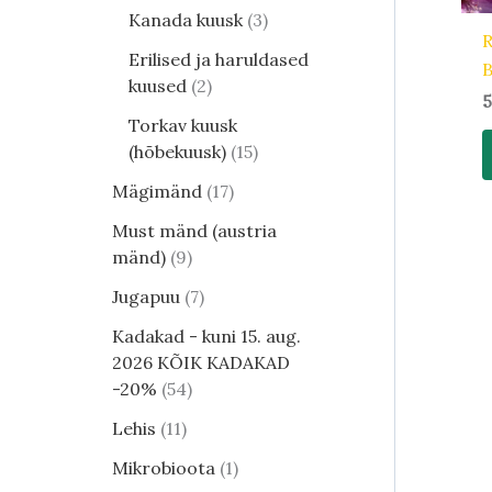
Kanada kuusk
3
Erilised ja haruldased
B
kuused
2
5
Torkav kuusk
(hõbekuusk)
15
Mägimänd
17
Must mänd (austria
mänd)
9
Jugapuu
7
Kadakad - kuni 15. aug.
2026 KÕIK KADAKAD
-20%
54
Lehis
11
Mikrobioota
1