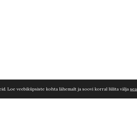
d. Loe veebiküpsiste kohta lähemalt ja soovi korral lülita välja
sea