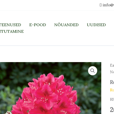
info@
TEENUSED
E-POOD
NÕUANDED
UUDISED
STUTAMINE
Es
No
R
R
R
2