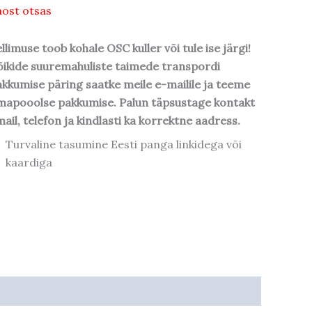
ost otsas
llimuse toob kohale OSC kuller või tule ise järgi!
ikide suuremahuliste taimede transpordi
kkumise päring saatke meile e-mailile ja teeme
mapooolse pakkumise. Palun täpsustage kontakt
ail, telefon ja kindlasti ka korrektne aadress.
Turvaline tasumine Eesti panga linkidega või
kaardiga