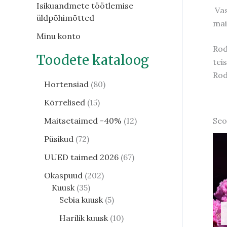
Isikuandmete töötlemise
Vas
üldpõhimõtted
mai
Minu konto
Rod
Toodete kataloog
tei
Rod
Hortensiad
80
Kõrrelised
15
Seo
Maitsetaimed -40%
12
Püsikud
72
UUED taimed 2026
67
Okaspuud
202
Kuusk
35
Sebia kuusk
5
Harilik kuusk
10