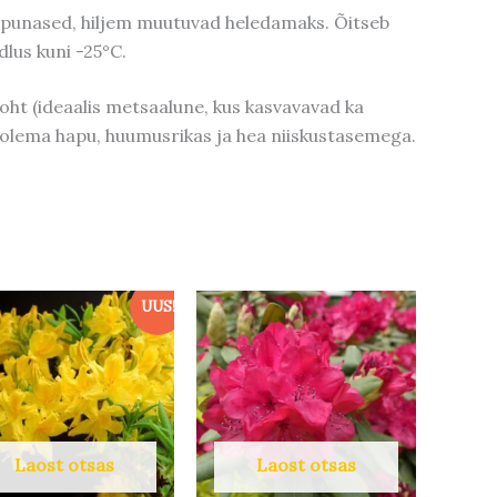
inpunased, hiljem muutuvad heledamaks. Õitseb
dlus kuni -25°C.
oht (ideaalis metsaalune, kus kasvavavad ka
 olema hapu, huumusrikas ja hea niiskustasemega.
UUS!
Laost otsas
Laost otsas