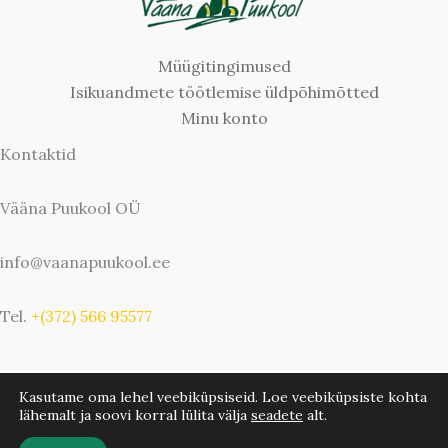
Müügitingimused
Isikuandmete töötlemise üldpõhimõtted
Minu konto
Kontaktid
Vääna Puukool OÜ
info@vaanapuukool.ee
Tel.
+(372) 566 95577
Kasutame oma lehel veebiküpsiseid. Loe veebiküpsiste kohta
lähemalt ja soovi korral lülita välja
seadete
alt.
Copyright © 2026 Vääna Puukool | Bwebbie.com