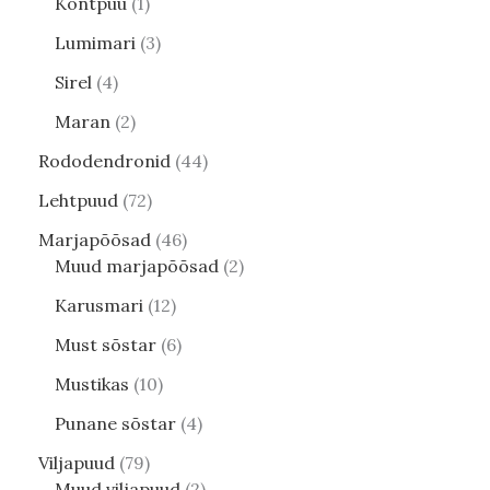
Kontpuu
1
Lumimari
3
Sirel
4
Maran
2
Rododendronid
44
Lehtpuud
72
Marjapõõsad
46
Muud marjapõõsad
2
Karusmari
12
Must sõstar
6
Mustikas
10
Punane sõstar
4
Viljapuud
79
Muud viljapuud
2