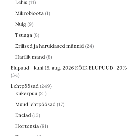
Lehis
11
Mikrobioota
1
Nulg
9
Tsuuga
8
Erilised ja haruldased männid
24
Harilik mänd
8
Elupuud - kuni 15. aug. 2026 KÕIK ELUPUUD -20%
34
Lehtpõõsad
249
Kukerpuu
21
Muud lehtpõõsad
17
Enelad
12
Hortensia
81