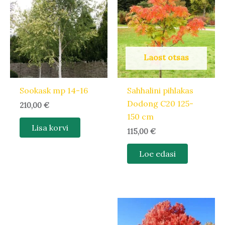
Laost otsas
Sookask mp 14-16
Sahhalini pihlakas
Dodong C20 125-
210,00
€
150 cm
Lisa korvi
115,00
€
Loe edasi