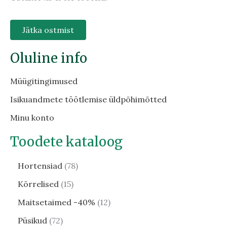
Jätka ostmist
Oluline info
Müügitingimused
Isikuandmete töötlemise üldpõhimõtted
Minu konto
Toodete kataloog
Hortensiad
78
Kõrrelised
15
Maitsetaimed -40%
12
Püsikud
72