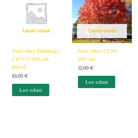
Laost otsas
Laost otsas
Saarvaher Flamingo
Saarvaher C5 80-
C10 175-200 cm
100 cm
(tüvel)
12,00
€
63,00
€
Loe edasi
Loe edasi