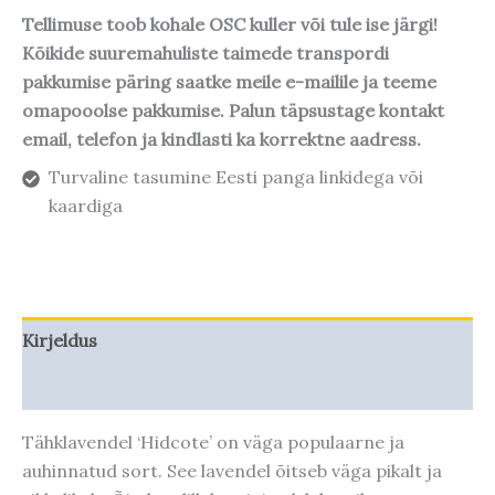
Tellimuse toob kohale OSC kuller või tule ise järgi!
Kõikide suuremahuliste taimede transpordi
pakkumise päring saatke meile e-mailile ja teeme
omapooolse pakkumise. Palun täpsustage kontakt
email, telefon ja kindlasti ka korrektne aadress.
Turvaline tasumine Eesti panga linkidega või
kaardiga
Kirjeldus
Taime kasvupotentsiaal
Tähklavendel ‘Hidcote’ on väga populaarne ja
auhinnatud sort. See lavendel õitseb väga pikalt ja