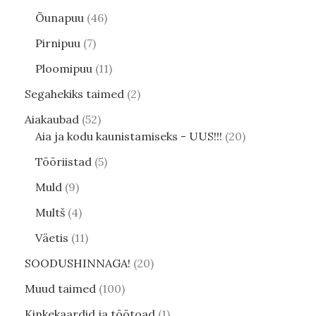
Õunapuu
46
Pirnipuu
7
Ploomipuu
11
Segahekiks taimed
2
Aiakaubad
52
Aia ja kodu kaunistamiseks - UUS!!!
20
Tööriistad
5
Muld
9
Multš
4
Väetis
11
SOODUSHINNAGA!
20
Muud taimed
100
Kinkekaardid ja töötoad
1