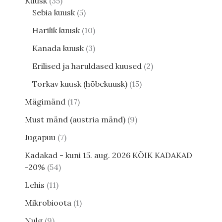
Kuusk
35
Sebia kuusk
5
Harilik kuusk
10
Kanada kuusk
3
Erilised ja haruldased kuused
2
Torkav kuusk (hõbekuusk)
15
Mägimänd
17
Must mänd (austria mänd)
9
Jugapuu
7
Kadakad - kuni 15. aug. 2026 KÕIK KADAKAD
-20%
54
Lehis
11
Mikrobioota
1
Nulg
9