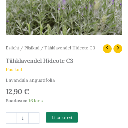
Tähklavendel
Esileht
/
Püsikud
/ Tähklavendel Hidcote C3
Hidcote
C3
Tähklavendel Hidcote C3
kogus
Püsikud
Lavandula angustifolia
12,90
€
Saadavus:
16 laos
-
+
Lisa korvi