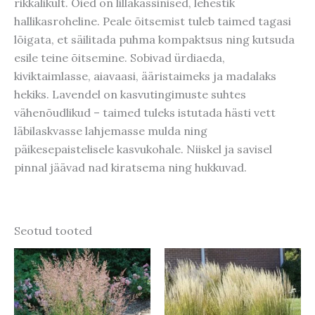
rikkalikult. Õied on lillakassinised, lehestik
hallikasroheline. Peale õitsemist tuleb taimed tagasi
lõigata, et säilitada puhma kompaktsus ning kutsuda
esile teine õitsemine. Sobivad ürdiaeda,
kiviktaimlasse, aiavaasi, ääristaimeks ja madalaks
hekiks. Lavendel on kasvutingimuste suhtes
vähenõudlikud – taimed tuleks istutada hästi vett
läbilaskvasse lahjemasse mulda ning
päikesepaistelisele kasvukohale. Niiskel ja savisel
pinnal jäävad nad kiratsema ning hukkuvad.
Seotud tooted