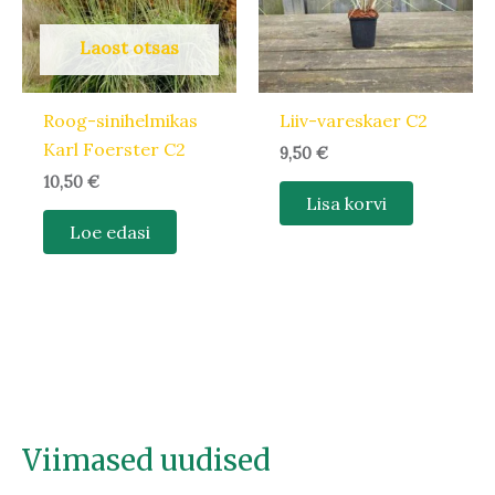
Laost otsas
Roog-sinihelmikas
Liiv-vareskaer C2
Karl Foerster C2
9,50
€
10,50
€
Lisa korvi
Loe edasi
Viimased uudised