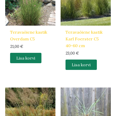
Teravaõiene kastik
Teravaõiene kastik
Overdam C5
Karl Foerster C5
40-60 cm
21,00
€
23,00
€
Lisa korvi
Lisa korvi