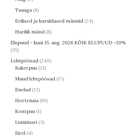
Tsuuga
8
Erilised ja haruldased männid
24
Harilik mänd
8
Elupuud - kuni 15. aug. 2026 KÕIK ELUPUUD -20%
35
Lehtpõõsad
249
Kukerpuu
21
Muud lehtpõõsad
17
Enelad
12
Hortensia
81
Kontpuu
1
Lumimari
3
Sirel
4