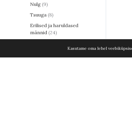
Nulg
9
Tsuuga
8
Erilised ja haruldased
männid
24
Harilik mänd
8
Kasutame oma lehel veebiküpsisei
Elupuud - kuni 15. aug. 2026
KÕIK ELUPUUD -20%
35
Tähklavendel Hidcote C7,5
Lehtpõõsad
249
Kukerpuu
21
Muud lehtpõõsad
17
Enelad
12
Hortensia
81
Kontpuu
1
Lumimari
3