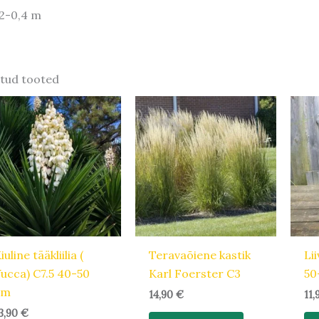
,2-0,4 m
tud tooted
iuline tääkliilia (
Teravaõiene kastik
Li
ucca) C7.5 40-50
Karl Foerster C3
50
cm
14,90
€
11
3,90
€