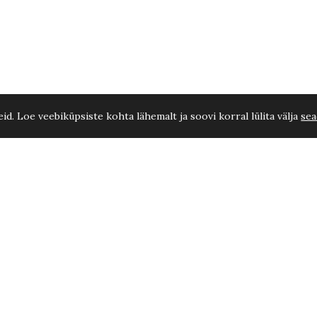
d. Loe veebiküpsiste kohta lähemalt ja soovi korral lülita välja
sea