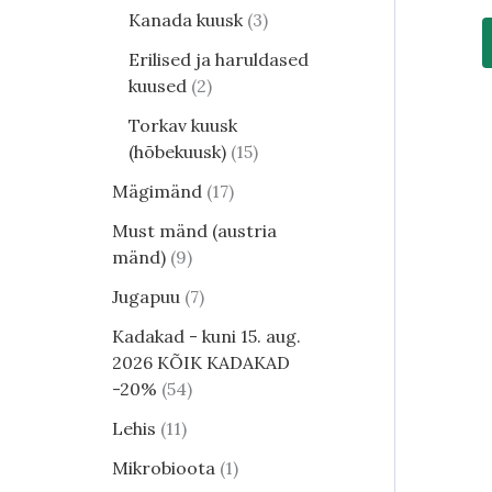
Kanada kuusk
3
Erilised ja haruldased
kuused
2
Torkav kuusk
(hõbekuusk)
15
Mägimänd
17
Must mänd (austria
mänd)
9
Jugapuu
7
Kadakad - kuni 15. aug.
2026 KÕIK KADAKAD
-20%
54
Lehis
11
Mikrobioota
1