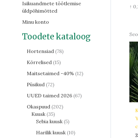
Isikuandmete töötlemise
↑ 0
üldpõhimõtted
Minu konto
Seo
Toodete kataloog
Hortensiad
78
Kõrrelised
15
Maitsetaimed -40%
12
Püsikud
72
UUED taimed 2026
67
Okaspuud
202
K
Kuusk
35
Y
Sebia kuusk
5
Harilik kuusk
10
3