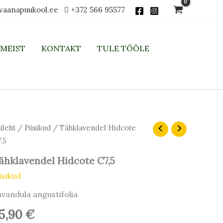
vaanapuukool.ee
+372 566 95577
MEIST
KONTAKT
TULE TÖÖLE
hklavendel
ileht
/
Püsikud
/ Tähklavendel Hidcote
dcote
,5
,5
gus
ähklavendel Hidcote C7,5
üsikud
vandula angustifolia
5,90
€