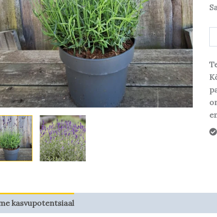
S
Te
Kõ
pa
o
em
me kasvupotentsiaal