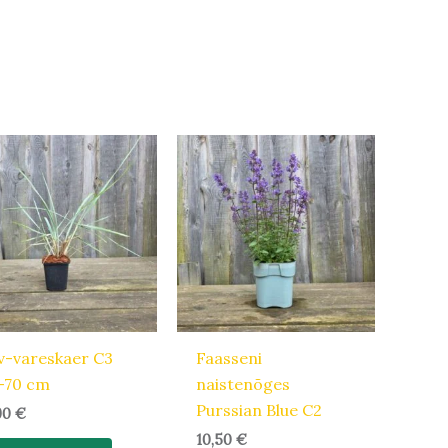
iv-vareskaer C3
Faasseni
-70 cm
naistenõges
Purssian Blue C2
,90
€
10,50
€