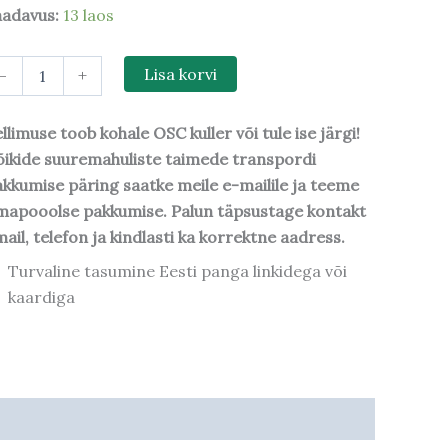
aadavus:
13 laos
-
+
Lisa korvi
llimuse toob kohale OSC kuller või tule ise järgi!
ikide suuremahuliste taimede transpordi
kkumise päring saatke meile e-mailile ja teeme
mapooolse pakkumise. Palun täpsustage kontakt
ail, telefon ja kindlasti ka korrektne aadress.
Turvaline tasumine Eesti panga linkidega või
kaardiga