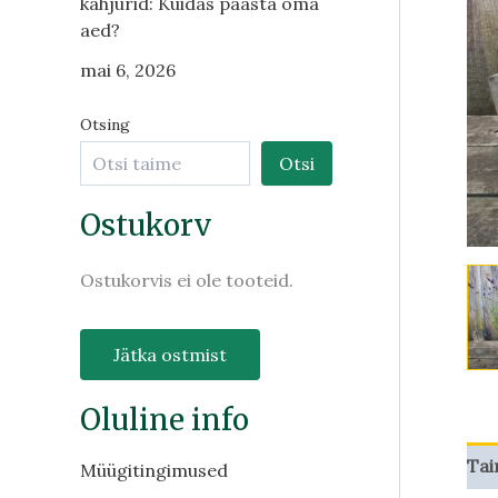
kahjurid: Kuidas päästa oma
aed?
mai 6, 2026
Otsing
Otsi
Ostukorv
Ostukorvis ei ole tooteid.
Jätka ostmist
Oluline info
Tai
Müügitingimused