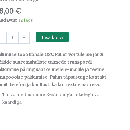
6,00
€
aadavus:
12 laos
-
+
Lisa korvi
llimuse toob kohale OSC kuller või tule ise järgi!
ikide suuremahuliste taimede transpordi
kkumise päring saatke meile e-mailile ja teeme
mapooolse pakkumise. Palun täpsustage kontakt
ail, telefon ja kindlasti ka korrektne aadress.
Turvaline tasumine Eesti panga linkidega või
kaardiga