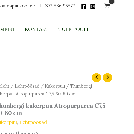
vaanapuukool.ee
+372 566 95577
MEIST
KONTAKT
TULE TÖÖLE
unbergi
kerpuu
ileht
/
Lehtpõõsad
/
Kukerpuu
/ Thunbergi
ropurpurea
kerpuu Atropurpurea C7,5 60-80 cm
,5
-
hunbergi kukerpuu Atropurpurea C7,5
m
0-80 cm
gus
ukerpuu
,
Lehtpõõsad
rberis thunbergii