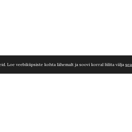
d. Loe veebiküpsiste kohta lähemalt ja soovi korral lülita välja
sea
 C7,5 60-80 cm