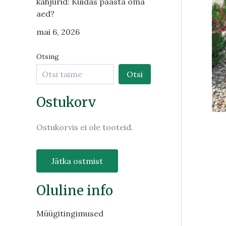
kahjurid: Kuidas päästa oma
aed?
mai 6, 2026
Otsing
Otsi
Ostukorv
Ostukorvis ei ole tooteid.
Jätka ostmist
Oluline info
Müügitingimused