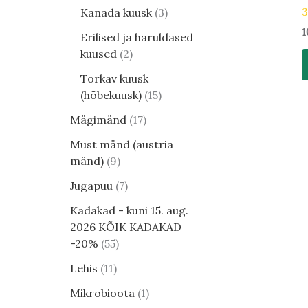
Kanada kuusk
3
1
Erilised ja haruldased
kuused
2
Torkav kuusk
(hõbekuusk)
15
Mägimänd
17
Must mänd (austria
mänd)
9
Jugapuu
7
Kadakad - kuni 15. aug.
2026 KÕIK KADAKAD
-20%
55
Lehis
11
Mikrobioota
1