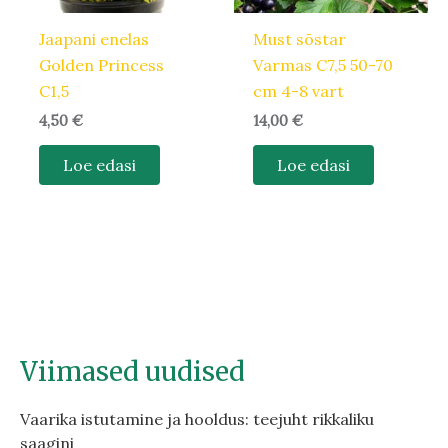
Jaapani enelas
Must sõstar
Golden Princess
Varmas C7,5 50-70
C1,5
cm 4-8 vart
4,50
€
14,00
€
Loe edasi
Loe edasi
Viimased uudised
Vaarika istutamine ja hooldus: teejuht rikkaliku
saagini