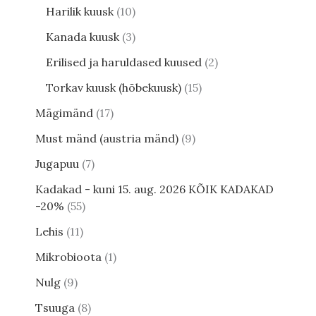
Harilik kuusk
10
Kanada kuusk
3
Erilised ja haruldased kuused
2
Torkav kuusk (hõbekuusk)
15
Mägimänd
17
Must mänd (austria mänd)
9
Jugapuu
7
Kadakad - kuni 15. aug. 2026 KÕIK KADAKAD
-20%
55
Lehis
11
Mikrobioota
1
Nulg
9
Tsuuga
8