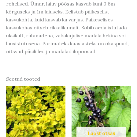
rohelised. Ümar, laiuv põõsas kasvab kuni 0,6m
kõrguseks ja 1m laiuseks. Eelistab päikeselist
kasvukohta, kuid kasvab ka varjus. Päikeselises
kasvukohas õitseb rikkalikumalt. Sobib aeda istutada
üksikult, rühmadena, vabakujulise madala hekina või
lausistutusena. Parimateks kaaslasteks on okaspuud,
õitsvad püsililled ja madalad ilupõõsad.
Seotud tooted
Laost otsas