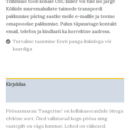
Tellimuse toob kohale OSC kuller või tule ise järgi!
Kõikide suuremahuliste taimede transpordi
pakkumise päring saatke meile e-mailile ja teeme
omapooolse pakkumise. Palun täpsustage kontakt
email, telefon ja kindlasti ka korrektne aadress.
Turvaline tasumine Eesti panga linkidega või
kaardiga
Kirjeldus
Taime kasvupotentsiaal
Põõsasmaran ‘Tangerine’ on kollakasoranžide õitega
efektne sort. Õied vallutavad kogu põõsa ning
vaatepilt on väga lummav. Lehed on väikesed,