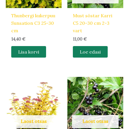
Thunbergi kukerpuu
Must sõstar Karri
Sunsation C3 25-30
C5 20-30 cm 2-3
cm
vart
14,40
€
11,00
€
Lisa korvi
Loe edasi
Laost otsas
Laost otsas