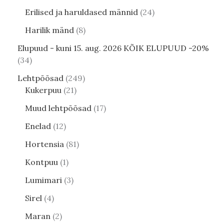
Erilised ja haruldased männid
24
Harilik mänd
8
Elupuud - kuni 15. aug. 2026 KÕIK ELUPUUD -20%
34
Lehtpõõsad
249
Kukerpuu
21
Muud lehtpõõsad
17
Enelad
12
Hortensia
81
Kontpuu
1
Lumimari
3
Sirel
4
Maran
2