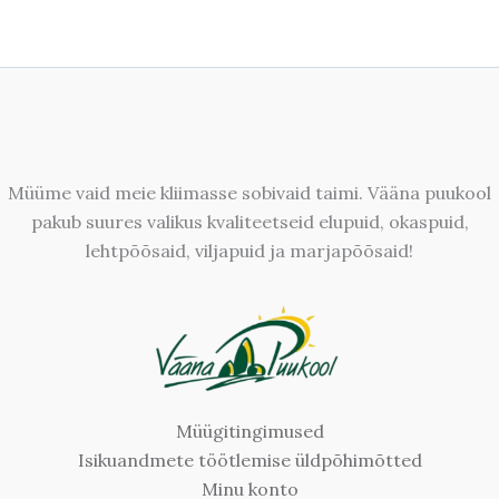
Müüme vaid meie kliimasse sobivaid taimi. Vääna puukool
pakub suures valikus kvaliteetseid elupuid, okaspuid,
lehtpõõsaid, viljapuid ja marjapõõsaid!
Müügitingimused
Isikuandmete töötlemise üldpõhimõtted
Minu konto