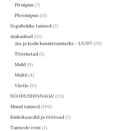
Pirnipuu
7
Ploomipuu
11
Segahekiks taimed
2
Aiakaubad
52
Aia ja kodu kaunistamiseks - UUS!!!
20
Tööriistad
5
Muld
9
Multš
4
Väetis
11
SOODUSHINNAGA!
20
Muud taimed
100
Kinkekaardid ja töötoad
1
Taimede rent
1