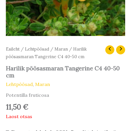
Esileht
/
Lehtpõõsad
/
Maran
/ Harilik
põõsasmaran Tangerine C4 40-50 cm
Harilik põõsasmaran Tangerine C4 40-50
cm
Lehtpõõsad
,
Maran
Potentilla fruticosa
11,50
€
Laost otsas