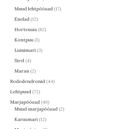
Muud lehtpõõsad
17
Enelad
12
Hortensia
82
Kontpuu
1
Lumimari
3
Sirel
4
Maran
2
Rododendronid
44
Lehtpuud
72
Marjapõõsad
46
Muud marjapõõsad
2
Karusmari
12