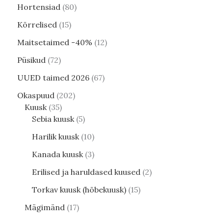
Hortensiad
80
Kõrrelised
15
Maitsetaimed -40%
12
Püsikud
72
UUED taimed 2026
67
Okaspuud
202
Kuusk
35
Sebia kuusk
5
Harilik kuusk
10
Kanada kuusk
3
Erilised ja haruldased kuused
2
Torkav kuusk (hõbekuusk)
15
Mägimänd
17