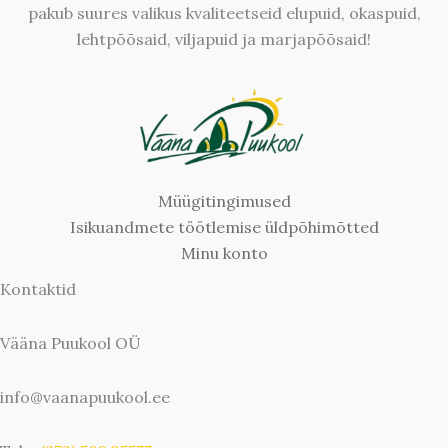
pakub suures valikus kvaliteetseid elupuid, okaspuid,
lehtpõõsaid, viljapuid ja marjapõõsaid!
Müügitingimused
Isikuandmete töötlemise üldpõhimõtted
Minu konto
Kontaktid
Vääna Puukool OÜ
info@vaanapuukool.ee