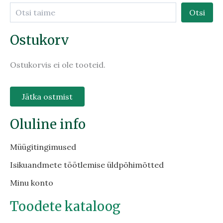
Otsi
Ostukorv
Ostukorvis ei ole tooteid.
Jätka ostmist
Oluline info
Müügitingimused
Isikuandmete töötlemise üldpõhimõtted
Minu konto
Toodete kataloog