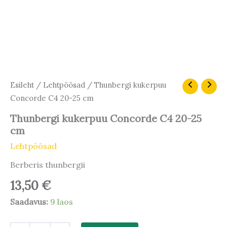
Thunbergi
Esileht
/
Lehtpõõsad
/ Thunbergi kukerpuu
kukerpuu
Concorde C4 20-25 cm
Concorde
C4
Thunbergi kukerpuu Concorde C4 20-25
20-
cm
25
cm
Lehtpõõsad
kogus
Berberis thunbergii
13,50
€
Saadavus:
9 laos