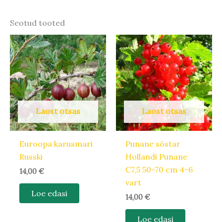
Seotud tooted
Laost otsas
Laost otsas
Euroopa karusmari
Punane sõstar
Russki
Hollandi Punane
C7,5 50-70 cm 4-6
14,00
€
vart
Loe edasi
14,00
€
Loe edasi