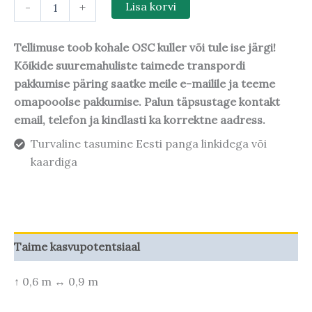
-
+
Lisa korvi
Tellimuse toob kohale OSC kuller või tule ise järgi!
Kõikide suuremahuliste taimede transpordi
pakkumise päring saatke meile e-mailile ja teeme
omapooolse pakkumise. Palun täpsustage kontakt
email, telefon ja kindlasti ka korrektne aadress.
Turvaline tasumine Eesti panga linkidega või
kaardiga
Taime kasvupotentsiaal
↑ 0,6 m ↔ 0,9 m