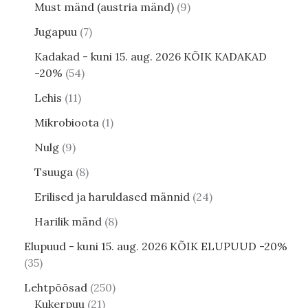
Must mänd (austria mänd)
9
Jugapuu
7
Kadakad - kuni 15. aug. 2026 KÕIK KADAKAD
-20%
54
Lehis
11
Mikrobioota
1
Nulg
9
Tsuuga
8
Erilised ja haruldased männid
24
Harilik mänd
8
Elupuud - kuni 15. aug. 2026 KÕIK ELUPUUD -20%
35
Lehtpõõsad
250
Kukerpuu
21