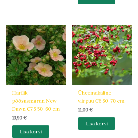
Harilik
Üheemakaline
põõsasmaran New
viirpuu C6 50-70 cm
Dawn C7,5 50-60 cm
11,00
€
13,90
€
Lisa korvi
Lisa korvi