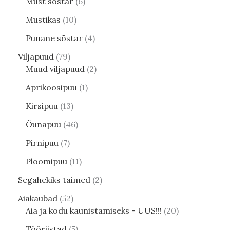
Must sõstar
6
Mustikas
10
Punane sõstar
4
Viljapuud
79
Muud viljapuud
2
Aprikoosipuu
1
Kirsipuu
13
Õunapuu
46
Pirnipuu
7
Ploomipuu
11
Segahekiks taimed
2
Aiakaubad
52
Aia ja kodu kaunistamiseks - UUS!!!
20
Tööriistad
5