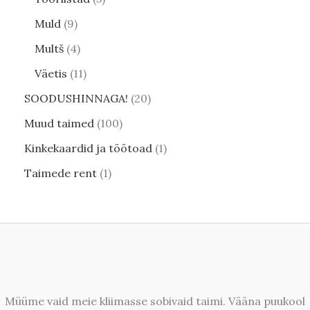
Muld
9
Multš
4
Väetis
11
SOODUSHINNAGA!
20
Muud taimed
100
Kinkekaardid ja töötoad
1
Taimede rent
1
Müüme vaid meie kliimasse sobivaid taimi. Vääna puukool