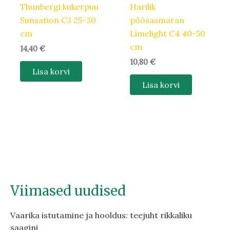
Thunbergi kukerpuu
Harilik
Sunsation C3 25-30
põõsasmaran
cm
Limelight C4 40-50
cm
14,40
€
10,80
€
Lisa korvi
Lisa korvi
Viimased uudised
Vaarika istutamine ja hooldus: teejuht rikkaliku
saagini