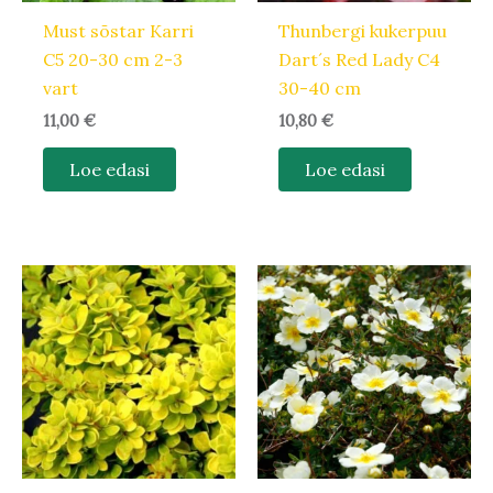
Must sõstar Karri
Thunbergi kukerpuu
C5 20-30 cm 2-3
Dart´s Red Lady C4
vart
30-40 cm
11,00
€
10,80
€
Loe edasi
Loe edasi