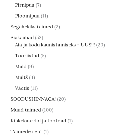
Pirnipuu
7
Ploomipuu
11
Segahekiks taimed
2
Aiakaubad
52
Aia ja kodu kaunistamiseks - UUS!!!
20
Tööriistad
5
Muld
9
Multš
4
Väetis
11
SOODUSHINNAGA!
20
Muud taimed
100
Kinkekaardid ja töötoad
1
Taimede rent
1