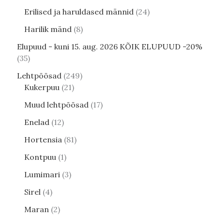
Erilised ja haruldased männid
24
Harilik mänd
8
Elupuud - kuni 15. aug. 2026 KÕIK ELUPUUD -20%
35
Lehtpõõsad
249
Kukerpuu
21
Muud lehtpõõsad
17
Enelad
12
Hortensia
81
Kontpuu
1
Lumimari
3
Sirel
4
Maran
2