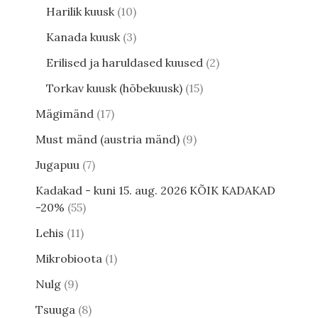
Harilik kuusk
10
Kanada kuusk
3
Erilised ja haruldased kuused
2
Torkav kuusk (hõbekuusk)
15
Mägimänd
17
Must mänd (austria mänd)
9
Jugapuu
7
Kadakad - kuni 15. aug. 2026 KÕIK KADAKAD
-20%
55
Lehis
11
Mikrobioota
1
Nulg
9
Tsuuga
8