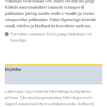
Tellimuse toob kohale OSC kuller või tule ise järgi!
Kõikide suuremahuliste taimede transpordi
pakkumise päring saatke meile e-mailile ja teeme
omapooolse pakkumise. Palun täpsustage kontakt
email, telefon ja kindlasti ka korrektne aadress.
Turvaline tasumine Eesti panga linkidega või
kaardiga
Kirjeldus
Taime kasvupotentsiaal
Laikerajas väga tumeda lehestikuga kompaktne
põõsas. Üks mustjaspunaseima lehtedega sorte,
sügisel muutuvad lehed sarlakpunaseks. Kollased,