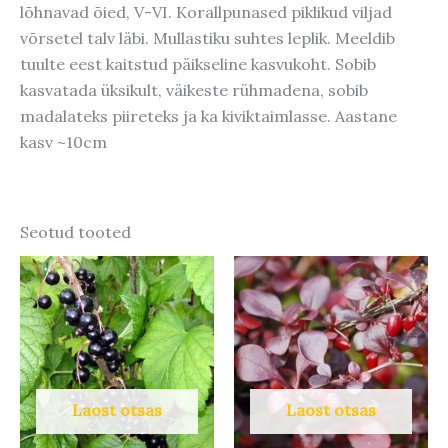
lõhnavad õied, V-VI. Korallpunased piklikud viljad
võrsetel talv läbi. Mullastiku suhtes leplik. Meeldib
tuulte eest kaitstud päikseline kasvukoht. Sobib
kasvatada üksikult, väikeste rühmadena, sobib
madalateks piireteks ja ka kiviktaimlasse. Aastane
kasv ~10cm
Seotud tooted
Laost otsas
Laost otsas