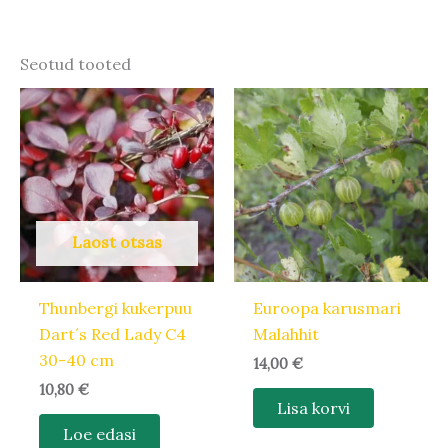
Seotud tooted
Laost otsas
Thunbergi kukerpuu
Euroopa karusmari
Dart´s Red Lady C4
Malahhit
30-40 cm
14,00
€
10,80
€
Lisa korvi
Loe edasi