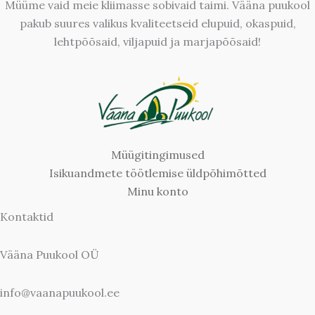
Müüme vaid meie kliimasse sobivaid taimi. Vääna puukool
pakub suures valikus kvaliteetseid elupuid, okaspuid,
lehtpõõsaid, viljapuid ja marjapõõsaid!
Müügitingimused
Isikuandmete töötlemise üldpõhimõtted
Minu konto
Kontaktid
Vääna Puukool OÜ
info@vaanapuukool.ee