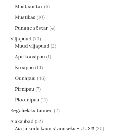
Must sõstar
6
Mustikas
10
Punane sõstar
4
Viljapuud
79
Muud viljapuud
2
Aprikoosipuu
1
Kirsipuu
13
Õunapuu
46
Pirnipuu
7
Ploomipuu
11
Segahekiks taimed
2
Aiakaubad
52
Aia ja kodu kaunistamiseks - UUS!!!
20