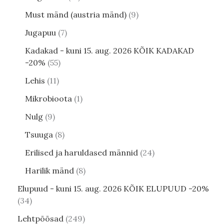
Must mänd (austria mänd)
9
Jugapuu
7
Kadakad - kuni 15. aug. 2026 KÕIK KADAKAD
-20%
55
Lehis
11
Mikrobioota
1
Nulg
9
Tsuuga
8
Erilised ja haruldased männid
24
Harilik mänd
8
Elupuud - kuni 15. aug. 2026 KÕIK ELUPUUD -20%
34
Lehtpõõsad
249