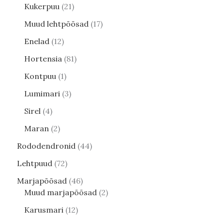
Kukerpuu
21
Muud lehtpõõsad
17
Enelad
12
Hortensia
81
Kontpuu
1
Lumimari
3
Sirel
4
Maran
2
Rododendronid
44
Lehtpuud
72
Marjapõõsad
46
Muud marjapõõsad
2
Karusmari
12