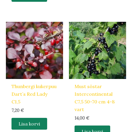
Thunbergi kukerpuu
Must sõstar
Dart´s Red Lady
Intercontinental
C1,5
C7,5 50-70 cm 4-8
vart
7,20
€
14,00
€
Lisa korvi
Lisa korvi