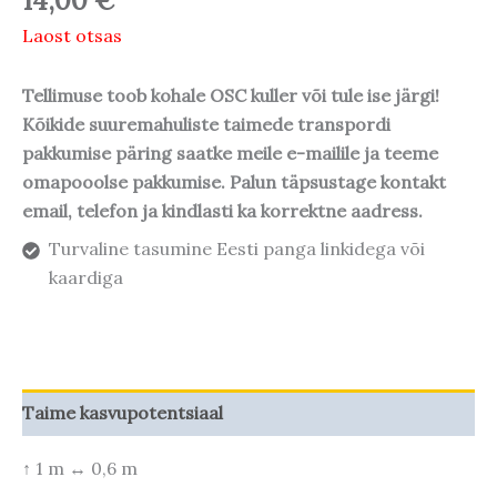
14,00
€
Laost otsas
Tellimuse toob kohale OSC kuller või tule ise järgi!
Kõikide suuremahuliste taimede transpordi
pakkumise päring saatke meile e-mailile ja teeme
omapooolse pakkumise. Palun täpsustage kontakt
email, telefon ja kindlasti ka korrektne aadress.
Turvaline tasumine Eesti panga linkidega või
kaardiga
Taime kasvupotentsiaal
↑ 1 m ↔ 0,6 m