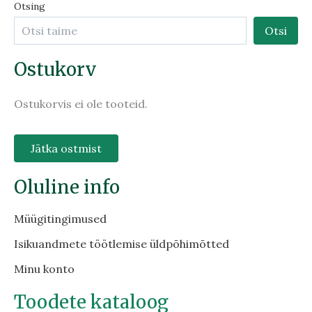
Otsing
Otsi
Ostukorv
Ostukorvis ei ole tooteid.
Jätka ostmist
Oluline info
Müügitingimused
Isikuandmete töötlemise üldpõhimõtted
Minu konto
Toodete kataloog