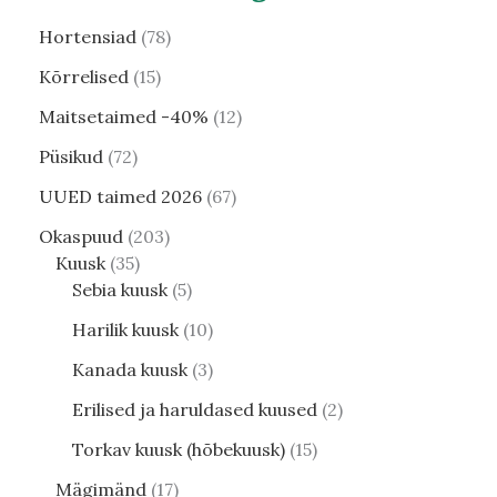
Hortensiad
78
Kõrrelised
15
Maitsetaimed -40%
12
Püsikud
72
UUED taimed 2026
67
Okaspuud
203
Kuusk
35
Sebia kuusk
5
Harilik kuusk
10
Kanada kuusk
3
Erilised ja haruldased kuused
2
Torkav kuusk (hõbekuusk)
15
Mägimänd
17