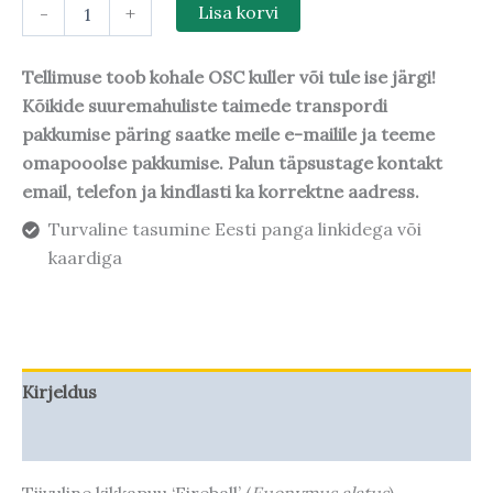
-
+
Lisa korvi
Tellimuse toob kohale OSC kuller või tule ise järgi!
Kõikide suuremahuliste taimede transpordi
pakkumise päring saatke meile e-mailile ja teeme
omapooolse pakkumise. Palun täpsustage kontakt
email, telefon ja kindlasti ka korrektne aadress.
Turvaline tasumine Eesti panga linkidega või
kaardiga
Kirjeldus
Taime kasvupotentsiaal
Tiivuline kikkapuu ‘Fireball’ (
Euonymus alatus
) –