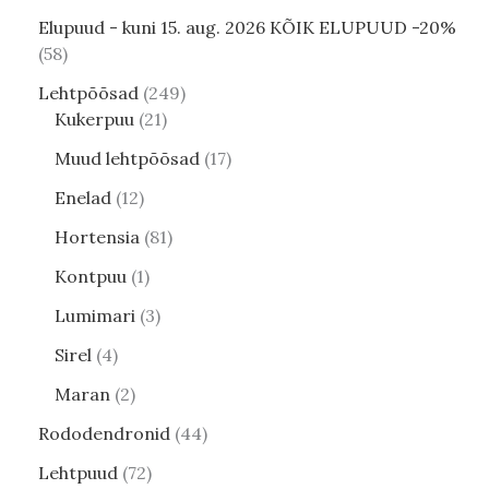
Elupuud - kuni 15. aug. 2026 KÕIK ELUPUUD -20%
58
Lehtpõõsad
249
Kukerpuu
21
Muud lehtpõõsad
17
Enelad
12
Hortensia
81
Kontpuu
1
Lumimari
3
Sirel
4
Maran
2
Rododendronid
44
Lehtpuud
72