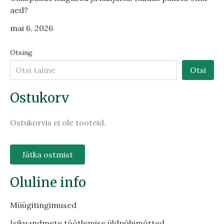
aed?
mai 6, 2026
Otsing
Otsi
Ostukorv
Ostukorvis ei ole tooteid.
Jätka ostmist
Oluline info
Müügitingimused
Isikuandmete töötlemise üldpõhimõtted