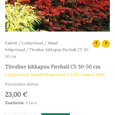
Tiivuline
Esileht
/
Lehtpõõsad
/
Muud
kikkapuu
lehtpõõsad
/ Tiivuline kikkapuu Fireball C5 30-
Fireball
50 cm
C5
30-
Tiivuline kikkapuu Fireball C5 30-50 cm
50
cm
Lehtpõõsad
,
Muud lehtpõõsad
,
UUED taimed 2026
kogus
Euonymus alatus
23,00
€
Saadavus:
4 laos