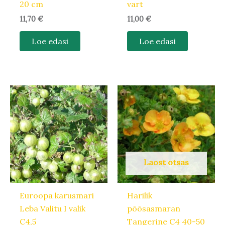
20 cm
vart
11,70
€
11,00
€
Loe edasi
Loe edasi
Laost otsas
Euroopa karusmari
Harilik
Leba Valitu I valik
põõsasmaran
C4,5
Tangerine C4 40-50