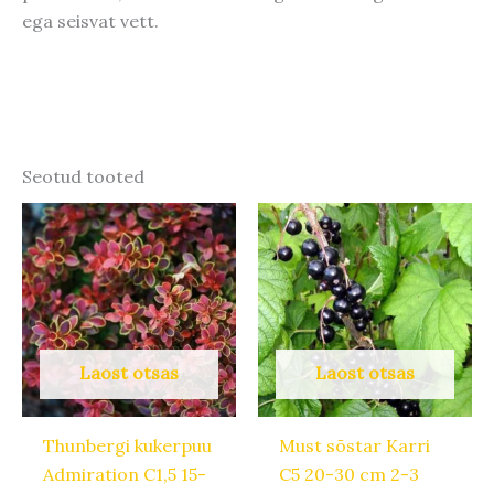
ega seisvat vett.
Seotud tooted
Laost otsas
Laost otsas
Thunbergi kukerpuu
Must sõstar Karri
Admiration C1,5 15-
C5 20-30 cm 2-3