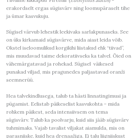
erakordselt ergas sügisvärv ning loomupäraselt tihe
ja ümar kasvukuju.
Sügisel värvub lehestik leekivaks sarlakpunaseks. See
on üks kirkamaid sügisvärve, mida aiast leida võib.
Okstel iseloomulikud korgikihi liistakud ehk “tiivad”,
mis muudavad taime dekoratiivseks ka talvel. Õied on
vähemärgatavad ja rohekad. Sügisel väikesed
punakad viljad, mis pragunedes paljastavad oranži
seemnerüü.
Hea talvekindlusega, talub ta hästi linnatingimusi ja
pügamist. Eelistab päikeselist kasvukohta – mida
rohkem päikest, seda intensiivsem on tema
sügisvärv. Talub ka poolvarju, kuid siis jääb sügisvärv
tuhmimaks. Vajab tavalist viljakat aiamulda, mis on
parasniiske, kuid hea drenaažiga. Ei talu liigniiskust