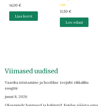
cm
14,00
€
11,50
€
Lisa korvi
Loe edasi
Viimased uudised
Vaarika istutamine ja hooldus: teejuht rikkaliku
saagini
juuni 8, 2026
Okaspuude haigused ja kahjurid: Kuidas päästa oma