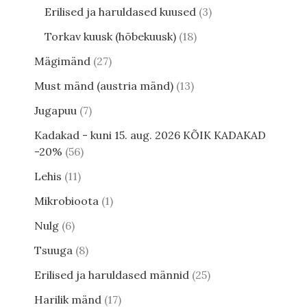
Erilised ja haruldased kuused
3
Torkav kuusk (hõbekuusk)
18
Mägimänd
27
Must mänd (austria mänd)
13
Jugapuu
7
Kadakad - kuni 15. aug. 2026 KÕIK KADAKAD
-20%
56
Lehis
11
Mikrobioota
1
Nulg
6
Tsuuga
8
Erilised ja haruldased männid
25
Harilik mänd
17