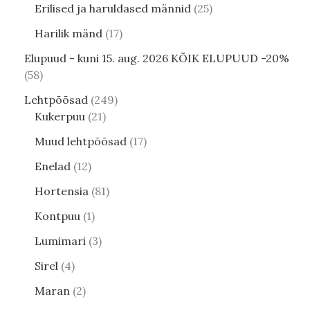
Erilised ja haruldased männid
25
Harilik mänd
17
Elupuud - kuni 15. aug. 2026 KÕIK ELUPUUD -20%
58
Lehtpõõsad
249
Kukerpuu
21
Muud lehtpõõsad
17
Enelad
12
Hortensia
81
Kontpuu
1
Lumimari
3
Sirel
4
Maran
2