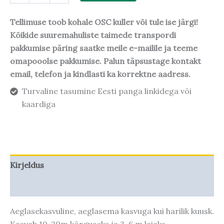
Tellimuse toob kohale OSC kuller või tule ise järgi!
Kõikide suuremahuliste taimede transpordi
pakkumise päring saatke meile e-mailile ja teeme
omapooolse pakkumise. Palun täpsustage kontakt
email, telefon ja kindlasti ka korrektne aadress.
Turvaline tasumine Eesti panga linkidega või
kaardiga
Kirjeldus
Taime kasvupotentsiaal
Aeglasekasvuline, aeglasema kasvuga kui harilik kuusk.
Kasvab 10-20m kõrguseks ja 3-6 m laiaks.