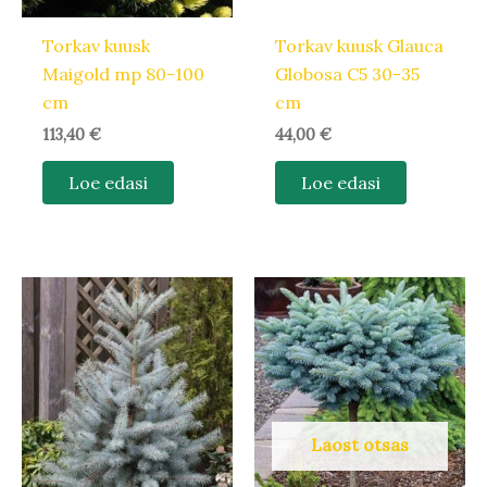
Torkav kuusk
Torkav kuusk Glauca
Maigold mp 80-100
Globosa C5 30-35
cm
cm
113,40
€
44,00
€
Loe edasi
Loe edasi
Hinnavahemik:
Sellel
98,00 €
tootel
kuni
157,50 €
on
mitu
varianti.
Valikuid
Laost otsas
saab