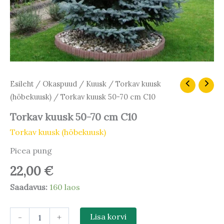
Torkav
Esileht
/
Okaspuud
/
Kuusk
/
Torkav kuusk
kuusk
(hõbekuusk)
/ Torkav kuusk 50-70 cm C10
50-
70
Torkav kuusk 50-70 cm C10
cm
Torkav kuusk (hõbekuusk)
C10
kogus
Picea pung
22,00
€
Saadavus:
160 laos
-
+
Lisa korvi