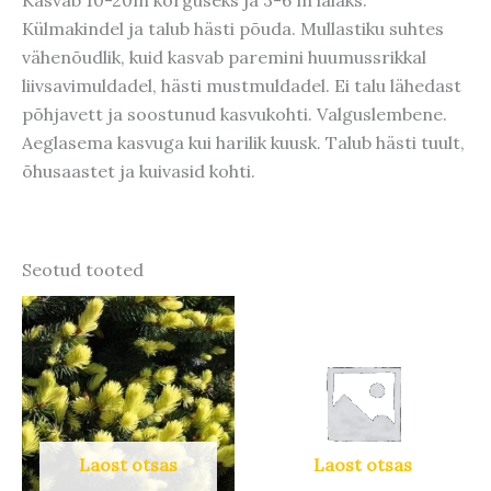
Külmakindel ja talub hästi põuda. Mullastiku suhtes
vähenõudlik, kuid kasvab paremini huumussrikkal
liivsavimuldadel, hästi mustmuldadel. Ei talu lähedast
põhjavett ja soostunud kasvukohti. Valguslembene.
Aeglasema kasvuga kui harilik kuusk. Talub hästi tuult,
õhusaastet ja kuivasid kohti.
Seotud tooted
Laost otsas
Laost otsas