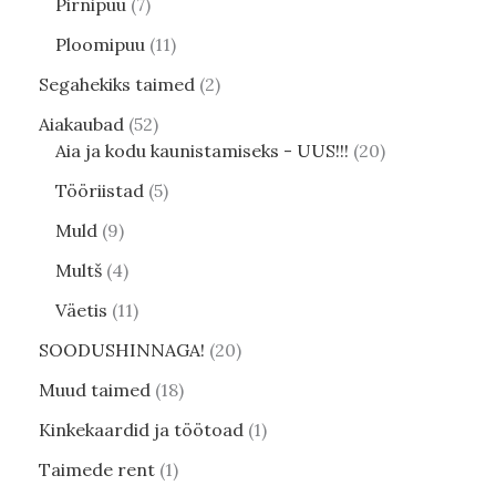
Pirnipuu
7
Ploomipuu
11
Segahekiks taimed
2
Aiakaubad
52
Aia ja kodu kaunistamiseks - UUS!!!
20
Tööriistad
5
Muld
9
Multš
4
Väetis
11
SOODUSHINNAGA!
20
Muud taimed
18
Kinkekaardid ja töötoad
1
Taimede rent
1