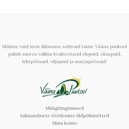
Müüme vaid meie kliimasse sobivaid taimi. Vääna puukool
pakub suures valikus kvaliteetseid elupuid, okaspuid,
lehtpõõsaid, viljapuid ja marjapõõsaid!
Müügitingimused
Isikuandmete töötlemise üldpõhimõtted
Minu konto