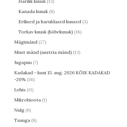
Harilik kuusk
13
Kanada kuusk
8
Erilised ja haruldased kuused
3
Torkav kuusk (hõbekuusk)
18
Mägimänd
27
Must mänd (austria mänd)
13
Jugapuu
7
Kadakad - kuni 15. aug. 2026 KÕIK KADAKAD
-20%
56
Lehis
11
Mikrobioota
1
Nulg
6
Tsuuga
8