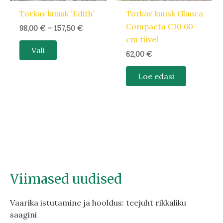
teha
Torkav kuusk ´Edith´
Torkav kuusk Glauca
tootelehel.
Compacta C10 60
98,00
€
–
157,50
€
cm tüvel
Vali
62,00
€
Loe edasi
Viimased uudised
Vaarika istutamine ja hooldus: teejuht rikkaliku
saagini