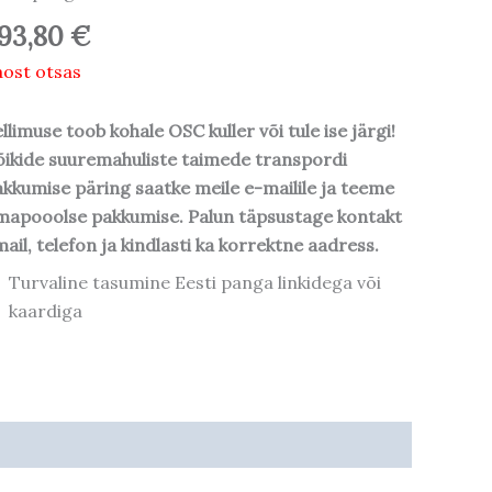
93,80
€
ost otsas
llimuse toob kohale OSC kuller või tule ise järgi!
ikide suuremahuliste taimede transpordi
kkumise päring saatke meile e-mailile ja teeme
mapooolse pakkumise. Palun täpsustage kontakt
ail, telefon ja kindlasti ka korrektne aadress.
Turvaline tasumine Eesti panga linkidega või
kaardiga