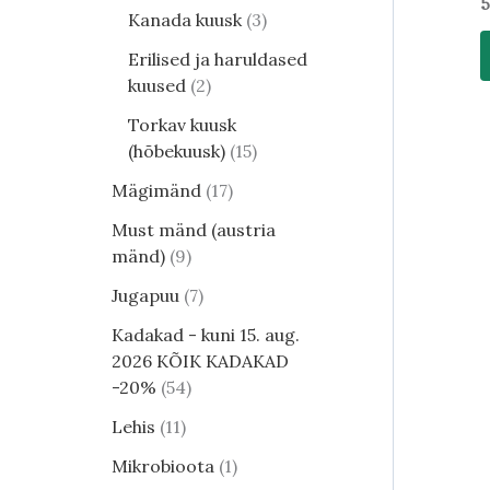
5
Kanada kuusk
3
Erilised ja haruldased
kuused
2
Torkav kuusk
(hõbekuusk)
15
Mägimänd
17
Must mänd (austria
mänd)
9
Jugapuu
7
Kadakad - kuni 15. aug.
2026 KÕIK KADAKAD
-20%
54
Lehis
11
Mikrobioota
1