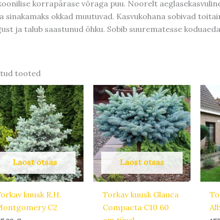
koonilise korrapärase võraga puu. Noorelt aeglasekasvuline
a sinakamaks okkad muutuvad. Kasvukohana sobivad toitaine
gust ja talub saastunud õhku. Sobib suurematesse koduaed
tud tooted
Laost otsas
Laost otsas
orkav kuusk R.H.
Torkav kuusk Glauca
To
Montgomery C2
Compacta C10 60
Al