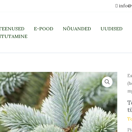
info@
TEENUSED
E-POOD
NÕUANDED
UUDISED
STUTAMINE
Es
(h
mp
T
t
To
P