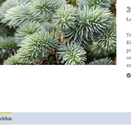
3
La
Te
Kõ
pa
o
em
jeldus
Taime kasvupotentsiaal