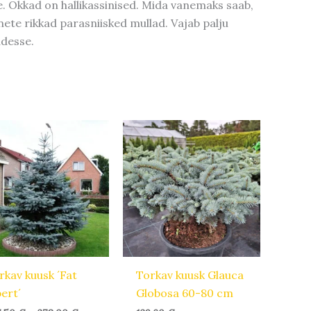
. Okkad on hallikassinised. Mida vanemaks saab,
te rikkad parasniisked mullad. Vajab palju
adesse.
Hinnavahemik:
Sellel
157,50 €
tootel
kuni
378,00 €
on
mitu
varianti.
Valikuid
saab
teha
tootelehel.
rkav kuusk ´Fat
Torkav kuusk Glauca
bert´
Globosa 60-80 cm