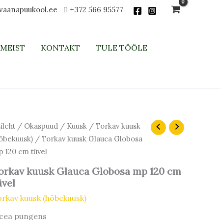
vaanapuukool.ee
+372 566 95577
MEIST
KONTAKT
TULE TÖÖLE
ileht
/
Okaspuud
/
Kuusk
/
Torkav kuusk
õbekuusk)
/ Torkav kuusk Glauca Globosa
 120 cm tüvel
orkav kuusk Glauca Globosa mp 120 cm
üvel
rkav kuusk (hõbekuusk)
icea pungens