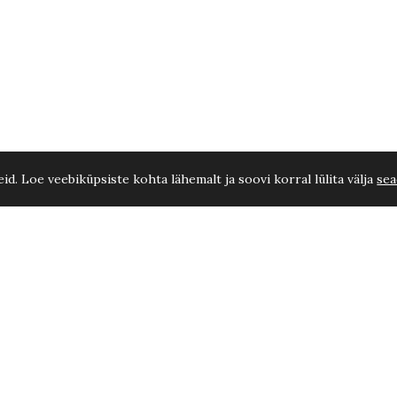
d. Loe veebiküpsiste kohta lähemalt ja soovi korral lülita välja
sea