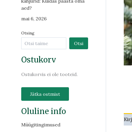
kahjurid: Kuidas päästa oma
aed?
mai 6, 2026
Otsing
Otsi
Ostukorv
Ostukorvis ei ole tooteid.
Jätka ostmist
Oluline info
Kir
Müügitingimused