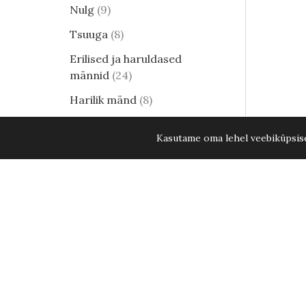
Nulg
9
Tsuuga
8
Erilised ja haruldased
männid
24
Harilik mänd
8
Elupuud - kuni 15. aug. 2026
Kasutame oma lehel veebiküpsisei
KÕIK ELUPUUD -20%
35
Lehtpõõsad
250
Kukerpuu
21
Muud lehtpõõsad
17
Enelad
12
Hortensia
82
Kontpuu
1
Lumimari
3