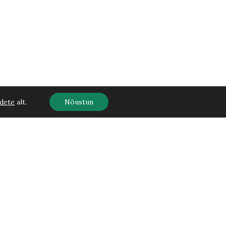
dete
alt.
Nõustun