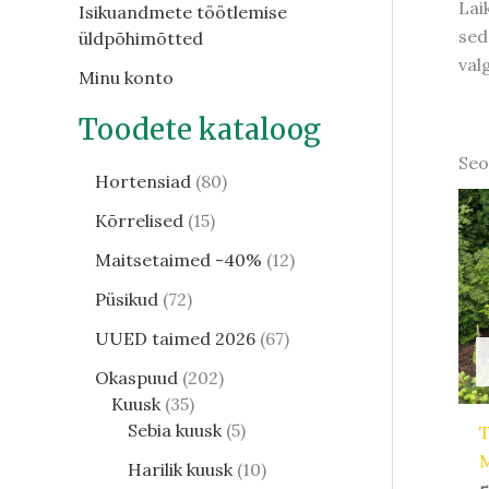
Lai
Isikuandmete töötlemise
sed
üldpõhimõtted
val
Minu konto
Toodete kataloog
Seo
Hortensiad
80
Kõrrelised
15
Maitsetaimed -40%
12
Püsikud
72
UUED taimed 2026
67
Okaspuud
202
Kuusk
35
Sebia kuusk
5
T
Harilik kuusk
10