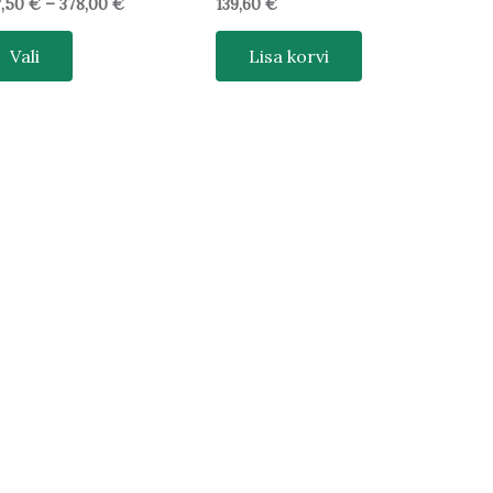
7,50
€
–
378,00
€
139,60
€
Vali
Lisa korvi