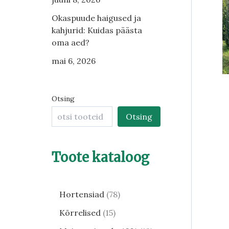
Okaspuude haigused ja
kahjurid: Kuidas päästa
oma aed?
mai 6, 2026
Otsing
Otsing
Toote kataloog
Hortensiad
78
Kõrrelised
15