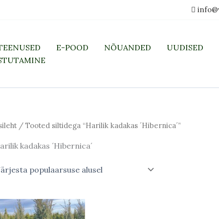
info@
TEENUSED
E-POOD
NÕUANDED
UUDISED
STUTAMINE
sileht
/ Tooted siltidega “Harilik kadakas ´Hibernica´”
arilik kadakas ´Hibernica´
Algne
Praegune
hind
hind