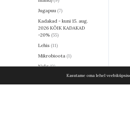
mänd)
9
Jugapuu
7
Kadakad - kuni 15. aug.
2026 KÕIK KADAKAD
-20%
55
Lehis
11
Mikrobioota
1
Nulg
9
Kasutame oma lehel veebiküpsisei
Tsuuga
8
Erilised ja haruldased
männid
24
Harilik mänd
8
Elupuud - kuni 15. aug.
2026 KÕIK ELUPUUD
-20%
34