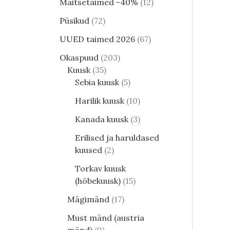
Maitsetaimed -40%
12
Püsikud
72
UUED taimed 2026
67
Okaspuud
203
Kuusk
35
Sebia kuusk
5
Harilik kuusk
10
Kanada kuusk
3
Erilised ja haruldased
kuused
2
Torkav kuusk
(hõbekuusk)
15
Mägimänd
17
Must mänd (austria