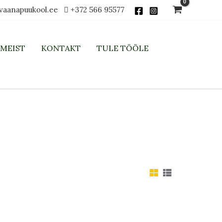
vaanapuukool.ee
+372 566 95577
MEIST
KONTAKT
TULE TÖÖLE