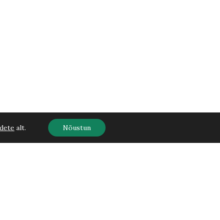
dete
alt.
Nõustun