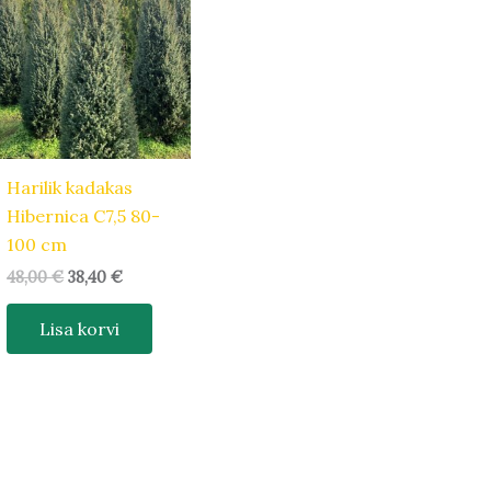
oli:
on:
48,00 €.
38,40 €.
Harilik kadakas
Hibernica C7,5 80-
100 cm
48,00
€
38,40
€
Lisa korvi