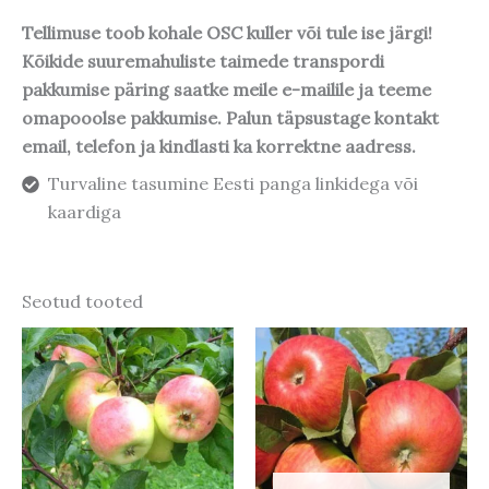
Tellimuse toob kohale OSC kuller või tule ise järgi!
Kõikide suuremahuliste taimede transpordi
pakkumise päring saatke meile e-mailile ja teeme
omapooolse pakkumise. Palun täpsustage kontakt
email, telefon ja kindlasti ka korrektne aadress.
Turvaline tasumine Eesti panga linkidega või
kaardiga
Seotud tooted