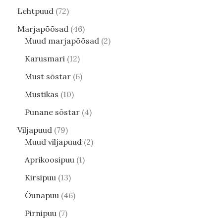
Lehtpuud
72
Marjapõõsad
46
Muud marjapõõsad
2
Karusmari
12
Must sõstar
6
Mustikas
10
Punane sõstar
4
Viljapuud
79
Muud viljapuud
2
Aprikoosipuu
1
Kirsipuu
13
Õunapuu
46
Pirnipuu
7