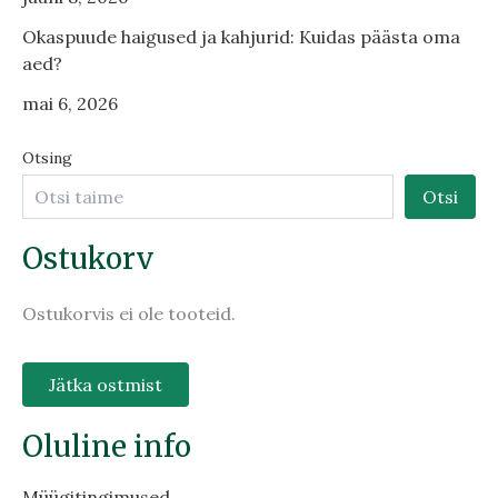
Okaspuude haigused ja kahjurid: Kuidas päästa oma
aed?
mai 6, 2026
Otsing
Otsi
Ostukorv
Ostukorvis ei ole tooteid.
Jätka ostmist
Oluline info
Müügitingimused