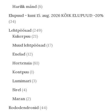
Harilik mänd
8
Elupuud - kuni 15. aug. 2026 KÕIK ELUPUUD -20%
34
Lehtpõõsad
249
Kukerpuu
21
Muud lehtpõõsad
17
Enelad
12
Hortensia
81
Kontpuu
1
Lumimari
3
Sirel
4
Maran
2
Rododendronid
44