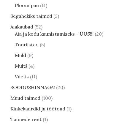
Ploomipuu
11
Segahekiks taimed
2
Aiakaubad
52
Aia ja kodu kaunistamiseks - UUS!!!
20
Tööriistad
5
Muld
9
Multš
4
Väetis
11
SOODUSHINNAGA!
20
Muud taimed
100
Kinkekaardid ja töötoad
1
Taimede rent
1