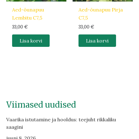
Aed-õunapuu
Aed-õunapuu Pirja
Lembitu C7,5
C7,5
33,00
€
33,00
€
Lisa korvi
Lisa korvi
Viimased uudised
Vaarika istutamine ja hooldus: teejuht rikkaliku
saagini
juuni 8, 2026