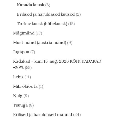
Kanada kuusk
3
Erilised ja haruldased kuused
2
Torkav kuusk (hõbekuusk)
15
Mägimänd
17
Must mänd (austria mänd)
9
Jugapuu
7
Kadakad - kuni 15. aug. 2026 KÕIK KADAKAD
-20%
55
Lehis
11
Mikrobioota
1
Nulg
9
Tsuuga
8
Erilised ja haruldased männid
24