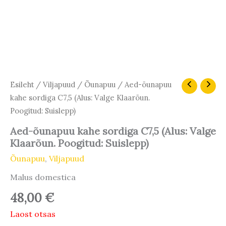
Esileht
/
Viljapuud
/
Õunapuu
/ Aed-õunapuu
kahe sordiga C7,5 (Alus: Valge Klaarõun.
Poogitud: Suislepp)
Aed-õunapuu kahe sordiga C7,5 (Alus: Valge
Klaarõun. Poogitud: Suislepp)
Õunapuu
,
Viljapuud
Malus domestica
48,00
€
Laost otsas