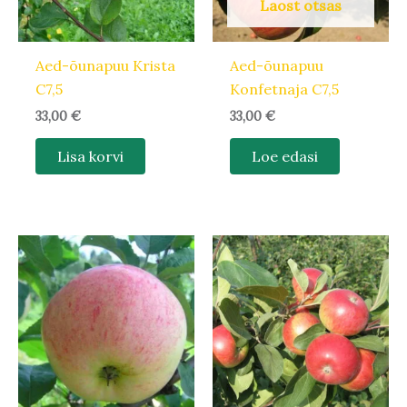
Laost otsas
Aed-õunapuu Krista
Aed-õunapuu
C7,5
Konfetnaja C7,5
33,00
€
33,00
€
Lisa korvi
Loe edasi