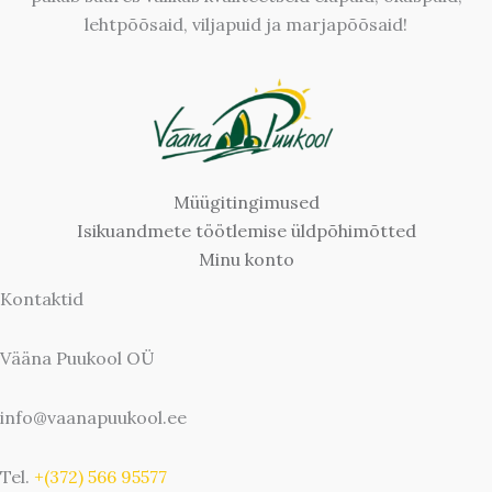
lehtpõõsaid, viljapuid ja marjapõõsaid!
Müügitingimused
Isikuandmete töötlemise üldpõhimõtted
Minu konto
Kontaktid
Vääna Puukool OÜ
info@vaanapuukool.ee
Tel.
+(372) 566 95577