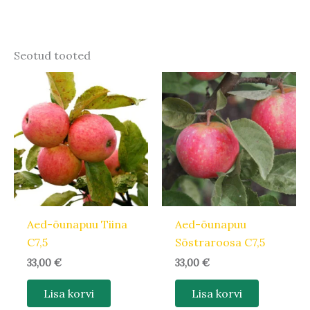
Seotud tooted
Aed-õunapuu Tiina
Aed-õunapuu
C7,5
Sõstraroosa C7,5
33,00
€
33,00
€
Lisa korvi
Lisa korvi