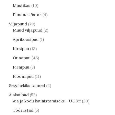
Mustikas
10
Punane sõstar
4
Viljapuud
79
Muud viljapuud
2
Aprikoosipuu
1
Kirsipuu
13
Õunapuu
46
Pirnipuu
7
Ploomipuu
11
Segahekiks taimed
2
Aiakaubad
52
Aia ja kodu kaunistamiseks - UUS!!!
20
Tööriistad
5