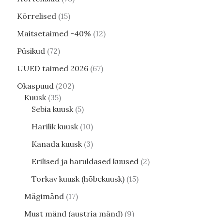
Kõrrelised
15
Maitsetaimed -40%
12
Püsikud
72
UUED taimed 2026
67
Okaspuud
202
Kuusk
35
Sebia kuusk
5
Harilik kuusk
10
Kanada kuusk
3
Erilised ja haruldased kuused
2
Torkav kuusk (hõbekuusk)
15
Mägimänd
17
Must mänd (austria mänd)
9