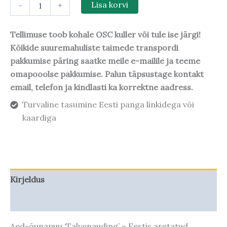
-
+
Lisa korvi
Tellimuse toob kohale OSC kuller või tule ise järgi!
Kõikide suuremahuliste taimede transpordi
pakkumise päring saatke meile e-mailile ja teeme
omapooolse pakkumise. Palun täpsustage kontakt
email, telefon ja kindlasti ka korrektne aadress.
Turvaline tasumine Eesti panga linkidega või
kaardiga
Kirjeldus
Taime kasvupotentsiaal
Aed-õunapuu ‘Talvenauding’ – Eestis aretatud