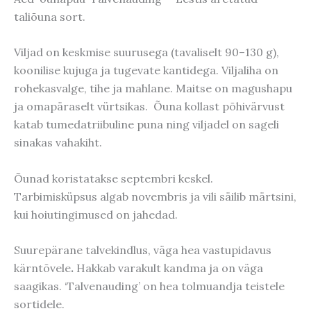
taliõuna sort.
Viljad on keskmise suurusega (tavaliselt 90–130 g),
koonilise kujuga ja tugevate kantidega. Viljaliha on
rohekasvalge, tihe ja mahlane. Maitse on magushapu
ja omapäraselt vürtsikas.
Õuna kollast põhivärvust
katab tumedatriibuline puna ning viljadel on sageli
sinakas vahakiht.
Õunad koristatakse septembri keskel.
Tarbimisküpsus algab novembris ja vili säilib märtsini,
kui hoiutingimused on jahedad.
Suurepärane talvekindlus, väga hea vastupidavus
kärntõvele
.
Hakkab varakult kandma ja on väga
saagikas. ‘Talvenauding’ on hea tolmuandja teistele
sortidele.