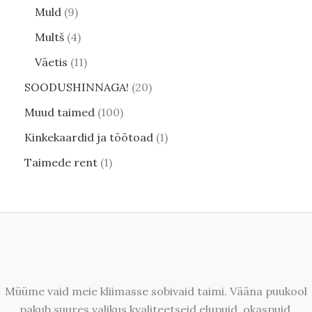
Muld
9
Multš
4
Väetis
11
SOODUSHINNAGA!
20
Muud taimed
100
Kinkekaardid ja töötoad
1
Taimede rent
1
Müüme vaid meie kliimasse sobivaid taimi. Vääna puukool
pakub suures valikus kvaliteetseid elupuid, okaspuid,