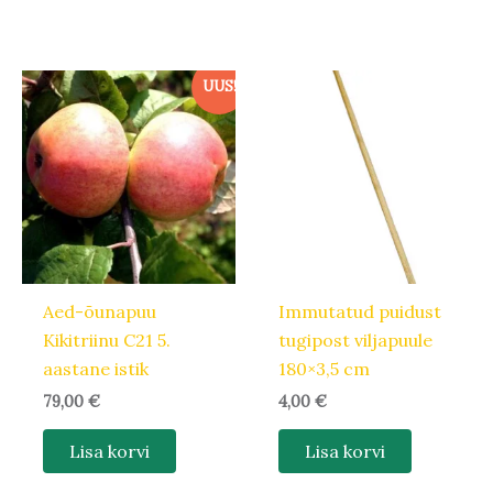
UUS!
Aed-õunapuu
Immutatud puidust
Kikitriinu C21 5.
tugipost viljapuule
aastane istik
180×3,5 cm
79,00
€
4,00
€
Lisa korvi
Lisa korvi