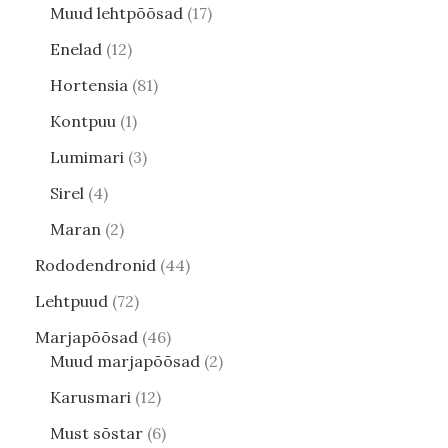
Muud lehtpõõsad
17
Enelad
12
Hortensia
81
Kontpuu
1
Lumimari
3
Sirel
4
Maran
2
Rododendronid
44
Lehtpuud
72
Marjapõõsad
46
Muud marjapõõsad
2
Karusmari
12
Must sõstar
6