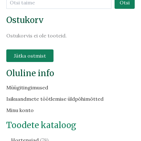
Otsi
Ostukorv
Ostukorvis ei ole tooteid.
Jätka ostmist
Oluline info
Müügitingimused
Isikuandmete töötlemise üldpõhimõtted
Minu konto
Toodete kataloog
Hortensiad
78